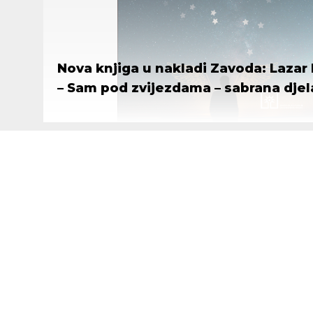
250. obljetnica crkve sv. Josipa, zar
Blažene Djevice Marije u Čereviću