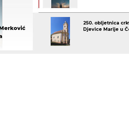
250. obljetnica cr
učnika
Djevice Marije u Č