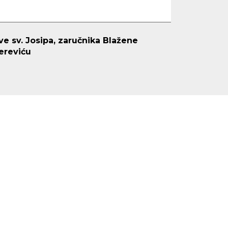
125 
kve sv. Josipa, zaručnika Blažene
(Sri
ereviću
6. 1