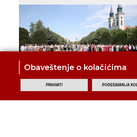
Obaveštenje o kolačićima
PRIHVATI
PODEŠAVANJA KOL
Proslavljena 92. Dužionica u Somboru
Dužijanca proslavljena u