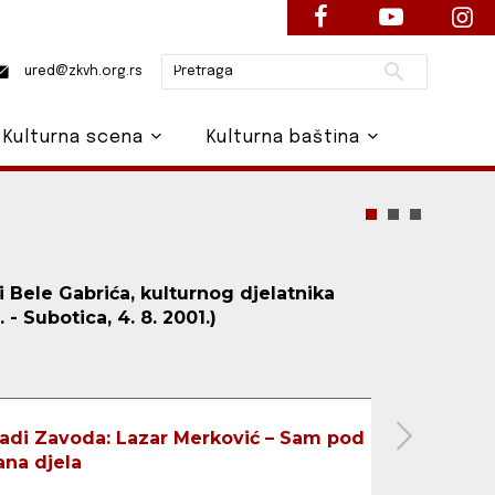
Pretraži
ured@zkvh.org.rs
Kulturna scena
Kulturna baština
 Bele Gabrića, kulturnog djelatnika
. - Subotica, 4. 8. 2001.)
ladi Zavoda: Lazar Merković – Sam pod
ana djela