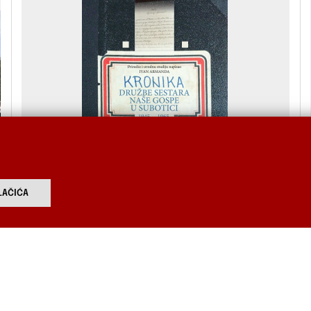
AČIĆA
Objavljena knjiga Kronika Družbe
sestara Naše Gospe u Subotici 1945. –
1965.
Tragovi hrvatskih