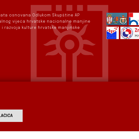
rvata osnovana Odlukom Skupštine AP
nalnog vijeća hrvatske nacionalne manjine
 i razvoja kulture hrvatske manjinske
AČIĆA
vod
Aktualnosti
Izdavaštvo
Digitalizirana baština