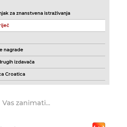
jak za znanstvena istraživanja
iječ
ne nagrade
drugih izdavača
ca Croatica
 Vas zanimati...