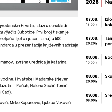
Na
2026
07.08.
Izl
19:00h
kol
vođanskih Hrvata, izlazi u sunakladi
a riječ
iz Subotice. Prvi broj tiskan je
07.08.
Tam
(proljeće-ljeto i jesen-zima) u 500
20:20h
par
tandarda u prezentacija književnih sadržaja
08.08.
Bod
gmanov, izvršna urednica je Katarina
10:00h
08.08.
Sku
Vojvodine, Hrvatske i Mađarske (Neven
20:00h
lažetin – Pečuh, Helena Sablić Tomić –
i Sad).
09.08.
Sre
09:00h
ković, Mirko Kopunović, Ljubica Vuković