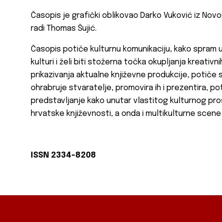
Časopis je grafički oblikovao Darko Vuković iz Novo
radi Thomas Šujić.
Časopis potiče kulturnu komunikaciju, kako spram um
kulturi i želi biti stožerna točka okupljanja kreativ
prikazivanja aktualne književne produkcije, potiče
ohrabruje stvaratelje, promovira ih i prezentira, p
predstavljanje kako unutar vlastitog kulturnog pro
hrvatske književnosti, a onda i multikulturne scene 
ISSN 2334-8208