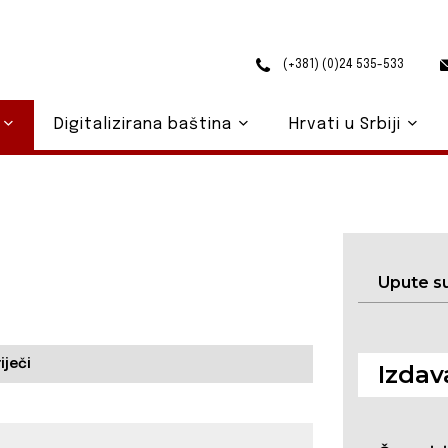
(+381) (0)24 535-533
o
Digitalizirana baština
Hrvati u Srbiji
Upute s
iječi
Izdav