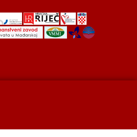
Hrvati u Srbiji
Kulturna scena
Kulturna baština