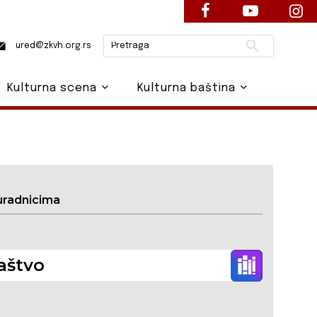
Pretraži
ured@zkvh.org.rs
Kulturna scena
Kulturna baština
uradnicima
aštvo