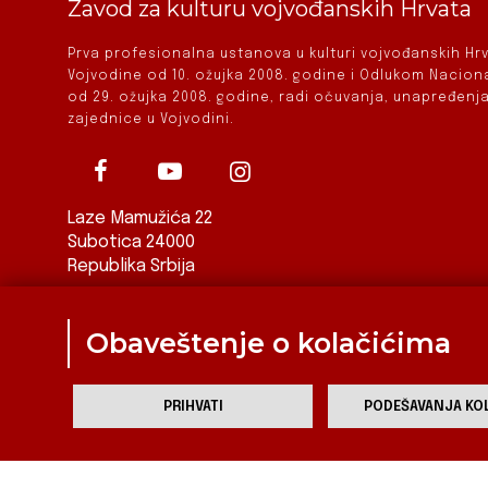
Zavod za kulturu vojvođanskih Hrvata
Prva profesionalna ustanova u kulturi vojvođanskih H
Vojvodine od 10. ožujka 2008. godine i Odlukom Nacio
od 29. ožujka 2008. godine, radi očuvanja, unapređenja
zajednice u Vojvodini.
Laze Mamužića 22
Subotica 24000
Republika Srbija
ured@zkvh.org.rs
Obaveštenje o kolačićima
PRIHVATI
PODEŠAVANJA KOL
Za