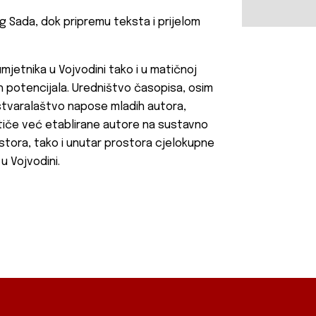
g Sada, dok pripremu teksta i prijelom
jetnika u Vojvodini tako i u matičnoj
nih potencijala. Uredništvo časopisa, osim
 stvaralaštvo napose mladih autora,
otiče već etablirane autore na sustavno
stora, tako i unutar prostora cjelokupne
u Vojvodini.