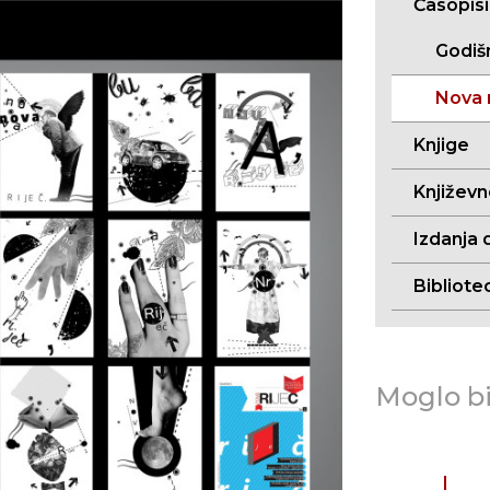
Časopisi
Godišn
Nova r
Knjige
Književ
Izdanja 
Bibliote
Moglo bi