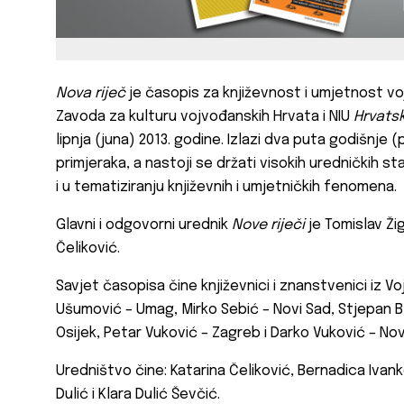
Nova riječ
je časopis za književnost i umjetnost voj
Zavoda za kulturu vojvođanskih Hrvata i NIU
Hrvatsk
lipnja (juna) 2013. godine. Izlazi dva puta godišnje 
primjeraka, a nastoji se držati visokih uredničkih s
i u tematiziranju književnih i umjetničkih fenomena.
Glavni i odgovorni urednik
Nove riječi
je Tomislav Ži
Čeliković.
Savjet časopisa čine književnici i znanstvenici iz 
Ušumović – Umag, Mirko Sebić – Novi Sad, Stjepan B
Osijek, Petar Vuković – Zagreb i Darko Vuković – Nov
Uredništvo čine: Katarina Čeliković, Bernadica Ivan
Dulić i Klara Dulić Ševčić.