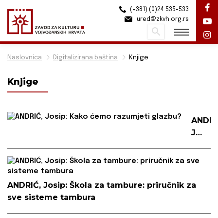
(+381) (0)24 535-533
ured@zkvh.org.rs
Pretraži
Naslovnica
Digitalizirana baština
Knjige
Knjige
ANDRI
Josip:
Kako
ćemo
razumj
glazb
ANDRIĆ, Josip: Škola za tambure: priručnik za
sve sisteme tambura