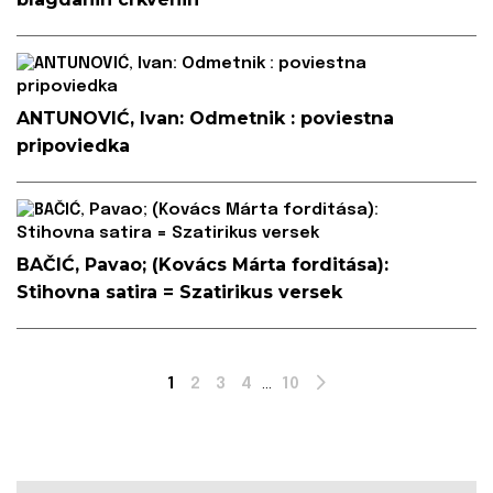
ANTUNOVIĆ, Ivan: Odmetnik : poviestna
pripoviedka
BAČIĆ, Pavao; (Kovács Márta forditása):
Stihovna satira = Szatirikus versek
1
2
3
4
...
10
Next