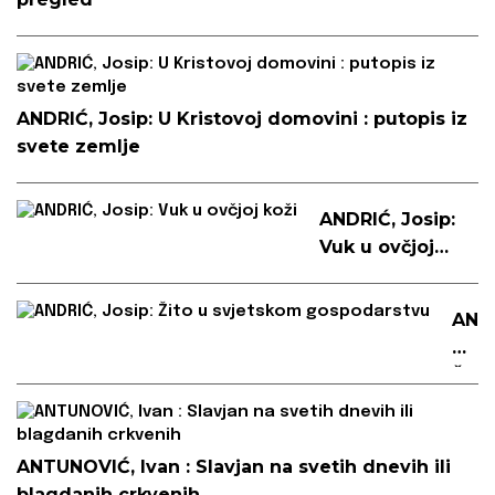
ANDRIĆ, Josip: U Kristovoj domovini : putopis iz
svete zemlje
ANDRIĆ, Josip:
Vuk u ovčjoj
koži
AND
Josi
Žito
u
svj
gos
ANTUNOVIĆ, Ivan : Slavjan na svetih dnevih ili
blagdanih crkvenih