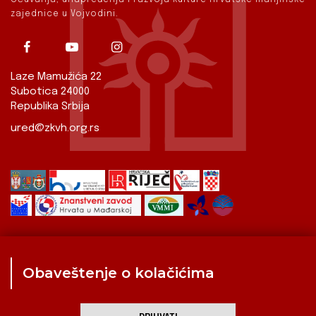
zajednice u Vojvodini.
Laze Mamužića 22
Subotica 24000
Republika Srbija
ured@zkvh.org.rs
Obaveštenje o kolačićima
Zavod
Aktualnosti
Izdavaštvo
Digitalizirana baština