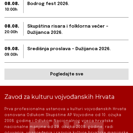
08.08.
Bodrog fest 2026.
10:00h
08.08.
Skupština risara i folklorna večer –
20:00h
Dužijanca 2026.
09.08.
Središnja proslava – Dužijanca 2026.
09:00h
Pogledajte sve
Zavod za kulturu vojvođanskih Hrvata
Prva profesionalna ustanova u kulturi vojvođanskih Hrvata
osnovana Odlukom Skupštine AP Vojvodine od 10. ožujka
2008. godine i Odlukom Nacionalnog vijeća hrvatske
nacionalne manjine od 29. ožujka 2008. godine, radi
očuvanja, unapređenja i razvoja kulture hrvatske manjinske