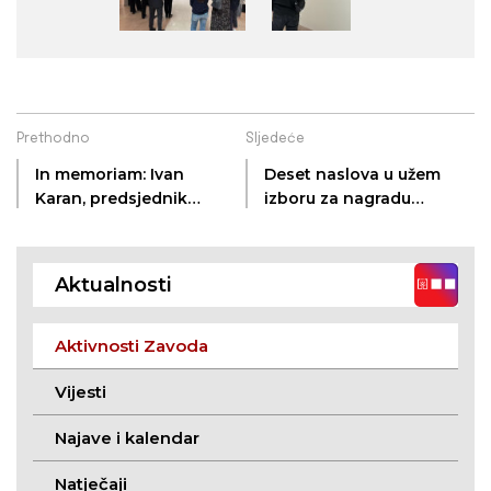
Prethodno
Sljedeće
In memoriam: Ivan
Deset naslova u užem
Karan, predsjednik
izboru za nagradu
HKD-a Vladimir Nazor
Emerik Pavić za 2024.
(Stanišić, 2. 3. 1959. –
godinu
Stanišić, 5. 10. 2025.)
Aktualnosti
Aktivnosti Zavoda
Vijesti
Najave i kalendar
Natječaji