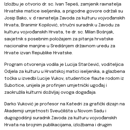
Izložbu je otvorio dr. sc. Ivan Tepeš, zamjenik ravnatelja
Hrvatske matice iseljenika, a prigodne govore održali su
Josip Bako, v. d ravnatelja Zavoda za kulturu vojvođanskih
Hrvata, Branimir Kopilović, stručni suradnik u Zavodu za
kulturu vojvođanskih Hrvata, te dr. sc. Milan Bošnjak,
savjetnik s posebnim položajem za pitanja hrvatske
nacionalne manjine u Središnjem državnom uredu za
Hrvate izvan Republike Hrvatske.
Program otvorenja vodila je Lucija Starčević, voditeljica
Odjela za kulturu u Hrvatskoj matici iseljenika, a glazbena
točka u izvedbi Lucije Vukov, studentice flaute rodom iz
Subotice, unijela je profinjen umjetnički ugođaj i
zaokružila kulturni doživljaj ovoga događaja.
Darko Vuković je profesor na Katedri za grafički dizajn na
Akademiji umjetnosti Sveučilišta u Novom Sadu i
dugogodišnji suradnik Zavoda za kulturu vojvođanskih
Hrvata na brojnim publikacijama, izložbama i drugim