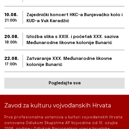
10.08.
Zajednički koncert HKC-a Bunjevačko kolo i
21:00h
KUD-a Vuk Karadžić
20.08.
Izložba slika s XXIX. i početak XXX. saziva
18:00h
Međunarodne likovne kolonije Bunarić
22.08.
Zatvaranje XXX. Međunarodne likovne
17:00h
kolonije Bunarić
Pogledajte sve
Zavod za kulturu vojvođanskih Hrvata
Prva profesionalna ustanova u kulturi vojvođanskih Hrvata
osnovana Odlukom Skupštine AP Vojvodine od 10. ožujka
2008. godine i Odlukom Nacionalnog vijeća hrvatske