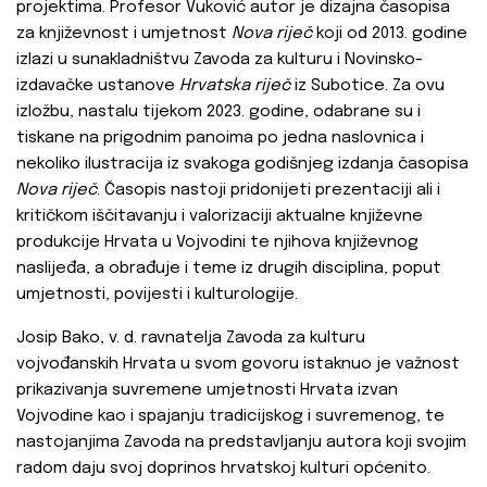
projektima. Profesor Vuković autor je dizajna časopisa
za književnost i umjetnost
Nova riječ
koji od 2013. godine
izlazi u sunakladništvu Zavoda za kulturu i Novinsko-
izdavačke ustanove
Hrvatska riječ
iz Subotice. Za ovu
izložbu, nastalu tijekom 2023. godine, odabrane su i
tiskane na prigodnim panoima po jedna naslovnica i
nekoliko ilustracija iz svakoga godišnjeg izdanja časopisa
Nova riječ
. Časopis nastoji pridonijeti prezentaciji ali i
kritičkom iščitavanju i valorizaciji aktualne književne
produkcije Hrvata u Vojvodini te njihova književnog
naslijeđa, a obrađuje i teme iz drugih disciplina, poput
umjetnosti, povijesti i kulturologije.
Josip Bako, v. d. ravnatelja Zavoda za kulturu
vojvođanskih Hrvata u svom govoru istaknuo je važnost
prikazivanja suvremene umjetnosti Hrvata izvan
Vojvodine kao i spajanju tradicijskog i suvremenog, te
nastojanjima Zavoda na predstavljanju autora koji svojim
radom daju svoj doprinos hrvatskoj kulturi općenito.