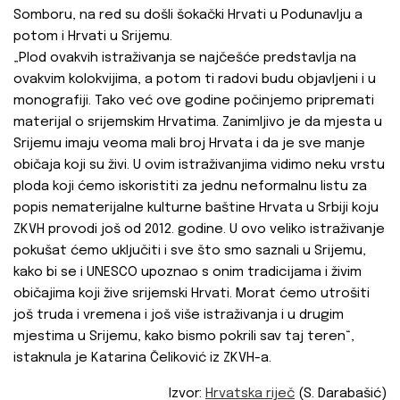
Somboru, na red su došli šokački Hrvati u Podunavlju a
potom i Hrvati u Srijemu.
„Plod ovakvih istraživanja se najčešće predstavlja na
ovakvim kolokvijima, a potom ti radovi budu objavljeni i u
monografiji. Tako već ove godine počinjemo pripremati
materijal o srijemskim Hrvatima. Zanimljivo je da mjesta u
Srijemu imaju veoma mali broj Hrvata i da je sve manje
običaja koji su živi. U ovim istraživanjima vidimo neku vrstu
ploda koji ćemo iskoristiti za jednu neformalnu listu za
popis nematerijalne kulturne baštine Hrvata u Srbiji koju
ZKVH provodi još od 2012. godine. U ovo veliko istraživanje
pokušat ćemo uključiti i sve što smo saznali u Srijemu,
kako bi se i UNESCO upoznao s onim tradicijama i živim
običajima koji žive srijemski Hrvati. Morat ćemo utrošiti
još truda i vremena i još više istraživanja i u drugim
mjestima u Srijemu, kako bismo pokrili sav taj teren“,
istaknula je Katarina Čeliković iz ZKVH-a.
Izvor:
Hrvatska riječ
(S. Darabašić)