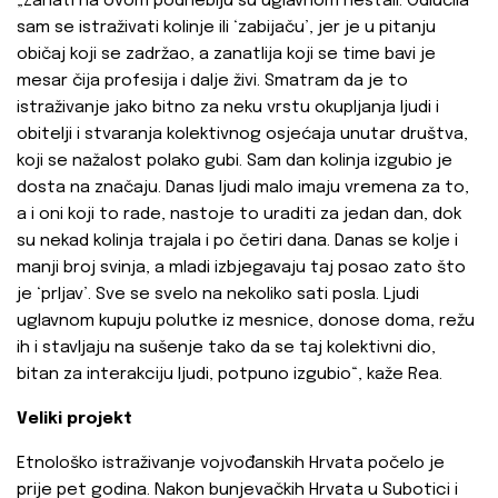
„Zanati na ovom podneblju su uglavnom nestali. Odlučila
sam se istraživati kolinje ili ‘zabijaču’, jer je u pitanju
običaj koji se zadržao, a zanatlija koji se time bavi je
mesar čija profesija i dalje živi. Smatram da je to
istraživanje jako bitno za neku vrstu okupljanja ljudi i
obitelji i stvaranja kolektivnog osjećaja unutar društva,
koji se nažalost polako gubi. Sam dan kolinja izgubio je
dosta na značaju. Danas ljudi malo imaju vremena za to,
a i oni koji to rade, nastoje to uraditi za jedan dan, dok
su nekad kolinja trajala i po četiri dana. Danas se kolje i
manji broj svinja, a mladi izbjegavaju taj posao zato što
je ‘prljav’. Sve se svelo na nekoliko sati posla. Ljudi
uglavnom kupuju polutke iz mesnice, donose doma, režu
ih i stavljaju na sušenje tako da se taj kolektivni dio,
bitan za interakciju ljudi, potpuno izgubio“, kaže Rea.
Veliki projekt
Etnološko istraživanje vojvođanskih Hrvata počelo je
prije pet godina. Nakon bunjevačkih Hrvata u Subotici i