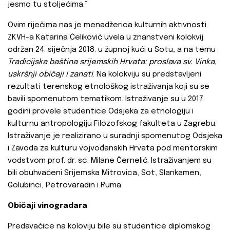
jesmo tu stoljećima.“
Ovim riječima nas je menadžerica kulturnih aktivnosti
ZKVH-a Katarina Čeliković uvela u znanstveni kolokvij
održan 24. siječnja 2018. u župnoj kući u Sotu, a na temu
Tradicijska baština srijemskih Hrvata: proslava sv. Vinka,
uskršnji običaji i zanati
. Na kolokviju su predstavljeni
rezultati terenskog etnološkog istraživanja koji su se
bavili spomenutom tematikom. Istraživanje su u 2017.
godini provele studentice Odsjeka za etnologiju i
kulturnu antropologiju Filozofskog fakulteta u Zagrebu.
Istraživanje je realizirano u suradnji spomenutog Odsjeka
i Zavoda za kulturu vojvođanskih Hrvata pod mentorskim
vodstvom prof. dr. sc. Milane Černelić. Istraživanjem su
bili obuhvaćeni Srijemska Mitrovica, Sot, Slankamen,
Golubinci, Petrovaradin i Ruma.
Običaji vinogradara
Predavačice na koloviju bile su studentice diplomskog