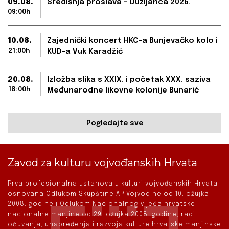
09.08.
Središnja proslava – Dužijanca 2026.
09:00h
10.08.
Zajednički koncert HKC-a Bunjevačko kolo i
21:00h
KUD-a Vuk Karadžić
20.08.
Izložba slika s XXIX. i početak XXX. saziva
18:00h
Međunarodne likovne kolonije Bunarić
Pogledajte sve
Zavod za kulturu vojvođanskih Hrvata
Prva profesionalna ustanova u kulturi vojvođanskih Hrvata
osnovana Odlukom Skupštine AP Vojvodine od 10. ožujka
2008. godine i Odlukom Nacionalnog vijeća hrvatske
nacionalne manjine od 29. ožujka 2008. godine, radi
očuvanja, unapređenja i razvoja kulture hrvatske manjinske