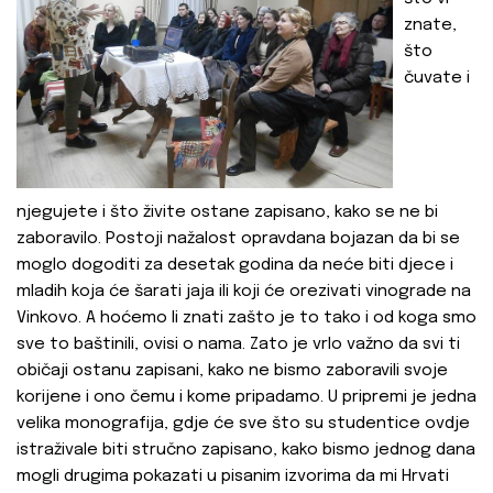
znate,
što
čuvate i
njegujete i što živite ostane zapisano, kako se ne bi
zaboravilo. Postoji nažalost opravdana bojazan da bi se
moglo dogoditi za desetak godina da neće biti djece i
mladih koja će šarati jaja ili koji će orezivati vinograde na
Vinkovo. A hoćemo li znati zašto je to tako i od koga smo
sve to baštinili, ovisi o nama. Zato je vrlo važno da svi ti
običaji ostanu zapisani, kako ne bismo zaboravili svoje
korijene i ono čemu i kome pripadamo. U pripremi je jedna
velika monografija, gdje će sve što su studentice ovdje
istraživale biti stručno zapisano, kako bismo jednog dana
mogli drugima pokazati u pisanim izvorima da mi Hrvati