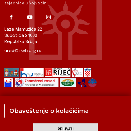
zajednice u Vojvodini.
Laze Mamužića 22
Subotica 24000
Republika Srbija
ured@zkvh.org.rs
Obaveštenje o kolačićima
Zavod
Aktualnosti
Izdavaštvo
Digitalizirana baština
Hrvati u Srbiji
Kulturna scena
Kulturna baština
PRIHVATI