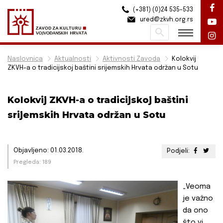
(+381) (0)24 535-533
ured@zkvh.org.rs
Pretraži
Naslovnica
Aktualnosti
Aktivnosti Zavoda
Kolokvij
ZKVH-a o tradicijskoj baštini srijemskih Hrvata održan u Sotu
Kolokvij ZKVH-a o tradicijskoj baštini
srijemskih Hrvata održan u Sotu
Objavljeno: 01.03.2018.
Podjeli:
Pregleda: 189
„Veoma
je važno
da ono
što vi