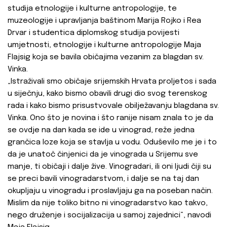
studija etnologije i kulturne antropologije, te
muzeologije i upravljanja baštinom Marija Rojko i Rea
Drvar i studentica diplomskog studija povijesti
umjetnosti, etnologije i kulturne antropologije Maja
Flajsig koja se bavila običajima vezanim za blagdan sv.
Vinka.
„Istraživali smo običaje srijemskih Hrvata proljetos i sada
u siječnju, kako bismo obavili drugi dio svog terenskog
rada i kako bismo prisustvovale obilježavanju blagdana sv.
Vinka. Ono što je novina i što ranije nisam znala to je da
se ovdje na dan kada se ide u vinograd, reže jedna
grančica loze koja se stavlja u vodu. Oduševilo me je i to
da je unatoč činjenici da je vinograda u Srijemu sve
manje, ti običaji i dalje žive. Vinogradari, ili oni ljudi čiji su
se preci bavili vinogradarstvom, i dalje se na taj dan
okupljaju u vinogradu i proslavljaju ga na poseban način.
Mislim da nije toliko bitno ni vinogradarstvo kao takvo,
nego druženje i socijalizacija u samoj zajednici“, navodi