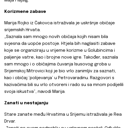
Maja Flajsig.
Korizmene zabave
Marija Rojko iz Čakovca istraživala je uskršnje običaje
srijemskih Hrvata.
„Saznala sam mnogo novih običaja kojih nisam bila
svjesna da uopće postoje. Htjela bih naglasiti zabave
koje se organiziraju u vrijeme korizme u Golubincima i
paljenje vatre, kao i brojne nove igre. Također, saznala
sam mnogo i o običajima čuvanja Isusovog groba u
Srijemskoj Mitrovici koji je bio vrlo zanimljiv za saznati,
kao i običaj ‘polijevanja’ u Petrovaradinu. Razgovori s
kazivačima bili su vrlo otvoreni i rado su sa mnom podijelili
svoja iskustva“, navodi Marija.
Zanati u nestajanju
Stare zanate među Hrvatima u Srijemu istraživala je Rea
Drvar.