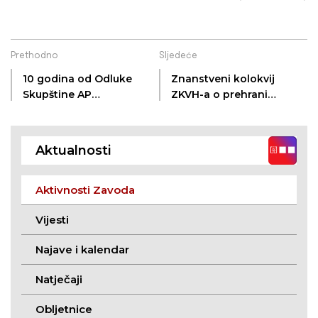
Prethodno
Sljedeće
10 godina od Odluke
Znanstveni kolokvij
Skupštine AP
ZKVH-a o prehrani
Vojvodine o osnutku
srijemskih Hrvata
Zavoda za kulturu
održan u Srijemskoj
vojvođanskih Hrvata
Mitrovici
Aktualnosti
– temeljna svrha i
misija
Aktivnosti Zavoda
Vijesti
Najave i kalendar
Natječaji
Obljetnice