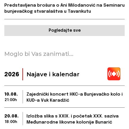
Predstavljena brošura o Ani Milodanović na Seminaru
bunjevačkog stvaralaštva u Tavankutu
Pogledajte sve
Moglo bi Vas zanimati...
Najave i kalendar
2026
10.08.
Zajednički koncert HKC-a Bunjevačko kolo i
21:00h
KUD-a Vuk Karadžić
20.08.
Izložba slika s XXIX. i početak XXX. saziva
18:00h
Međunarodne likovne kolonije Bunarić