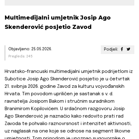
Multimedijalni umjetnik Josip Ago
Skenderović posjetio Zavod
Objavljeno: 25.05.2026.
Podjeli:
Pregleda: 245
Hrvatsko-francuski multimedijalni umjetnik podrijetlom iz
Subotice Josip Ago Skenderović posjetio je u četvrtak
21. svibnja 2026. godine Zavod za kulturu vojvođanskih
Hrvata. Tim povodom upriličen je sastanak s v. d.
ravnatelja Josipom Bakom i stručnim suradnikom
Branimirom Kopilovićem. U srdačnom razgovoru Josip
Ago Skenderović je naznačio kako redovito prati rad
Zavoda te pohvalio raznovrsnost i intenzitet aktivnosti,
uz naglasak na one koje se odnose na segment likovne
umjetnosti. Tom prigodom je upoznao sugovornike o