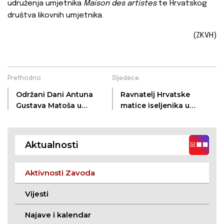
udruženja umjetnika
Maison des artistes
te Hrvatskog
društva likovnih umjetnika.
(ZKVH)
Prethodno
Sljedeće
Održani Dani Antuna
Ravnatelj Hrvatske
Gustava Matoša u
matice iseljenika u
Plavni
posjetu Zavodu
Aktualnosti
Aktivnosti Zavoda
Vijesti
Najave i kalendar