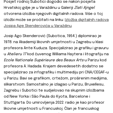
Posjet rodnoj Subotici dogodio se nakon posjeta
Hrvatskoj gdje je u Varaždinu u Galeriji
Zlati Ajngel
otvorena izložba njegovih digitalnih radova. Više o toj
izložbi može se pročitati na linku:
Izložba digitalnih radova
Josipa Age Skenderovića u Varaždinu
.
Josip Ago Skenderović (Subotica, 1954.) diplomirao je
1978. na Akademiji likovnih umjetnosti u Zagrebu u klasi
profesora Ante Kuduza. Specijalizirao je grafiku i gravuru
u
Atelieru 17
kod čuvenog Williama Haytera i litografiju na
Ecole Nationale Supérieure des Beaux Arts
u Parizu kod
profesora A. Hadada. Krajem devedesetih dodatno se
specijalizirao za infografiku i multimediju pri CNA/CEGAF-u
u Parizu. Bavi se grafikom, crtežom, proširenim medijima,
slikarstvom. Samostalno je izlagao u Parizu, Bruxellesu,
Zagrebu i Subotici te sudjelovao na skupnim izložbama
od New Yorka i São Paula do Kyota, Barcelone i
Stuttgarta. Do umirovljenja 2022. radio je kao profesor
likovne umjetnosti u Francuskoj. Član je francuskog