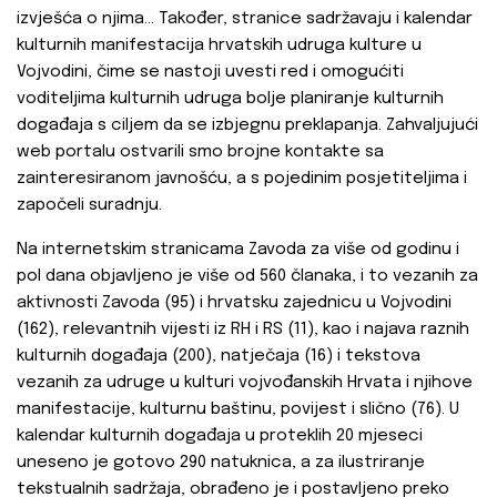
izvješća o njima... Također, stranice sadržavaju i kalendar
kulturnih manifestacija hrvatskih udruga kulture u
Vojvodini, čime se nastoji uvesti red i omogućiti
voditeljima kulturnih udruga bolje planiranje kulturnih
događaja s ciljem da se izbjegnu preklapanja. Zahvaljujući
web portalu ostvarili smo brojne kontakte sa
zainteresiranom javnošću, a s pojedinim posjetiteljima i
započeli suradnju.
Na internetskim stranicama Zavoda za više od godinu i
pol dana objavljeno je više od 560 članaka, i to vezanih za
aktivnosti Zavoda (95) i hrvatsku zajednicu u Vojvodini
(162), relevantnih vijesti iz RH i RS (11), kao i najava raznih
kulturnih događaja (200), natječaja (16) i tekstova
vezanih za udruge u kulturi vojvođanskih Hrvata i njihove
manifestacije, kulturnu baštinu, povijest i slično (76). U
kalendar kulturnih događaja u proteklih 20 mjeseci
uneseno je gotovo 290 natuknica, a za ilustriranje
tekstualnih sadržaja, obrađeno je i postavljeno preko