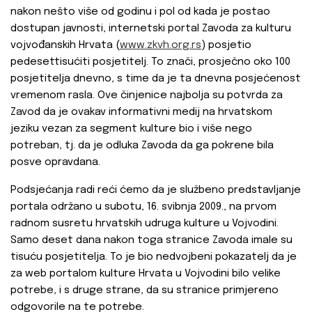
nakon nešto više od godinu i pol od kada je postao
dostupan javnosti, internetski portal Zavoda za kulturu
vojvođanskih Hrvata (
www.zkvh.org.rs
) posjetio
pedesettisućiti posjetitelj. To znači, prosječno oko 100
posjetitelja dnevno, s time da je ta dnevna posjećenost
vremenom rasla. Ove činjenice najbolja su potvrda za
Zavod da je ovakav informativni medij na hrvatskom
jeziku vezan za segment kulture bio i više nego
potreban, tj. da je odluka Zavoda da ga pokrene bila
posve opravdana.
Podsjećanja radi reći ćemo da je službeno predstavljanje
portala održano u subotu, 16. svibnja 2009., na prvom
radnom susretu hrvatskih udruga kulture u Vojvodini.
Samo deset dana nakon toga stranice Zavoda imale su
tisuću posjetitelja. To je bio nedvojbeni pokazatelj da je
za web portalom kulture Hrvata u Vojvodini bilo velike
potrebe, i s druge strane, da su stranice primjereno
odgovorile na te potrebe.