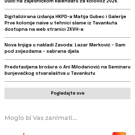
Dulić na zajedničkom kalendaru za kolovoz 2026.
Digitalizirana izdanja HKPD-a Matija Gubec i Galerije
Prve kolonije naive u tehnici slame iz Tavankuta
dostupna na web stranici ZKVH-a
Nova knjiga u nakladi Zavoda: Lazar Merković – Sam
pod zvijezdama – sabrana djela
Predstavljena brošura o Ani Milodanović na Seminaru
bunjevačkog stvaralaštva u Tavankutu
Pogledajte sve
Moglo bi Vas zanimati...