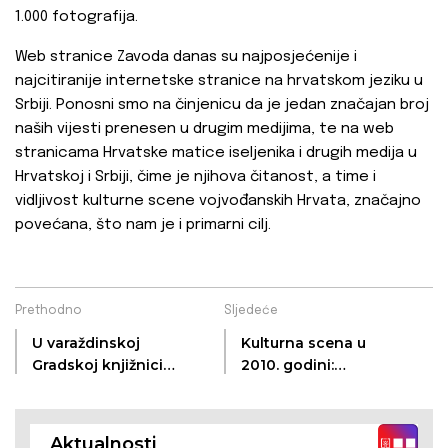
1.000 fotografija.
Web stranice Zavoda danas su najposjećenije i
najcitiranije internetske stranice na hrvatskom jeziku u
Srbiji. Ponosni smo na činjenicu da je jedan značajan broj
naših vijesti prenesen u drugim medijima, te na web
stranicama Hrvatske matice iseljenika i drugih medija u
Hrvatskoj i Srbiji, čime je njihova čitanost, a time i
vidljivost kulturne scene vojvođanskih Hrvata, značajno
povećana, što nam je i primarni cilj.
Prethodno
Sljedeće
U varaždinskoj
Kulturna scena u
Gradskoj knjižnici
2010. godini:
predstavljena
Kontinuitet
nakladnička
programa, uz
djelatnost ZKVH
elemente profiliranja
Aktualnosti