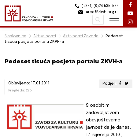
(+381) (0)24 535-533
ured@zkvh.org.rs
Pretraži
Naslovnica
Aktualnosti
Aktivnosti Zavoda
Pedeset
tisuća posjeta portalu ZKVH-a
Pedeset tisuća posjeta portalu ZKVH-a
Objavljeno: 17.01.2011.
Podjeli:
Pregleda: 225
S osobitim
zadovoljstvom
obavještavamo
javnost da je danas,
17. siječnja 2010.,