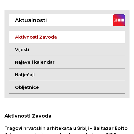
Sabolić na
otvorena za mlade
zajedničkom
autore
kalendaru hrvatskih
Aktualnosti
institucija za siječanj
2025.
Aktivnosti Zavoda
Vijesti
Najave i kalendar
Natječaji
Obljetnice
Aktivnosti Zavoda
Tragovi hrvatskih arhitekata u Srbiji – Baltazar Bolto