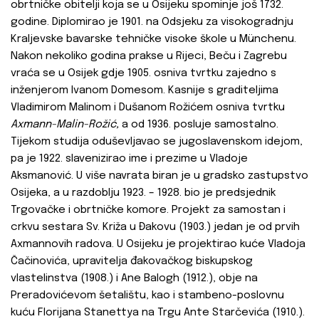
obrtničke obitelji koja se u Osijeku spominje još 1732.
godine. Diplomirao je 1901. na Odsjeku za visokogradnju
Kraljevske bavarske tehničke visoke škole u Münchenu.
Nakon nekoliko godina prakse u Rijeci, Beču i Zagrebu
vraća se u Osijek gdje 1905. osniva tvrtku zajedno s
inženjerom Ivanom Domesom. Kasnije s graditeljima
Vladimirom Malinom i Dušanom Rožićem osniva tvrtku
Axmann-Malin-Rožić,
a od 1936. posluje samostalno.
Tijekom studija oduševljavao se jugoslavenskom idejom,
pa je 1922. slavenizirao ime i prezime u Vladoje
Aksmanović. U više navrata biran je u gradsko zastupstvo
Osijeka, a u razdoblju 1923. – 1928. bio je predsjednik
Trgovačke i obrtničke komore. Projekt za samostan i
crkvu sestara Sv. Križa u Đakovu (1903.) jedan je od prvih
Axmannovih radova. U Osijeku je projektirao kuće Vladoja
Čačinovića, upravitelja đakovačkog biskupskog
vlastelinstva (1908.) i Ane Balogh (1912.), obje na
Preradovićevom šetalištu, kao i stambeno-poslovnu
kuću Florijana Stanettya na Trgu Ante Starčevića (1910.).