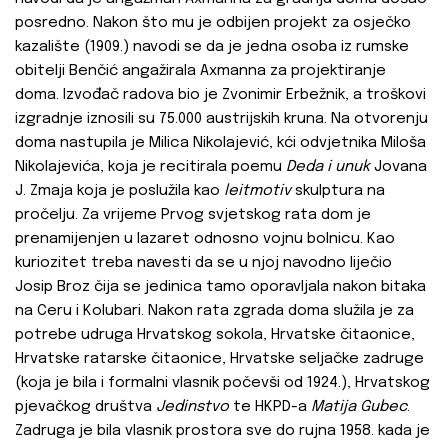
posredno. Nakon što mu je odbijen projekt za osječko
kazalište (1909.) navodi se da je jedna osoba iz rumske
obitelji Benčić angažirala Axmanna za projektiranje
doma. Izvođač radova bio je Zvonimir Erbežnik, a troškovi
izgradnje iznosili su 75.000 austrijskih kruna. Na otvorenju
doma nastupila je Milica Nikolajević, kći odvjetnika Miloša
Nikolajevića, koja je recitirala poemu
Deda i unuk
Jovana
J. Zmaja koja je poslužila kao
leitmotiv
skulptura na
pročelju. Za vrijeme Prvog svjetskog rata dom je
prenamijenjen u lazaret odnosno vojnu bolnicu. Kao
kuriozitet treba navesti da se u njoj navodno liječio
Josip Broz čija se jedinica tamo oporavljala nakon bitaka
na Ceru i Kolubari. Nakon rata zgrada doma služila je za
potrebe udruga Hrvatskog sokola, Hrvatske čitaonice,
Hrvatske ratarske čitaonice, Hrvatske seljačke zadruge
(koja je bila i formalni vlasnik počevši od 1924.), Hrvatskog
pjevačkog društva
Jedinstvo
te HKPD-a
Matija Gubec
.
Zadruga je bila vlasnik prostora sve do rujna 1958. kada je