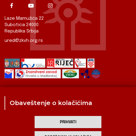
Laze Mamužića 22
Subotica 24000
Republika Srbija
ured@zkvh.org.rs
Obaveštenje o kolačićima
Zavod
Aktualnosti
Izdavaštvo
Digitalizirana baština
Hrvati u Srbiji
Kulturna scena
Kulturna baština
PRIHVATI