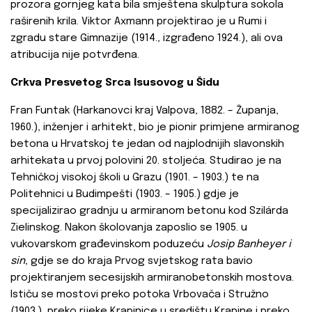
prozora gornjeg kata bila smještena skulptura sokola
raširenih krila. Viktor Axmann projektirao je u Rumi i
zgradu stare Gimnazije (1914., izgrađeno 1924.), ali ova
atribucija nije potvrđena.
Crkva Presvetog Srca Isusovog u Šidu
Fran Funtak (Harkanovci kraj Valpova, 1882. – Županja,
1960.), inženjer i arhitekt, bio je pionir primjene armiranog
betona u Hrvatskoj te jedan od najplodnijih slavonskih
arhitekata u prvoj polovini 20. stoljeća. Studirao je na
Tehničkoj visokoj školi u Grazu (1901. – 1903.) te na
Politehnici u Budimpešti (1903. – 1905.) gdje je
specijalizirao gradnju u armiranom betonu kod Szilárda
Zielinskog. Nakon školovanja zaposlio se 1905. u
vukovarskom građevinskom poduzeću
Josip Banheyer i
sin
, gdje se do kraja Prvog svjetskog rata bavio
projektiranjem secesijskih armiranobetonskih mostova.
Ističu se mostovi preko potoka Vrbovača i Stružno
(1903.), preko rijeke Krapinice u središtu Krapine i preko