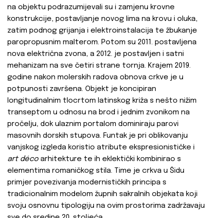
na objektu podrazumijevali su i zamjenu krovne
konstrukcije, postavljanje novog lima na krovu i oluka,
zatim podnog grijanja i elektroinstalacija te žbukanje
paropropusnim malterom. Potom su 2011. postavljena
nova električna zvona, a 2012. je postavljen i satni
mehanizam na sve četiri strane tornja. Krajem 2019.
godine nakon molerskih radova obnova crkve je u
potpunosti završena. Objekt je koncipiran
longitudinalnim tlocrtom latinskog križa s nešto nižim
transeptom u odnosu na brod i jednim zvonikom na
pročelju, dok ulaznim portalom dominiraju parovi
masovnih dorskih stupova.
Funtak je pri oblikovanju
vanjskog izgleda koristio atribute ekspresionističke i
art
déco
arhitekture te ih eklektički kombinirao s
elementima romaničkog stila. Time je crkva u Šidu
primjer povezivanja modernističkih principa s
tradicionalnim modelom župnih sakralnih objekata koji
svoju osnovnu tipologiju na ovim prostorima zadržavaju
sve do sredine 20. stoljeća.