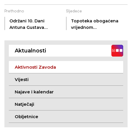
Prethodno
Sljedeće
Održani 10. Dani
Topoteka obogaćena
Antuna Gustava
vrijednom
Matoša u Tovarniku
fotografskom
građom o Ani
Milodanović
Aktualnosti
Aktivnosti Zavoda
Vijesti
Najave i kalendar
Natječaji
Obljetnice