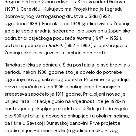
dogradio starije župne crkve – u Strizivojni kod Ðakova
(1937.), Čereviću i Kukujevcima. Projektirao je i zgradu
Dobrovoljnog vatrogasnog društva u Šidu (1932.,
izgrađena 1938.). Funtak je od 1946. godine živio u Županji
gdje je vodio gradnju šećerane i bio uposlen u županjskoj
podružnici osječkoga poduzeća
Norma
(1947. – 1952.),
potom u poduzeću
Radnik
(1952. – 1960.) projektirajući u
Županji i okolici niz javnih i stambenih objekata.
Rimokatolička zajednica u Šidu postajala je sve brojnija u
periodu nakon 1900. godine što je dovelo do potrebe
izgradnje novog sakralnog objekta.
Pripreme za gradnju
crkve započele su još 1905. a prikupljanje financijskih
sredstava započelo je 1911. godine. Prikupljeni novac je
uslijed rata i inflacije gubio na vrijednosti, te je 1920-ih
nastavljeno prikupljanje sredstava. U Šidu je tada živjelo
oko 900 katolika, a novac se prikupljao i u okolnim selima,
pa i šire u Savskoj i Dunavskoj banovini. Prve projekte
izradio je još Hermann Bollé (u godinama oko Prvog