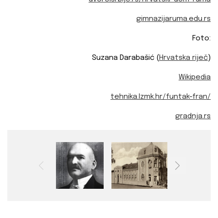
gimnazijaruma.edu.rs
Foto:
Suzana Darabašić (
Hrvatska riječ
)
Wikipedia
tehnika.lzmk.hr/funtak-fran/
gradnja.rs