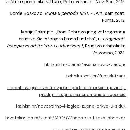
zaštitu spomenika kulture, Petrovaradin – Novi Sad, 2015.
Đorđe Bošković,
Ruma u periodu 1861. – 1914.
, samizdat,
Ruma, 2012.
Marija Pokrajac, „Dom Dobrovoljnog vatrogasnog
društva Šid inženјera Frana Funtaka“, u:
Fragmenti,
časopis za arhitekturu i urbanizam 1
, Društvo arhitekata
Vojvodine, 2024.
hbl.lzmk.hr/clanak/aksmanovic-vladoje
tehnika.lzmk.hr/funtak-fran/
srijembiskupija.rs/hr/povijesni-podaci-o-crkvi--njezinoj-
gradnji-i-zupnicima-spomenica-zupe-sid
ika.hkm.hr/novosti/novi-izgled-zupne-crkve-u-sidu/
hrvatskarijec.rs/vijest/A10767/Zapoceta-I-faza-obnove
/
dvorcisrbije.rs/hrvatski-dom-ruma