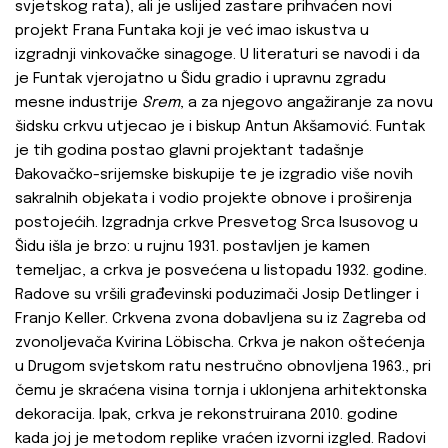
svjetskog rata), ali je uslijed zastare prihvaćen novi
projekt Frana Funtaka koji je već imao iskustva u
izgradnji vinkovačke sinagoge. U literaturi se navodi i da
je Funtak vjerojatno u Šidu gradio i upravnu zgradu
mesne industrije
Srem
, a za njegovo angažiranje za novu
šidsku crkvu utjecao je i biskup Antun Akšamović. Funtak
je tih godina postao glavni projektant tadašnje
Đakovačko-srijemske biskupije te je izgradio više novih
sakralnih objekata i vodio projekte obnove i proširenja
postojećih. Izgradnja crkve Presvetog Srca Isusovog u
Šidu išla je brzo: u rujnu 1931. postavljen je kamen
temeljac, a crkva je posvećena u listopadu 1932. godine.
Radove su vršili građevinski poduzimači Josip Detlinger i
Franjo Keller. Crkvena zvona dobavljena su iz Zagreba od
zvonoljevača Kvirina Löbischa.
Crkva je nakon oštećenja
u Drugom svjetskom ratu nestručno obnovljena 1963., pri
čemu je skraćena visina tornja i uklonjena arhitektonska
dekoracija. Ipak, crkva je rekonstruirana 2010. godine
kada joj je metodom replike vraćen izvorni izgled. Radovi