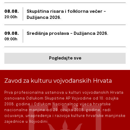
08.08.
Skupština risara i folklorna večer –
20:00h
Dužijanca 2026.
09.08.
Središnja proslava – Dužijanca 2026.
09:00h
Pogledajte sve
Zavod za kulturu vojvođanskih Hrvata
Prva profesionalna ustanova u kulturi vojvođanskih Hrvata
osnovana Odlukom Skupštine AP Vojvodine od 10. ožujka
2008. godine i Odlukom Nacionalnog vijeća hrvatske
nacionalne manjine od 29. ožujka 2008. godine, radi
očuvanja, unapređenja i razvoja kulture hrvatske manjinske
zajednice u Vojvodini.