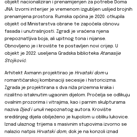
objekt nacionaliziran i prenamijenjen za potrebe Doma
JNA. Izvorni interijer je vremenom izgubljen uslijed brojnih
prenamjena prostora. Rumska općina je 2020. otkupila
objekt od Ministarstva obrane te započela obnovu
fasada i unutrašnjosti. Zgradi je vraćena njena
prepoznatljiva boja, ali upitnog tona i nijanse.
Obnovljeno je i krovište te postavljen novi crijep. U
objekt je 2022. useljena Gradska biblioteka
Atanasije
Stojković
.
Arhitekt Axmann projektirao je
Hrvatski dom
u
romantičarskoj kombinaciji secesije i historicizma.
Zgrada je projektirana s dva niža prizemna kraka i
rizalitno istaknutim ugaonim dijelom. Pročelja se odlikuju
ovalnim prozorima i vitrajima, kao i parnim skulpturama
naziva
Djed i unuk
nepoznatog autora. Krovište
središnjeg dijela obilježeno je kupolom u obliku lukovice.
Iznad ulaznog trijema s masivnim stupovima izvorno se
nalazio natpis
Hrvatski dom
, dok je na konzoli iznad