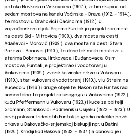
potoka Nevkoša u Vinkovcima (1907.), zatim skupina od
sedam mostova na kanalu Voćinska – Drava (1912. – 1914.),
te mostovi u Orahovici i Čačincima (1912.). U
vojvođanskom dijelu Srijema Funtak je projektirao most
na cesti Šid – Mitrovica (1909.), dva mosta na cesti
Adaševci – Morović (1909.), dva mosta na cesti Stara
Pazova – Banovci (1910.), te desetak malih mostova u
atarima Dobrinaca, Hrtkovaca i Buđanovaca. Osim
mostova, Funtak je projektirao i vodotoranj u
Vinkovcima (1909.), zvonik kalvinske crkve u Vukovaru
(1910.), stari vukovarski vodotoranj (1913.), vilu Streim na
Vučedolu (1918.) i druge objekte. Nakon rata Funtak radi
samostalno te projektira sinagogu u Vinkovcima (1922.),
kuću Pfeffermann u Vukovaru (1923.) i kuće za obitelji
Gromann, Stanković i Podmenik u Osijeku (1922. – 1923.).
U
prvoj polovini tridesetih Funtak je gradio nekoliko novih
crkava u Ðakovačko-srijemskoj biskupiji npr. u Batini
(1920.), Krndiji kod Ðakova (1932. – 1937.) a obnovio je i