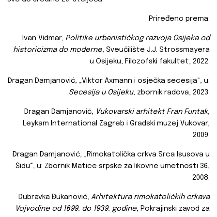
Priređeno prema:
Ivan Vidmar,
Politike urbanističkog razvoja Osijeka od
historicizma do moderne
, Sveučilište J.J. Strossmayera
u Osijeku, Filozofski fakultet, 2022.
Dragan Damjanović, „Viktor Axmann i osječka secesija“, u:
Secesija u Osijeku
, zbornik radova, 2023.
Dragan Damjanović,
Vukovarski arhitekt Fran Funtak
,
Leykam International Zagreb i Gradski muzej Vukovar,
2009.
Dragan Damjanović, „Rimokatolička crkva Srca Isusova u
Šidu“, u: Zbornik Matice srpske za likovne umetnosti 36,
2008.
Dubravka Đukanović,
Arhitektura rimokatoličkih crkava
Vojvodine od 1699. do 1939. godine
, Pokrajinski zavod za