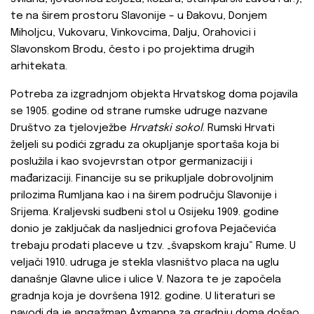
te na širem prostoru Slavonije – u Đakovu, Donjem
Miholjcu, Vukovaru, Vinkovcima, Dalju, Orahovici i
Slavonskom Brodu, često i po projektima drugih
arhitekata.
Potreba za izgradnjom objekta Hrvatskog doma pojavila
se 1905. godine od strane rumske udruge nazvane
Društvo za tjelovježbe
Hrvatski sokol
. Rumski Hrvati
željeli su podići zgradu za okupljanje sportaša koja bi
poslužila i kao svojevrstan otpor germanizaciji i
mađarizaciji. Financije su se prikupljale dobrovoljnim
prilozima Rumljana kao i na širem području Slavonije i
Srijema. Kraljevski sudbeni stol u Osijeku 1909. godine
donio je zaključak da nasljednici grofova Pejačevića
trebaju prodati placeve u tzv. „švapskom kraju“ Rume. U
veljači 1910. udruga je stekla vlasništvo placa na uglu
današnje Glavne ulice i ulice V. Nazora te je započela
gradnja koja je dovršena 1912. godine. U literaturi se
navodi da je angažman Axmanna za gradnju doma došao