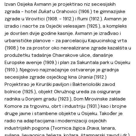
Izvan Osijeka Axmann je projektirao niz secesijskih
zgrada – hotel
Dukat
u Orahovici (1906.) te gimnazijske
zgrade u Virovitici (1908. – 1912.) i Rumi (1912.). Axmann je
izradio i nacrte za Osječki velesajam (1925.), a kompleks
je dovršen dvije godine kasnije. Axmann je izrađivao i
urbanističke planove – za parcelaciju Kapucinskog vrta
(1908.) te za prostor oko nerealizirane zgrade kazališta u
produžetku tadašnje Chavrakove ulice, današnje
Europske avenije (1909.) i plan za Sakuntala park u Osijeku
(1910.). Njegovo najznačajnije ostvarenje je gradnja
secesijske zgrade osječkog kina
Urania
(1912.)
Projektirao je Kirurški paviljon i Bakteriološki zavod
bolnice (1925.), objekt Okružnog ureda za osiguranje
radnika u Donjem gradu (1923.), Dom Mirovinske zaklade
Komore za trgovinu, obrt i industriju (1931.) kao i brojne
druge javne i stambene objekte u Osijeku. Također je
radio na adaptacijama i modernizaciji osječkih
industrijskih pogona (Tvornica žigica
Drava
, lanara,
svilana, ljevaonica željeza, kožara, štamparski zavod i dr.),