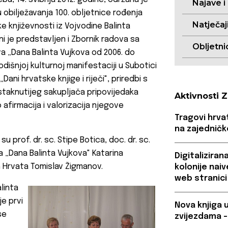
Najave i
 obilježavanja 100. obljetnice rođenja
Natječaj
e književnosti iz Vojvodine Balinta
ini je predstavljen i Zbornik radova sa
Obljetni
a „Dana Balinta Vujkova od 2006. do
godišnjoj kulturnoj manifestaciji u Subotici
ani hrvatske knjige i riječi", priredbi s
ajistaknutijeg sakupljača pripovijedaka
Aktivnosti 
afirmacija i valorizacija njegove
Tragovi hrvat
na zajedničk
u prof. dr. sc. Stipe Botica, doc. dr. sc.
 „Dana Balinta Vujkova" Katarina
Digitaliziran
h Hrvata Tomislav Žigmanov.
kolonije nai
web stranici
linta
je prvi
Nova knjiga 
se
zvijezdama –