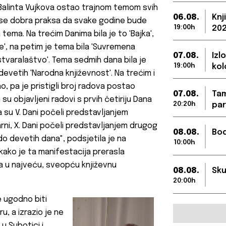
 Balinta Vujkova ostao trajnom temom svih
06.08.
Knj
a se dobra praksa da svake godine bude
19:00h
202
 tema. Na trećim Danima bila je to 'Bajka',
', na petim je tema bila 'Suvremena
07.08.
Izl
 stvaralaštvo'. Tema sedmih dana bila je
19:00h
kol
a devetih 'Narodna književnost'. Na trećim i
, pa je pristigli broj radova postao
07.08.
Tam
u objavljeni radovi s prvih četiriju Dana
20:20h
par
a su V. Dani počeli predstavljanjem
arni, X. Dani počeli predstavljanjem drugog
08.08.
Bod
 do devetih dana", podsjetila je na
10:00h
 kako je ta manifestacija prerasla
da u najveću, sveopću književnu
08.08.
Sku
20:00h
je ugodno biti
, a izrazio je ne
 Subotici i