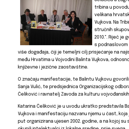
tribina u povodu
velikana hrvatsk
Vujkova. Na Trib
stručnih skupov
2010.". Riječ je 
s podnaslovom „D
više događaja, čiji je temeljni cilj prisjećanje na n
među Hrvatima u Vojvodini Balinta Vujkova, odnosno 
književne i jezične zaostavštine.
O značaju manifestacije, te Balintu Vujkovu govorili s
Sanja Vulić, te predsjednica Organizacijskog odbora
Čeliković i ravnatelj Zavoda za kulturu vojvođanski
Katarina Čeliković je u uvodu ukratko predstavila Ba
Vujkova i manifestaciju nazvanu njemu u čast, koja 
put organizirana ujesen 2002. godine, a na kojoj su 
okupili intelektualci iz lokalne sredine, prije svega