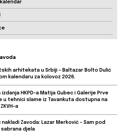
 kalendar
i
ce
Zavoda
skih arhitekata u Srbiji – Baltazar Bolto Dulić
om kalendaru za kolovoz 2026.
a izdanja HKPD-a Matija Gubec i Galerije Prve
ve u tehnici slame iz Tavankuta dostupna na
 ZKVH-a
u nakladi Zavoda: Lazar Merković – Sam pod
 sabrana djela