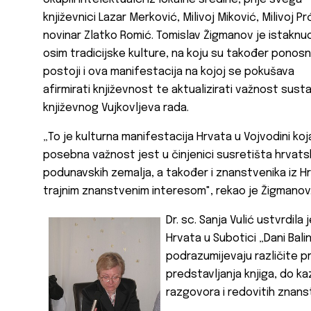
književnici Lazar Merković, Milivoj Miković, Milivoj Pr
novinar Zlatko Romić. Tomislav Žigmanov je istaknu
osim tradicijske kulture, na koju su također ponosni
postoji i ova manifestacija na kojoj se pokušava
afirmirati književnost te aktualizirati važnost susta
književnog Vujkovljeva rada.
„To je kulturna manifestacija Hrvata u Vojvodini koja
posebna važnost jest u činjenici susretišta hrvatski
podunavskih zemalja, a također i znanstvenika iz H
trajnim znanstvenim interesom", rekao je Žigmanov
Dr. sc. Sanja Vulić ustvrdil
Hrvata u Subotici „Dani Bali
podrazumijevaju različite pr
predstavljanja knjiga, do ka
razgovora i redovitih znan