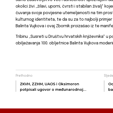
okolici živi „žilavi, uporni, čvrsti i stabilan živalj" ko
čuvanja svoje povijesne utemeljenosti na tim pros
kulturnog identiteta, te da su za to najbolji primje
Balinta Vujkova i ovaj Zbornik proizašao iz te manife
Tribinu „Susreti u Društvu hrvatskih književnika" u 
obilježavanja 100. obljetnice Balinta Vujkova moderir
Prethodno
Sljed
ZKVH, ZZHM, UAOS i Oksimoron
Od
potpisali ugovor o međunarodnoj
ba
suradnji
na