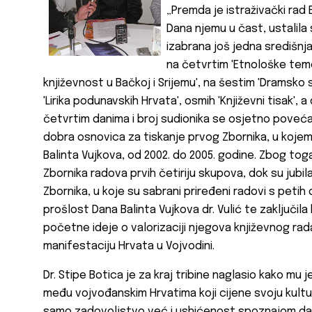
„Premda je istraživački rad
Dana njemu u čast, ustalil
izabrana još jedna središnja
na četvrtim 'Etnološke teme
književnost u Bačkoj i Srijemu', na šestim 'Dramsko
'Lirika podunavskih Hrvata', osmih 'Književni tisak', 
četvrtim danima i broj sudionika se osjetno povećao
dobra osnovica za tiskanje prvog Zbornika, u kojem s
Balinta Vujkova, od 2002. do 2005. godine. Zbog tog
Zbornika radova prvih četiriju skupova, dok su jubil
Zbornika, u koje su sabrani priređeni radovi s petih
prošlost Dana Balinta Vujkova dr. Vulić te zaključila
početne ideje o valorizaciji njegova književnog ra
manifestaciju Hrvata u Vojvodini.
Dr. Stipe Botica je za kraj tribine naglasio kako mu 
među vojvođanskim Hrvatima koji cijene svoju kulturu
samo zadovoljstvo već i ushićenost spoznajom da u