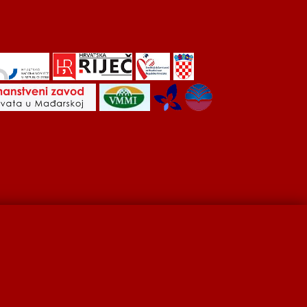
Hrvati u Srbiji
Kulturna scena
Kulturna baština