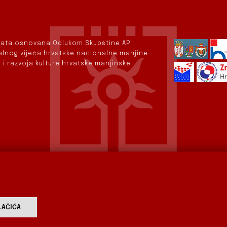
rvata osnovana Odlukom Skupštine AP
nalnog vijeća hrvatske nacionalne manjine
 i razvoja kulture hrvatske manjinske
AČIĆA
vod
Aktualnosti
Izdavaštvo
Digitalizirana baština