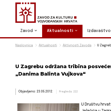
Zavod
Aktualnosti
Izdavaštv
Naslovnica
Aktualnosti
Aktivnosti Zavoda
U Zagreb
U Zagrebu održana tribina posveće
„Danima Balinta Vujkova“
Objavljeno: 23.05.2012.
Pregleda: 222
U Društvu hrvats
Jelačića u Zagre