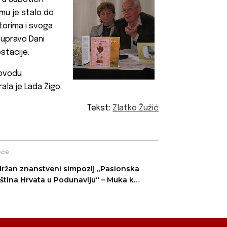
jemu je stalo do
torima i svoga
r upravo Dani
stacije.
povodu
ala je Lada Žigo.
Tekst:
Zlatko Žužić
eće
ržan znanstveni simpozij „Pasionska
ština Hrvata u Podunavlju“ – Muka kao
dahnuće kulture