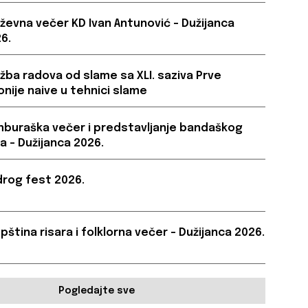
iževna večer KD Ivan Antunović – Dužijanca
6.
ožba radova od slame sa XLI. saziva Prve
onije naive u tehnici slame
buraška večer i predstavljanje bandaškog
a – Dužijanca 2026.
rog fest 2026.
pština risara i folklorna večer – Dužijanca 2026.
Pogledajte sve