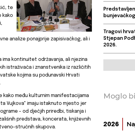
ćić, te
Predstavljen
o kako
bunjevačkog
,
Tragovi hrvat
Stjepan Podh
vne analize ponajprije zapisivačkog, ali i
2026.
 ima kontinuitet održavanja, ali njezina
h istraživača i znanstvenika iz različitih
rvatske kojima su podunavski Hrvati
.
Moglo bi
a je kako među kulturnim manifestacijama
nta Vujkova" imaju istaknuto mjesto jer
ograme - od dječjih priredbi, tiskanja i
zališnih predstava, koncerata, književnih
Na
2026
stveno-stručnih skupova.