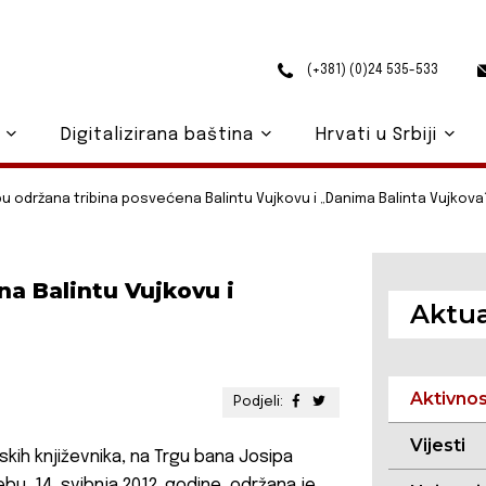
(+381) (0)24 535-533
o
Digitalizirana baština
Hrvati u Srbiji
u održana tribina posvećena Balintu Vujkovu i „Danima Balinta Vujkova
na Balintu Vujkovu i
Aktua
Aktivno
Podjeli:
Vijesti
kih književnika, na Trgu bana Josipa
bu, 14. svibnja 2012. godine, održana je