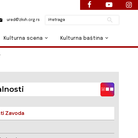
Pretraži
ured@zkvh.org.rs
Kulturna scena
Kulturna baština
“
lnosti
sti Zavoda