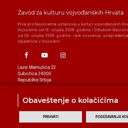
Zavod za kulturu vojvođanskih Hrvata
Prva profesionalna ustanova u kulturi vojvođanskih H
Vojvodine od 10. ožujka 2008. godine i Odlukom Nacio
od 29. ožujka 2008. godine, radi očuvanja, unapređenja
zajednice u Vojvodini.
Laze Mamužića 22
Subotica 24000
Republika Srbija
ured@zkvh.org.rs
Obaveštenje o kolačićima
PRIHVATI
PODEŠAVANJA KOL
Za