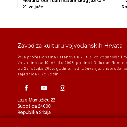
Međunarodni dan materinskog jezika –
Tr
21. veljače
Ro
hr
Zavod za kulturu vojvođanskih Hrvata
Prva profesionalna ustanova u kulturi vojvođanskih H
Vojvodine od 10. ožujka 2008. godine i Odlukom Nacio
od 29. ožujka 2008. godine, radi očuvanja, unapređenja
zajednice u Vojvodini.
Laze Mamužića 22
Subotica 24000
Republika Srbija
ured@zkvh.org.rs