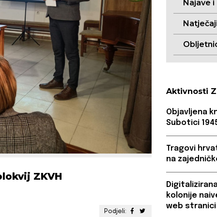
Najave i
Natječaj
Obljetni
Aktivnosti 
Objavljena k
Subotici 1945
Tragovi hrvat
na zajedničk
lokvij ZKVH
Digitaliziran
kolonije nai
web stranici
Podjeli: