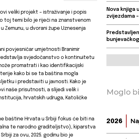
Nova knjiga 
 veliki projekt – istraživanje i popis
zvijezdama –
 o toj temi bilo je riječi na znanstvenom
če, u Zemunu, u dvorani župe Uznesenja
Predstavljen
bunjevačkog
ani povjesničar umjetnosti Branimir
 predstavlja svjedočanstvo o kontinuitetu
ože promatrati i kao identifikacijski
iterije kako bi se ta baština mogla
ljetku i predstaviti u javnosti. Kako je
naše prisutnosti, a slijedi velik i
Moglo bi
titucija, hrvatskih udruga, Katoličke
e baštine Hrvata u Srbiji fokus će biti na
Na
2026
alna te narodno graditeljstvo), kiparstva
 Srbiji za ovu, 2025. godinu bio je