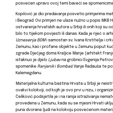
posvećen upravo ovoj temi baveći se spomenicima h
Kopilović je dio predavanja posvetio primjerima ma
i Beograd. Ovi primjeri ne ulaze nužno u popis MKB Hr
ostvarenja hrvatskih autora u Srbiji ili onih koji su
bilo to tijekom povijesti ili danas. Kada je riječ o a
Uznesenja BDM
i samostan sv. Ivana Krstitelja i cr
Zemunu, kao i profane objekte u Zemunu poput kuće 
zgrade Dječjeg doma Kraljice Marije (arhitekt Franj
istaknuo je djelo
Ljubav
na grobnici Evgenija Petro
spomenike
Ranjenik
i
Bombaš
Vanje Radauša te p
Kalemegdanu.
Materijalna kulturna baština Hrvata u Srbiji je neis
ovakvi kolokviji, od kojih je ovo prvi u nizu, i organi
Čeliković podsjetila je i na ranija istraživanja nema
provedena u Zemunu, kada su se mjesni Hrvati uključi
puna dvorana ljudi na kolokviju posvećenom materij