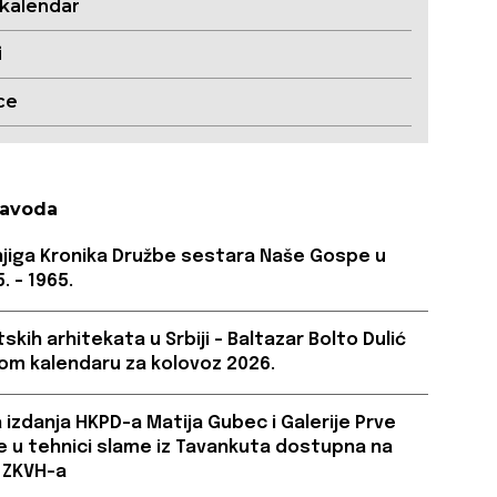
 kalendar
i
ce
Zavoda
njiga Kronika Družbe sestara Naše Gospe u
. – 1965.
skih arhitekata u Srbiji – Baltazar Bolto Dulić
om kalendaru za kolovoz 2026.
a izdanja HKPD-a Matija Gubec i Galerije Prve
ve u tehnici slame iz Tavankuta dostupna na
 ZKVH-a