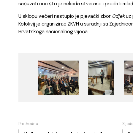
sačuvati ono što je nekada stvarano i predati mla
U sklopu večeri nastupio je pjevački zbor
Odjek
uz 
Kolokvij je organizirao ZKVH u suradnji sa Zajedni
Hrvatskoga nacionalnog vijeća.
Prethodno
Sljed