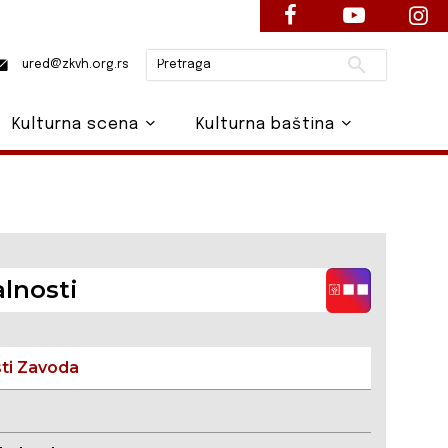
Pretraži
ured@zkvh.org.rs
Kulturna scena
Kulturna baština
lnosti
sti Zavoda