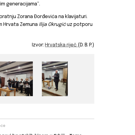
đim generacijama“.
pratnju Zorana Đorđevića na klavijaturi.
com Hrvata Zemuna
Ilija Okrugić
uz potporu
Izvor:
Hrvatska riječ
(D. B. P.)
eće