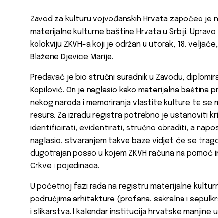
Zavod za kulturu vojvođanskih Hrvata započeo je novi
materijalne kulturne baštine Hrvata u Srbiji. Upravo
kolokviju ZKVH-a koji je održan u utorak, 18. velja
Blažene Djevice Marije.
Predavač je bio stručni suradnik u Zavodu, diplomir
Kopilović. On je naglasio kako materijalna baština
nekog naroda i memoriranja vlastite kulture te se m
resurs. Za izradu registra potrebno je ustanoviti kr
identificirati, evidentirati, stručno obraditi, a napos
naglasio, stvaranjem takve baze vidjet će se tragovi 
dugotrajan posao u kojem ZKVH računa na pomoć ins
Crkve i pojedinaca.
U početnoj fazi rada na registru materijalne kulturn
područjima arhitekture (profana, sakralna i sepulkr
i slikarstva. I kalendar institucija hrvatske manjine u