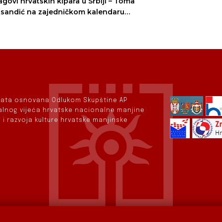
agovi hrvatskih kipara u Srbiji – Toma
sandić na zajedničkom kalendaru
vatskih institucija za veljaču 2025.
rvata osnovana Odlukom Skupštine AP
nalnog vijeća hrvatske nacionalne manjine
 i razvoja kulture hrvatske manjinske