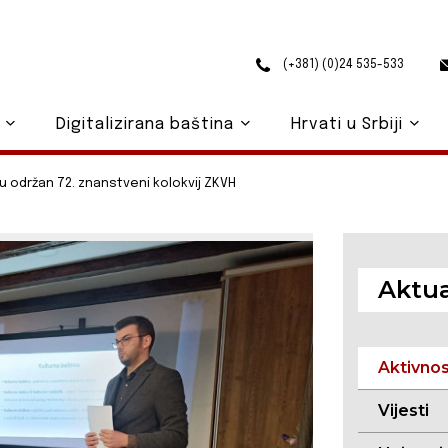
(+381) (0)24 535-533
o
Digitalizirana baština
Hrvati u Srbiji
 održan 72. znanstveni kolokvij ZKVH
Aktua
Aktivno
Vijesti