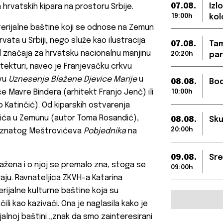
07.08.
Izl
rvatskih kipara na prostoru Srbije.
19:00h
kol
terijalne baštine koji se odnose na Zemun
vata u Srbiji, nego služe kao ilustracija
07.08.
Tam
 od značaja za hrvatsku nacionalnu manjinu
20:20h
par
rhitekturi, naveo je Franjevačku crkvu
kvu
Uznesenja Blažene Djevice Marije
u
08.08.
Bod
Mavre Bindera (arhitekt Franjo Jenč) ili
10:00h
o Katinčić). Od kiparskih ostvarenja
vića u Zemunu (autor Toma Rosandić),
08.08.
Sku
20:00h
oznatog Meštrovićeva
Pobjednika
na
09.08.
Sre
tražena i o njoj se premalo zna, stoga se
09:00h
ziraju. Ravnateljica ZKVH-a Katarina
terijalne kulturne baštine koja su
li kao kazivači. Ona je naglasila kako je
alnoj baštini „znak da smo zainteresirani