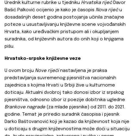
Urednik kulturne rubrike u tjedniku
Hrvatska riječ
Davor
Bašić Palković ocijenio je kako je časopis
Nova riječ
u
dosadašnjih deset godina postojanja učinila značajne
poteze u usustavljivanju književne scene vojvođanskih
Hrvata, kako uređivačkim pristupom ali i okupljanjem
suradnika, od književnih autora do onih koji o knjigama
pišu.
Hrvatsko-srpske književne veze
U ovom broju
Nove riječi
nastavljena je praksa
predstavljanja suvremenog pjesništva nacionalnih
zajednica s kojima Hrvati u Srbiji žive u kulturnome
doticaju. Aktualni dvobroj tako donosi izbor iz srpskog
pjesništva, odnosno izbor iz poezije dobitnika ugledne
Brankove nagrade
(za mlade pjesnike) od 2011. do 2021.
godine. Temat je priredio suradnik časopisa i pjesnik
Darko Baštovanović koji je kazao da književnost koja nije
u doticaju s drugim književnostima može doći u situaciju