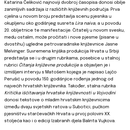
Katarina Čeliković najnoviji dvobroj časopisa donosi obilje
zanimljivih sadržaja iz različitih književnih područja. Prva
cjelina u novom broju predstavlja scenu pjesnika u
okupljenu oko godišnjeg susreta
Lira naiva
, a u povodu
20. obljetnice te manifestacije. Čitatelj u novom svesku,
medu ostalim, može pročitati i nove pjesme (pisane u
dvostihu) ugledne petrovaradinske književnice Jasne
Melvinger. Suvremena knjiška produkcija Hrvata u Srbiji
predstavlja se i u drugim rubrikama, posebice u stalnoj
rubrici
Čitanja književne produkcije
a objavljen je i
izmišljeni intervju s Matošem kojega je napisao Lajčo
Perušić u povodu 150. godišnjice rođenja jednog od
najvećih hrvatskih književnika. Također, stalna rubrika
Kritička iščitavanja hrvatske književnosti u Vojvodini
donosi tekstove o mladim hrvatskim književnicima
između dvaju svjetskih ratova u Subotici, pučkom
pjesništvu starčevačkih Hrvata u prvoj polovini XX.
stoljeća kao i o ediciji Izabranih djela Balinta Vujkova.