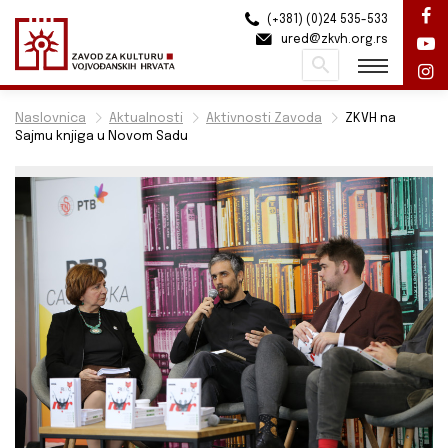
(+381) (0)24 535-533
ured@zkvh.org.rs
Pretraži
Naslovnica
Aktualnosti
Aktivnosti Zavoda
ZKVH na
Sajmu knjiga u Novom Sadu