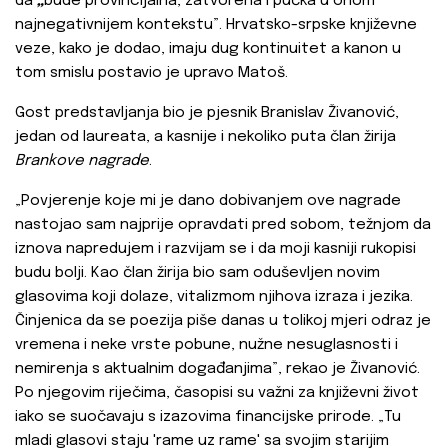
da
„
bude provincijalna, zatvorena i pučka u onom
najnegativnijem kontekstu”. Hrvatsko-srpske književne
veze, kako je dodao, imaju dug kontinuitet a kanon u
tom smislu postavio je upravo Matoš.
Gost predstavljanja bio je pjesnik Branislav Živanović,
jedan od laureata, a kasnije i nekoliko puta član žirija
Brankove nagrade
.
„Povjerenje koje mi je dano dobivanjem ove nagrade
nastojao sam najprije opravdati pred sobom, težnjom da
iznova napredujem i razvijam se i da moji kasniji rukopisi
budu bolji. Kao član žirija bio sam oduševljen novim
glasovima koji dolaze, vitalizmom njihova izraza i jezika.
Činjenica da se poezija piše danas u tolikoj mjeri odraz je
vremena i neke vrste pobune, nužne nesuglasnosti i
nemirenja s aktualnim događanjima”, rekao je Živanović.
Po njegovim riječima, časopisi su važni za književni život
iako se suočavaju s izazovima financijske prirode. „Tu
mladi glasovi staju 'rame uz rame' sa svojim starijim