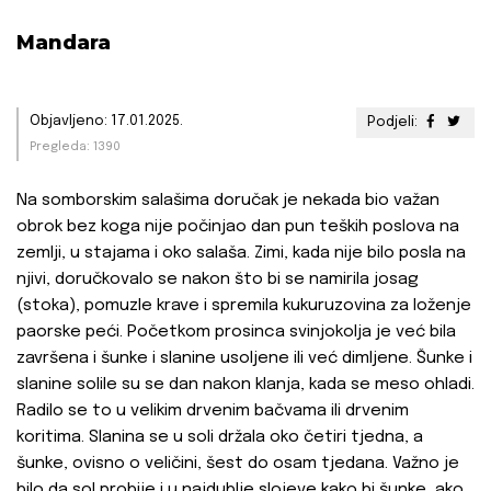
Mandara
Objavljeno: 17.01.2025.
Podjeli:
Pregleda: 1390
Na somborskim salašima doručak je nekada bio važan
obrok bez koga nije počinjao dan pun teških poslova na
zemlji, u stajama i oko salaša. Zimi, kada nije bilo posla na
njivi, doručkovalo se nakon što bi se namirila josag
(stoka), pomuzle krave i spremila kukuruzovina za loženje
paorske peći. Početkom prosinca svinjokolja je već bila
završena i šunke i slanine usoljene ili već dimljene. Šunke i
slanine solile su se dan nakon klanja, kada se meso ohladi.
Radilo se to u velikim drvenim bačvama ili drvenim
koritima. Slanina se u soli držala oko četiri tjedna, a
šunke, ovisno o veličini, šest do osam tjedana. Važno je
bilo da sol probije i u najdublje slojeve kako bi šunke, ako