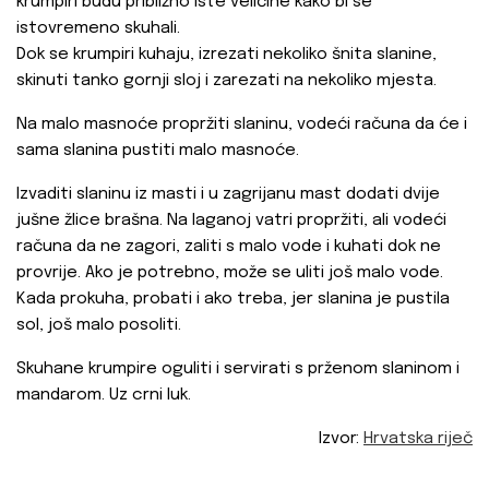
krumpiri budu približno iste veličine kako bi se
istovremeno skuhali.
Dok se krumpiri kuhaju, izrezati nekoliko šnita slanine,
skinuti tanko gornji sloj i zarezati na nekoliko mjesta.
Na malo masnoće propržiti slaninu, vodeći računa da će i
sama slanina pustiti malo masnoće.
Izvaditi slaninu iz masti i u zagrijanu mast dodati dvije
jušne žlice brašna. Na laganoj vatri propržiti, ali vodeći
računa da ne zagori, zaliti s malo vode i kuhati dok ne
provrije. Ako je potrebno, može se uliti još malo vode.
Kada prokuha, probati i ako treba, jer slanina je pustila
sol, još malo posoliti.
Skuhane krumpire oguliti i servirati s prženom slaninom i
mandarom. Uz crni luk.
Izvor:
Hrvatska riječ