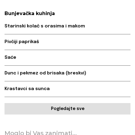
Bunjevačka kuhinja
Starinski kolač s orasima i makom
Pivčiji paprikaš
Saće
Dunc i pekmez od brisaka (breskvi)
Krastavci sa sunca
Pogledajte sve
Moglo bi Vas zanimati...