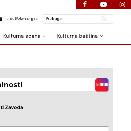
Pretraži
ured@zkvh.org.rs
Kulturna scena
Kulturna baština
lnosti
sti Zavoda