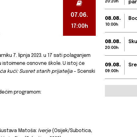
20:20h
par
07.06.
08.08.
Bod
10:00h
17:00h
k
08.08.
Sku
20:00h
niku 7. lipnja 2023. u 17 sati polaganjem
 istoimene osnovne škole. U istoj će
09.08.
Sre
ća kući
:
Susret starih prijatelja
– Scenski
09:00h
ljedećim programom:
 Gustava Matoša:
Iverje
(Osijek/Subotica,