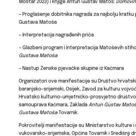
Mostar 2023) i knjige Antun Gustav Matoš:
Domovini
– Proglašenje dobitnika nagrada za najbolju kratku 
Gustava Matoša
– Interpretacija nagrađenih priča
– Glazbeni program i interpretacija Matoševih sti
Gustava Matoša
– Nastup Ženske pjevačke skupine iz Kaćmara
Organizatori ove manifestacije su Društvo hrvatski
baranjsko-srijemski, Osijek, Zavod za kulturu vojvo
Hrvatsko kulturno-umjetničko-prosvjetno društvo
samouprava Kaćmara, Zaklada
Antun Gustav Mato
Gustava Matoša
Tovarnik.
Pokrovitelji manifestacije su Ministarstvo kulture i
vukovarsko-srijemska, Općina Tovarnik i Središnji d