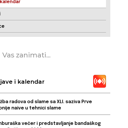
 kalendar
i
ce
 Vas zanimati...
jave i kalendar
ožba radova od slame sa XLI. saziva Prve
onije naive u tehnici slame
buraška večer i predstavljanje bandaškog