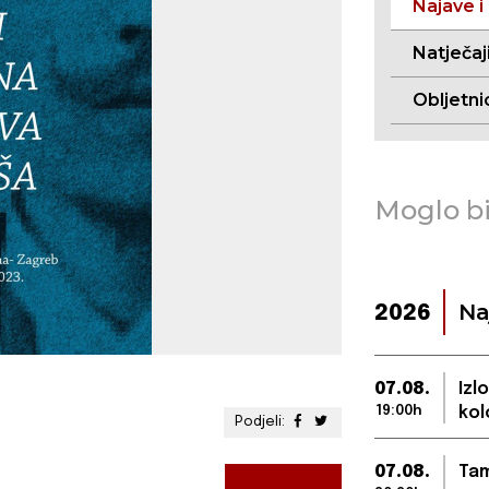
Najave i
Natječaj
Obljetni
Moglo bi
Na
2026
07.08.
Izl
19:00h
kol
Podjeli:
07.08.
Tam