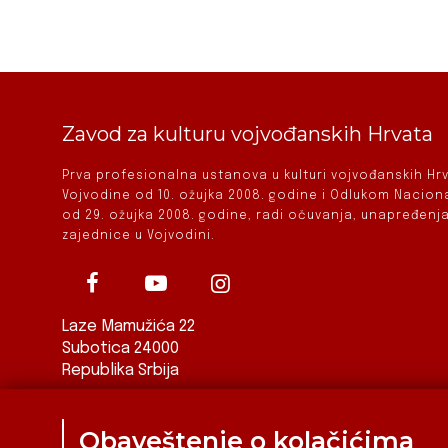
Zavod za kulturu vojvođanskih Hrvata
Prva profesionalna ustanova u kulturi vojvođanskih H
Vojvodine od 10. ožujka 2008. godine i Odlukom Nacio
od 29. ožujka 2008. godine, radi očuvanja, unapređenja
zajednice u Vojvodini.
Laze Mamužića 22
Subotica 24000
Republika Srbija
ured@zkvh.org.rs
Obaveštenje o kolačićima