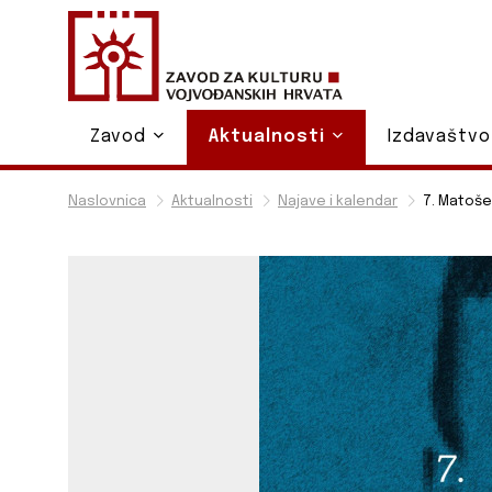
Zavod
Aktualnosti
Izdavaštv
Naslovnica
Aktualnosti
Najave i kalendar
7. Matoše