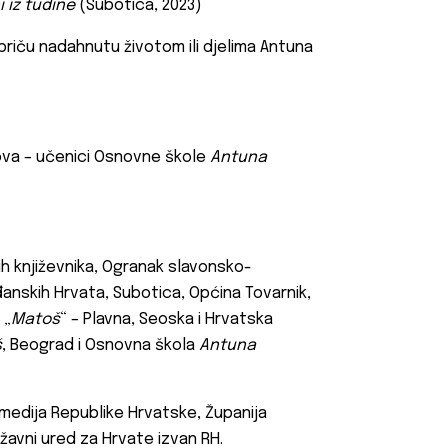
 iz tuđine
(Subotica, 2023)
priču nadahnutu životom ili djelima Antuna
hova – učenici Osnovne škole
Antuna
h književnika, Ogranak slavonsko-
đanskih Hrvata, Subotica, Općina Tovarnik,
 „
Matoš
“ – Plavna, Seoska i Hrvatska
š
, Beograd i Osnovna škola
Antuna
 medija Republike Hrvatske, Županija
ržavni ured za Hrvate izvan RH.