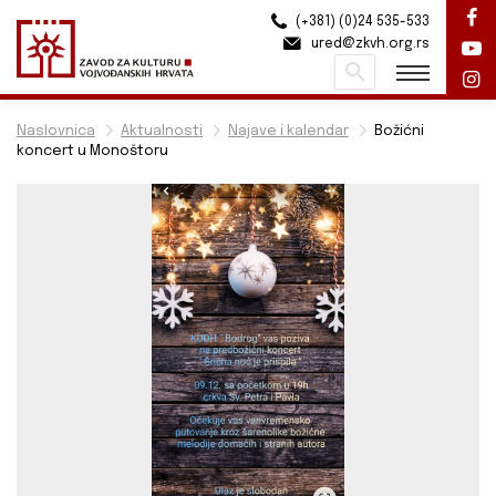
(+381) (0)24 535-533
ured@zkvh.org.rs
Pretraži
Naslovnica
Aktualnosti
Najave i kalendar
Božićni
koncert u Monoštoru