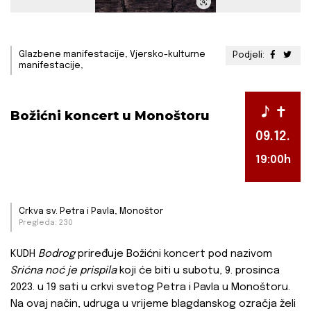
Glazbene manifestacije, Vjersko-kulturne
Podjeli:
manifestacije,
Božićni koncert u Monoštoru
09.12.
19:00h
Crkva sv. Petra i Pavla, Monoštor
Pregleda: 230
KUDH
Bodrog
priređuje Božićni koncert pod nazivom
Srićna noć je prispila
koji će biti u subotu, 9. prosinca
2023. u 19 sati u crkvi svetog Petra i Pavla u Monoštoru.
Na ovaj način, udruga u vrijeme blagdanskog ozračja želi