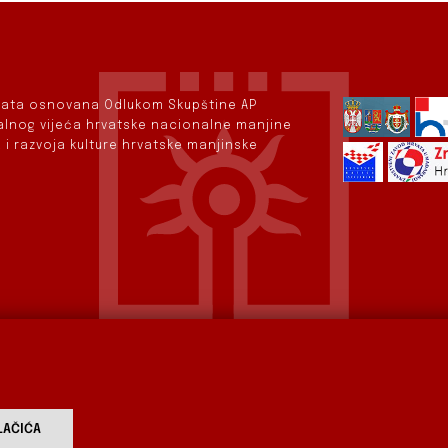
rvata osnovana Odlukom Skupštine AP
nalnog vijeća hrvatske nacionalne manjine
 i razvoja kulture hrvatske manjinske
AČIĆA
vod
Aktualnosti
Izdavaštvo
Digitalizirana baština