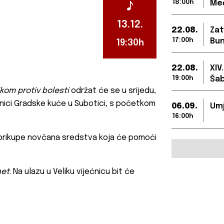
18:00h
Međ
13.12.
22.08.
Zat
17:00h
Bun
19:30h
22.08.
XIV
19:00h
Šab
kom protiv bolesti
održat će se u srijedu,
ećnici Gradske kuće u Subotici, s početkom
06.09.
Umj
16:00h
 prikupe novčana sredstva koja će pomoći
et
. Na ulazu u Veliku vijećnicu bit će