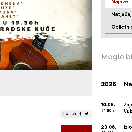
Najave i
Natječaj
Obljetni
Moglo bi
Na
2026
10.08.
Zaj
21:00h
Vuk
Podjeli:
20.08.
Izl