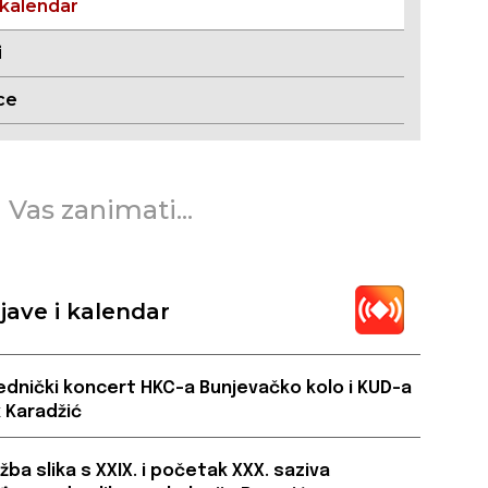
 kalendar
i
ce
 Vas zanimati...
jave i kalendar
ednički koncert HKC-a Bunjevačko kolo i KUD-a
 Karadžić
ožba slika s XXIX. i početak XXX. saziva