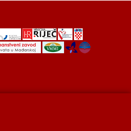
Hrvati u Srbiji
Kulturna scena
Kulturna baština