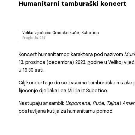
Humanitarni tamburaški koncert
Velika vijećnica Gradske kuće, Subotica
Pregleda: 237
Koncert humanitarnog karaktera pod nazivom
Muzi
13. prosinca (decembra) 2023. godine u Velikoj vij
u 19.30 sati.
Cilj koncerta je da se zvucima tamburaške muzike
liječenje dječaka Lea Milića iz Subotice.
Nastupaju ansambli:
Uspomena
,
Ruže
,
Tajna
i
Aman
postavljena kutija za humanitarnu pomoć.