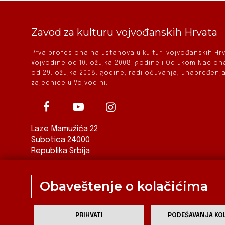
Zavod za kulturu vojvođanskih Hrvata
Prva profesionalna ustanova u kulturi vojvođanskih H
Vojvodine od 10. ožujka 2008. godine i Odlukom Nacio
od 29. ožujka 2008. godine, radi očuvanja, unapređenja
zajednice u Vojvodini.
Laze Mamužića 22
Subotica 24000
Republika Srbija
ured@zkvh.org.rs
Obaveštenje o kolačićima
PRIHVATI
PODEŠAVANJA KOL
Za