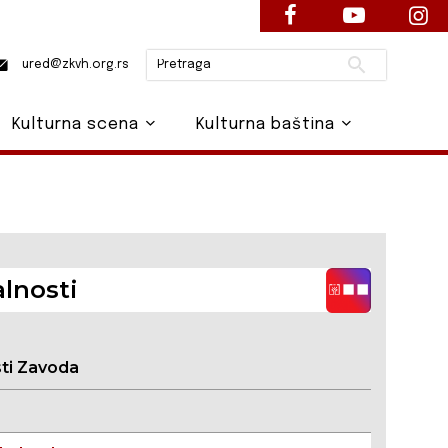
Pretraži
ured@zkvh.org.rs
Kulturna scena
Kulturna baština
lnosti
sti Zavoda