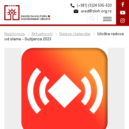
(+381) (0)24 535-533
ured@zkvh.org.rs
Pretraži
Naslovnica
Aktualnosti
Najave i kalendar
Izložba radova
od slame - Dužijanca 2023