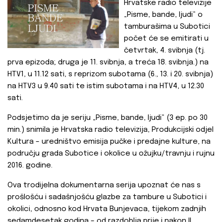
Hrvatske radio televizije
„Pisme, bande, ljudi“ o
tamburašima u Subotici
počet će se emitirati u
četvrtak, 4. svibnja (tj.
prva epizoda; druga je 11. svibnja, a treća 18. svibnja.) na
HTV1, u 11.12 sati, s reprizom subotama (6., 13. i 20. svibnja)
na HTV3 u 9.40 sati te istim subotama i na HTV4, u 12.30
sati.
Podsjetimo da je seriju „Pisme, bande, ljudi“ (3 ep. po 30
min.) snimila je Hrvatska radio televizija, Produkcijski odjel
Kultura – uredništvo emisija pučke i predajne kulture, na
području grada Subotice i okolice u ožujku/travnju i rujnu
2016. godine.
Ova trodijelna dokumentarna serija upoznat će nas s
prošlošću i sadašnjošću glazbe za tambure u Subotici i
okolici, odnosno kod Hrvata Bunjevaca, tijekom zadnjih
sedamdesetak godina – od razdoblja prije i nakon II.