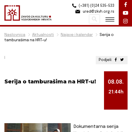
(+381) (0)24 535-533
ured@zkvh.org.rs
Pretraži
Naslovnica
Aktualnosti
Najave i kalendar
Serija o
tamburašima na HRT-u!
Podjeli:
Serija o tamburašima na HRT-u!
08.08.
21:44h
Dokumentarna serija