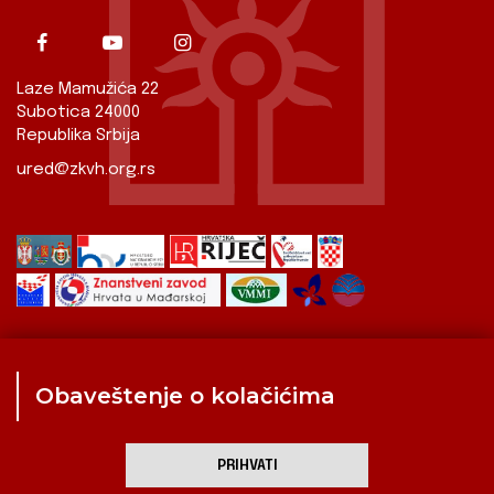
Laze Mamužića 22
Subotica 24000
Republika Srbija
ured@zkvh.org.rs
Obaveštenje o kolačićima
Zavod
Aktualnosti
Izdavaštvo
Digitalizirana baština
Hrvati u Srbiji
Kulturna scena
Kulturna baština
PRIHVATI