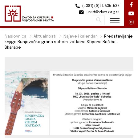
(+381) (0)24 535-533
ured@zkvh.org.rs
Pretraži
Naslovnica
Aktualnosti
Najave i kalendar
Predstavljanje
knjige Bunjevačka grana stihom izatkana Stipana Bašića –
Škarabe