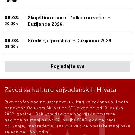
10:00h
08.08.
Skupština risara i folklorna večer –
20:00h
Dužijanca 2026.
09.08.
Središnja proslava – Dužijanca 2026.
09:00h
Pogledajte sve
Zavod za kulturu vojvođanskih Hrvata
Prva profesionalna ustanova u kulturi vojvođanskih Hrvata
osnovana Odlukom Skupštine AP Vojvodine od 10. ožujka
2008. godine i Odlukom Nacionalnog vijeća hrvatske
nacionalne manjine od 29. ožujka 2008. godine, radi
očuvanja, unapređenja i razvoja kulture hrvatske manjinske
zajednice u Vojvodini.