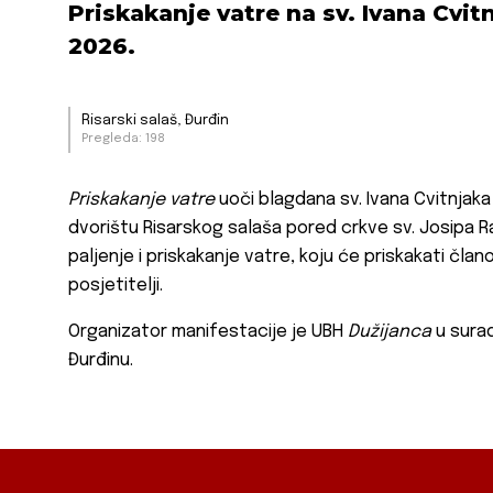
Priskakanje vatre na sv. Ivana Cvit
2026.
Risarski salaš, Đurđin
Pregleda: 198
Priskakanje vatre
uoči blagdana sv. Ivana Cvitnjaka 
dvorištu Risarskog salaša pored crkve sv. Josipa R
paljenje i priskakanje vatre, koju će priskakati člano
posjetitelji.
Organizator manifestacije je UBH
Dužijanca
u surad
Đurđinu.