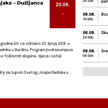
20:20h
par
njaka – Dužijanca
20.06.
-
08.08.
Bod
10:00h
08.08.
Sku
20:00h
godine bit će održano 20. lipnja 2026. u
adnika u Đurđinu.
Program podrazumijeva
09.08.
Sre
vi folklornih skupina, djeca i ostali
09:00h
nji sa župom Svetog Josipa Radnika u