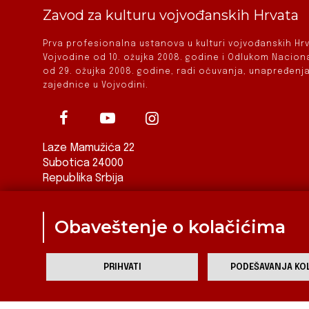
Zavod za kulturu vojvođanskih Hrvata
Prva profesionalna ustanova u kulturi vojvođanskih H
Vojvodine od 10. ožujka 2008. godine i Odlukom Nacio
od 29. ožujka 2008. godine, radi očuvanja, unapređenja
zajednice u Vojvodini.
Laze Mamužića 22
Subotica 24000
Republika Srbija
ured@zkvh.org.rs
Obaveštenje o kolačićima
PRIHVATI
PODEŠAVANJA KOL
Za