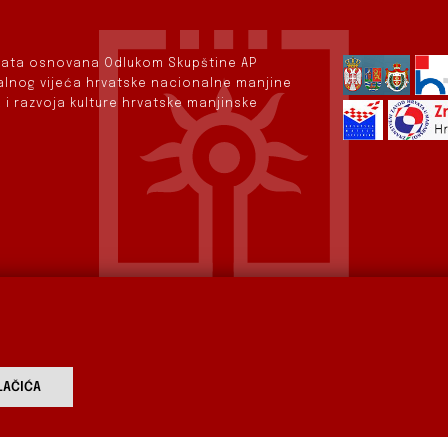
rvata osnovana Odlukom Skupštine AP
nalnog vijeća hrvatske nacionalne manjine
 i razvoja kulture hrvatske manjinske
AČIĆA
vod
Aktualnosti
Izdavaštvo
Digitalizirana baština