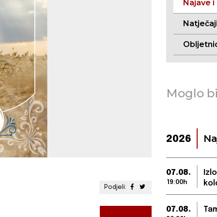
Najave i
Natječaj
Obljetni
Moglo bi
Na
2026
07.08.
Izl
19:00h
kol
Podjeli:
07.08.
Tam