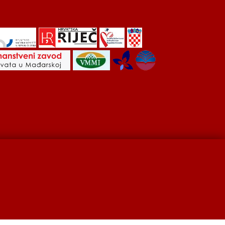
Hrvati u Srbiji
Kulturna scena
Kulturna baština