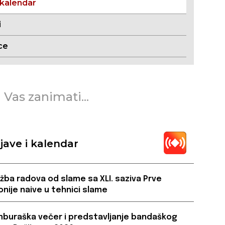
 kalendar
i
ce
 Vas zanimati...
jave i kalendar
ožba radova od slame sa XLI. saziva Prve
onije naive u tehnici slame
buraška večer i predstavljanje bandaškog