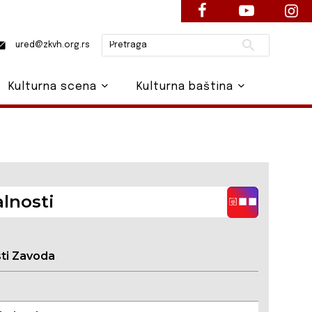
Pretraži
ured@zkvh.org.rs
Kulturna scena
Kulturna baština
lnosti
sti Zavoda