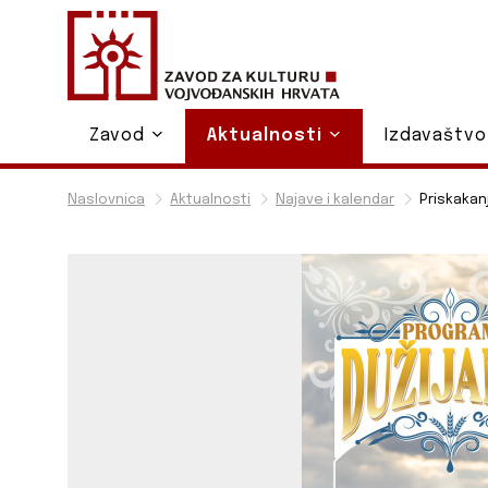
Zavod
Aktualnosti
Izdavaštv
Naslovnica
Aktualnosti
Najave i kalendar
Priskakanj