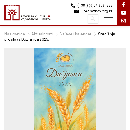
(+381) (0)24 535-533
ured@zkvh.org.rs
Pretraži
Naslovnica
Aktualnosti
Najave i kalendar
Središnja
proslava Dužijanca 2025.