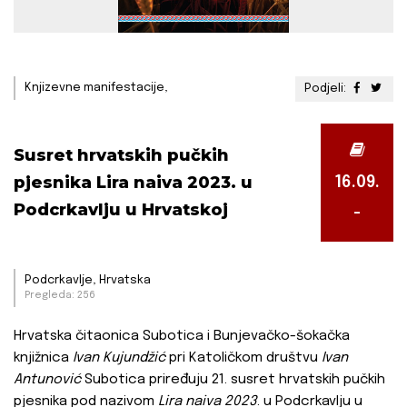
Knjizevne manifestacije,
Podjeli:
Susret hrvatskih pučkih
pjesnika Lira naiva 2023. u
16.09.
Podcrkavlju u Hrvatskoj
-
Podcrkavlje, Hrvatska
Pregleda: 256
Hrvatska čitaonica Subotica i Bunjevačko-šokačka
knjižnica
Ivan Kujundžić
pri Katoličkom društvu
Ivan
Antunović
Subotica priređuju 21. susret hrvatskih pučkih
pjesnika pod nazivom
Lira naiva 2023
. u Podcrkavlju u