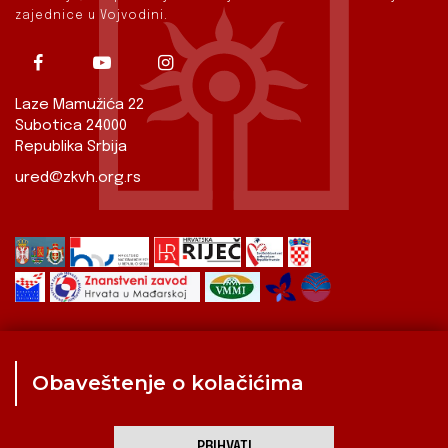
zajednice u Vojvodini.
Laze Mamužića 22
Subotica 24000
Republika Srbija
ured@zkvh.org.rs
Obaveštenje o kolačićima
Zavod
Aktualnosti
Izdavaštvo
Digitalizirana baština
Hrvati u Srbiji
Kulturna scena
Kulturna baština
PRIHVATI