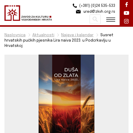
(+381) (0)24 535-533
ured@zkvh.org.rs
Pretraži
Naslovnica
Aktualnosti
Najave i kalendar
Susret
hrvatskih pučkih pjesnika Lira naiva 2023. u Podcrkavlju u
Hrvatskoj