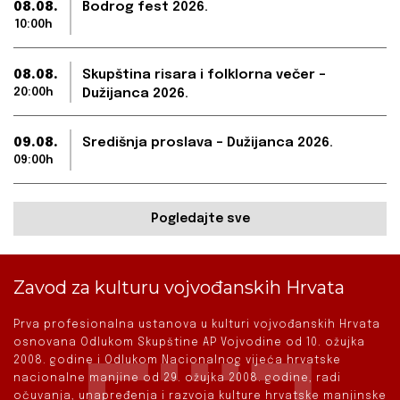
08.08.
Bodrog fest 2026.
10:00h
08.08.
Skupština risara i folklorna večer –
20:00h
Dužijanca 2026.
09.08.
Središnja proslava – Dužijanca 2026.
09:00h
Pogledajte sve
Zavod za kulturu vojvođanskih Hrvata
Prva profesionalna ustanova u kulturi vojvođanskih Hrvata
osnovana Odlukom Skupštine AP Vojvodine od 10. ožujka
2008. godine i Odlukom Nacionalnog vijeća hrvatske
nacionalne manjine od 29. ožujka 2008. godine, radi
očuvanja, unapređenja i razvoja kulture hrvatske manjinske