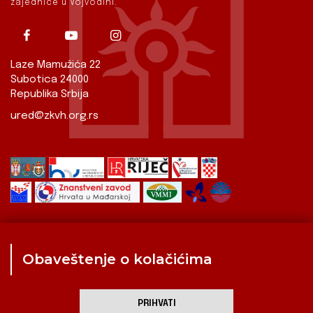
zajednice u Vojvodini.
Laze Mamužića 22
Subotica 24000
Republika Srbija
ured@zkvh.org.rs
Obaveštenje o kolačićima
Zavod
Aktualnosti
Izdavaštvo
Digitalizirana baština
Hrvati u Srbiji
Kulturna scena
Kulturna baština
PRIHVATI