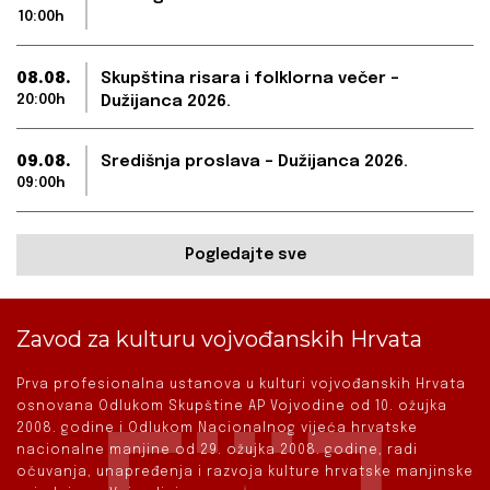
10:00h
08.08.
Skupština risara i folklorna večer –
20:00h
Dužijanca 2026.
09.08.
Središnja proslava – Dužijanca 2026.
09:00h
Pogledajte sve
Zavod za kulturu vojvođanskih Hrvata
Prva profesionalna ustanova u kulturi vojvođanskih Hrvata
osnovana Odlukom Skupštine AP Vojvodine od 10. ožujka
2008. godine i Odlukom Nacionalnog vijeća hrvatske
nacionalne manjine od 29. ožujka 2008. godine, radi
očuvanja, unapređenja i razvoja kulture hrvatske manjinske