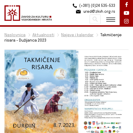
(+381) (0)24 535-533
ured@zkvh.org.rs
Pretraži
Naslovnica
Aktualnosti
Najave i kalendar
Takmičenje
risara - Dužijanca 2023