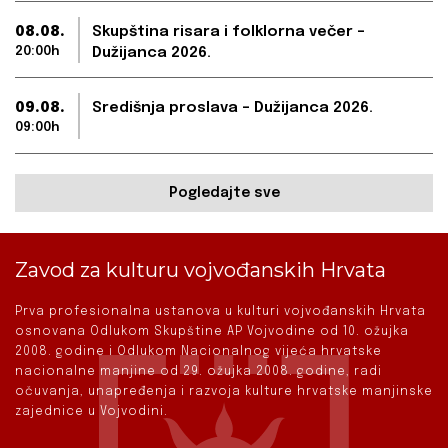
08.08.
Skupština risara i folklorna večer –
20:00h
Dužijanca 2026.
09.08.
Središnja proslava – Dužijanca 2026.
09:00h
Pogledajte sve
Zavod za kulturu vojvođanskih Hrvata
Prva profesionalna ustanova u kulturi vojvođanskih Hrvata
osnovana Odlukom Skupštine AP Vojvodine od 10. ožujka
2008. godine i Odlukom Nacionalnog vijeća hrvatske
nacionalne manjine od 29. ožujka 2008. godine, radi
očuvanja, unapređenja i razvoja kulture hrvatske manjinske
zajednice u Vojvodini.