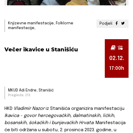
Knjizevne manifestacije, Folklorne
Podjeli:
manifestacije,
Večer ikavice u Stanišiću
02.12.
17:00h
MKUD Adi Endre, Stanišić
Pregleda: 213
HKD
Vladimir Nazor
iz Stanišića organizira manifestaciju
Ikavica – govor hercegovačkih, dalmatinskih, ličkih,
bosanskih, šokačkih i bunjevačkih Hrvata
. Manifestacija
će biti održana u subotu, 2. prosinca 2023. godine, u