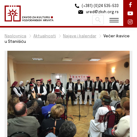
(+381) (0)24 535-533
ured@zkvh.org.rs
Pretraži
Naslovnica
Aktualnosti
Najave i kalendar
Večer ikavice
u Stanišiću