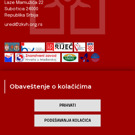
Laze Mamužića 22
Subotica 24000
Republika Srbija
ured@zkvh.org.rs
Obaveštenje o kolačićima
Zavod
Aktualnosti
Izdavaštvo
Digitalizirana baština
Hrvati u Srbiji
Kulturna scena
Kulturna baština
PRIHVATI
Zavod za kulturu vojvođanskih Hrvata
PODEŠAVANJA KOLAČIĆA
developed by