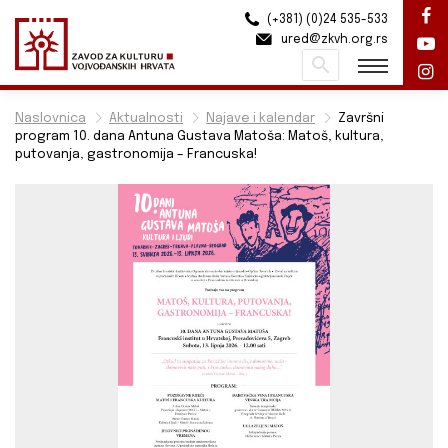
(+381) (0)24 535-533
ured@zkvh.org.rs
Pretraži
Naslovnica
Aktualnosti
Najave i kalendar
Završni
program 10. dana Antuna Gustava Matoša: Matoš, kultura,
putovanja, gastronomija – Francuska!