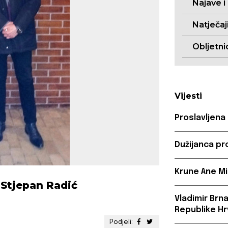
Najave i
Natječaj
Obljetni
Vijesti
Proslavljena
Dužijanca pr
Krune Ane Mi
Stjepan Radić
Vladimir Brn
Republike Hr
Podjeli: