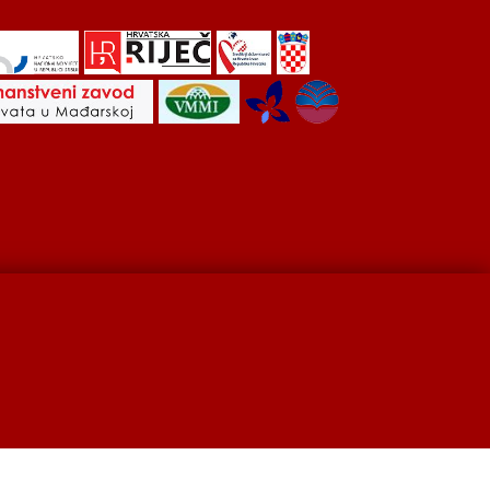
Hrvati u Srbiji
Kulturna scena
Kulturna baština
developed by