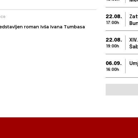
Međ
22.08.
Zat
eće
17:00h
Bun
edstavljen roman Ivša Ivana Tumbasa
22.08.
XIV
19:00h
Šab
06.09.
Umj
16:00h