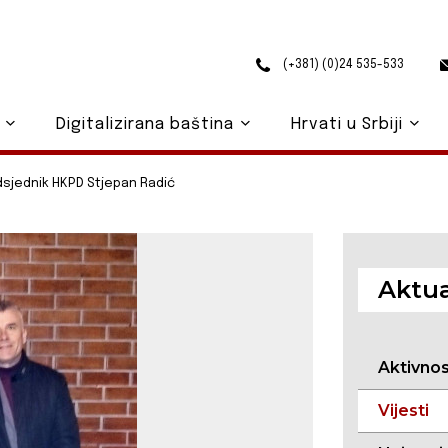
(+381) (0)24 535-533
o
Digitalizirana baština
Hrvati u Srbiji
dsjednik HKPD Stjepan Radić
Aktua
Aktivno
Vijesti