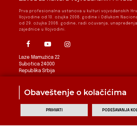
Prva profesionalna ustanova u kulturi vojvođanskih H
Vojvodine od 10. ožujka 2008. godine i Odlukom Nacio
od 29. ožujka 2008. godine, radi očuvanja, unapređenja
zajednice u Vojvodini.
Laze Mamužića 22
Subotica 24000
Republika Srbija
ured@zkvh.org.rs
Obaveštenje o kolačićima
PRIHVATI
PODEŠAVANJA KOL
Za
Zavod za kulturu vojvođanskih Hrvata