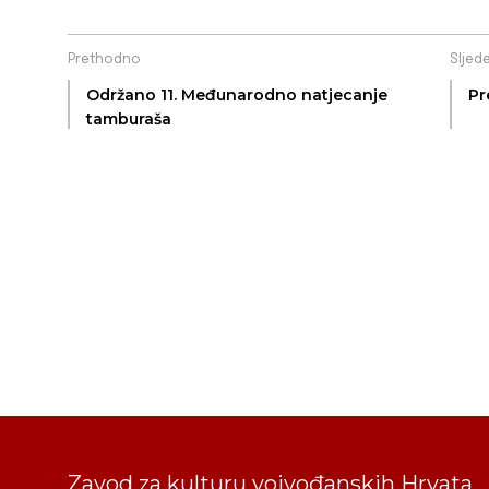
Prethodno
Sljed
Održano 11. Međunarodno natjecanje
Pr
tamburaša
Zavod za kulturu vojvođanskih Hrvata