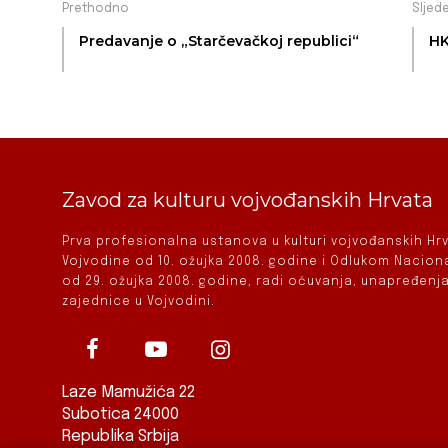
Prethodno
Sljed
Predavanje o „Starčevačkoj republici“
HK
Zavod za kulturu vojvođanskih Hrvata
Prva profesionalna ustanova u kulturi vojvođanskih H
Vojvodine od 10. ožujka 2008. godine i Odlukom Nacio
od 29. ožujka 2008. godine, radi očuvanja, unapređenja
zajednice u Vojvodini.
Laze Mamužića 22
Subotica 24000
Republika Srbija