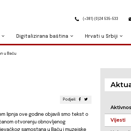
(+381) (0)24 535-533
o
Digitalizirana baština
Hrvati u Srbiji
an u Baču
Aktua
Podjeli:
Aktivno
em lipnja ove godine objavili smo tekst o
Vijesti
čanom otvorenju obnovljenog
jevačkog samostana u Baču i muzejske