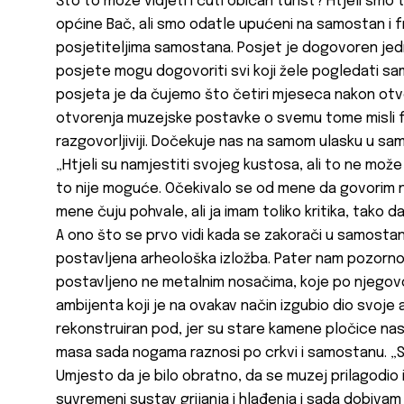
Što to može vidjeti i čuti običan turist? Htjeli smo t
općine Bač, ali smo odatle upućeni na samostan i fr
posjetiteljima samostana. Posjet je dogovoren jedn
posjete mogu dogovoriti svi koji žele pogledati sa
posjeta je da čujemo što četiri mjeseca nakon ot
otvorenja muzejske postavke o svemu tome misli 
razgovorljiviji. Dočekuje nas na samom ulasku u sa
„Htjeli su namjestiti svojeg kustosa, ali to ne može
to nije moguće. Očekivalo se od mene da govorim n
mene čuju pohvale, ali ja imam toliko kritika, tako d
A ono što se prvo vidi kada se zakorači u samostan
postavljena arheološka izložba. Pater nam pozorno
postavljeno ne metalnim nosačima, koje po njeg
ambijenta koji je na ovakav način izgubio dio svoje 
rekonstruiran pod, jer su stare kamene pločice na
masa sada nogama raznosi po crkvi i samostanu. „
Umjesto da je bilo obratno, da se muzej prilagodio 
suvremeni sustav grijanja i hlađenja i sada dobivam 