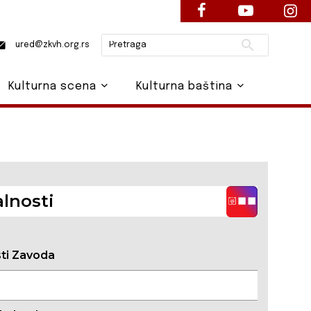
Pretraži
ured@zkvh.org.rs
Kulturna scena
Kulturna baština
lnosti
sti Zavoda