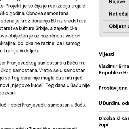
Najave i
ke. Projekt je to čija je realizacija trajala
liko godina. Obnova samostana
Natječaj
edena je kroz donaciju EU i iz sredstava
Obljetni
starstva kulture Srbije, a zajednička
dova obilježen je uz nazočnost visokih
okrajine, do lokalne razine, pa i samog
 fra Ilije Vrdoljaka.
Vijesti
ter Franjevačkog samostana u Baču fra
Vladimir Brn
evačkog samostana. Vratio se u samostan i
Republike Hr
 se tog dana nije mogla čuti niti riječ.
obnovi „njegove kuće“. Tog dana u Baču nije
Proslavljena
 pozvani.
U Đurđinu od
učili obići Franjevački samostan u Baču.
Izložba slik
župi