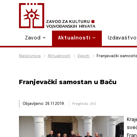
Zavod
Aktualnosti
Izdavaštv
Naslovnica
Aktualnosti
Vijesti
Franjevački samost
Franjevački samostan u Baču
Objavljeno: 26.11.2019.
Pregleda: 243
Kraj
sve
Fran