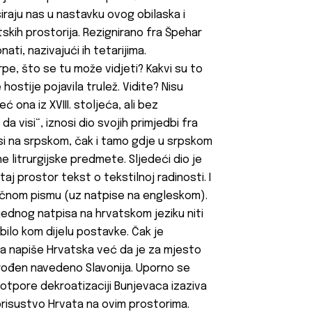
iraju nas u nastavku ovog obilaska i
kih prostorija. Rezignirano fra Špehar
ati, nazivajući ih tetarijima.
pe, što se tu može vidjeti? Kakvi su to
hostije pojavila trulež. Vidite? Nisu
 ona iz XVIII. stoljeća, ali bez
a visi“, iznosi dio svojih primjedbi fra
si na srpskom, čak i tamo gdje u srpskom
e litrurgijske predmete. Sljedeći dio je
j prostor tekst o tekstilnoj radinosti. I
iničnom pismu (uz natpise na engleskom).
 jednog natpisa na hrvatskom jeziku niti
bilo kom dijelu postavke. Čak je
a napiše Hrvatska već da je za mjesto
 rođen navedeno Slavonija. Uporno se
potpore dekroatizaciji Bunjevaca izaziva
prisustvo Hrvata na ovim prostorima.