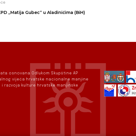
eće
PD „Matija Gubec“ u Aladinićima (BiH)
rvata osnovana Odlukom Skupštine AP
nalnog vijeća hrvatske nacionalne manjine
 i razvoja kulture hrvatske manjinske