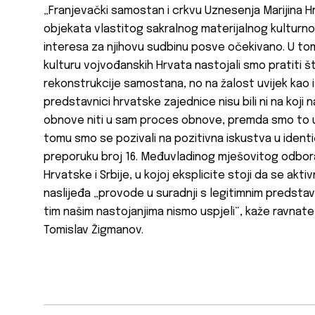
„Franjevački samostan i crkvu Uznesenja Marijina Hrv
objekata vlastitog sakralnog materijalnog kulturno
interesa za njihovu sudbinu posve očekivano. U to
kulturu vojvođanskih Hrvata nastojali smo pratiti š
rekonstrukcije samostana, no na žalost uvijek kao i
predstavnici hrvatske zajednice nisu bili ni na koji 
obnove niti u sam proces obnove, premda smo to u ne
tomu smo se pozivali na pozitivna iskustva u identi
preporuku broj 16. Međuvladinog mješovitog odbora
Hrvatske i Srbije, u kojoj eksplicite stoji da se akt
naslijeđa „provode u suradnji s legitimnim predstav
tim našim nastojanjima nismo uspjeli“, kaže ravnat
Tomislav Žigmanov.