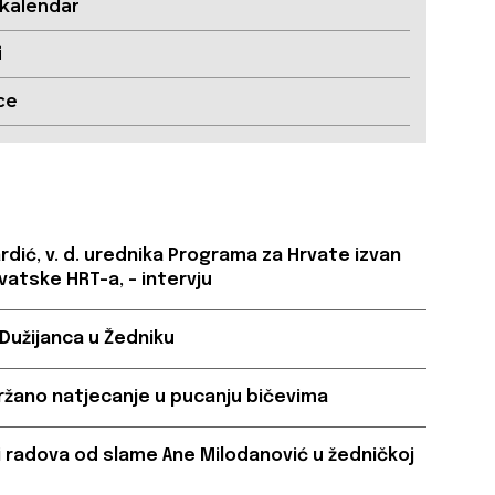
 kalendar
i
ce
ardić, v. d. urednika Programa za Hrvate izvan
vatske HRT-a, – intervju
 Dužijanca u Žedniku
ržano natjecanje u pucanju bičevima
a i radova od slame Ane Milodanović u žedničkoj