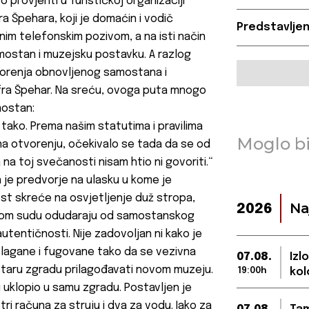
o provjeriti u Turističkoj organizaciji
a Špehara, koji je domaćin i vodič
Predstavljen
im telefonskim pozivom, a na isti način
mostan i muzejsku postavku. A razlog
vorenja obnovljenog samostana i
fra Špehar. Na sreću, ovoga puta mnogo
mostan:
 tako. Prema našim statutima i pravilima
Moglo bi
a otvorenju, očekivalo se tada da se od
a na toj svečanosti nisam htio ni govoriti.“
 je predvorje na ulasku u kome je
st skreće na osvjetljenje duž stropa,
Na
2026
ovom sudu odudaraju od samostanskog
autentičnosti. Nije zadovoljan ni kako je
slagane i fugovane tako da se vezivna
07.08.
Izl
Staru zgradu prilagođavati novom muzeju.
19:00h
kol
i uklopio u samu zgradu. Postavljen je
tri računa za struju i dva za vodu. Iako za