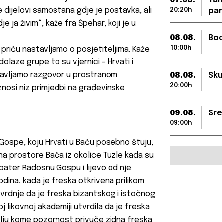
07.08.
Tam
e dijelovi samostana gdje je postavka, ali
20:20h
par
je ja živim“, kaže fra Špehar, koji je u
08.08.
Bod
10:00h
priču nastavljamo o posjetiteljima. Kaže
olaze grupe to su vjernici – Hrvati i
astavljamo razgovor u prostranom
08.08.
Sku
20:00h
nosi niz primjedbi na građevinske
09.08.
Sre
09:00h
ospe, koju Hrvati u Baču posebno štuju,
a na prostore Bača iz okolice Tuzle kada su
pater Radosnu Gospu i lijevo od nje
godina, kada je freska otkrivena prilikom
vrdnje da je freska bizantskog i istočnog
j likovnoj akademiji utvrdila da je freska
elju kome pozornost privuče zidna freska