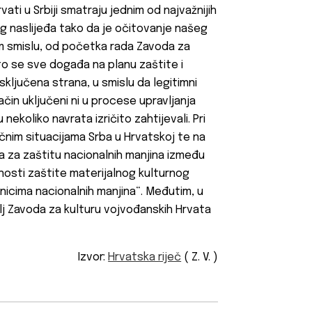
ati u Srbiji smatraju jednim od najvažnijih
g naslijeđa tako da je očitovanje našeg
m smislu, od početka rada Zavoda za
to se sve događa na planu zaštite i
sključena strana, u smislu da legitimni
način uključeni ni u procese upravljanja
koliko navrata izričito zahtijevali. Pri
čnim situacijama Srba u Hrvatskoj te na
 za zaštitu nacionalnih manjina između
ivnosti zaštite materijalnog kulturnog
nicima nacionalnih manjina“. Međutim, u
elj Zavoda za kulturu vojvođanskih Hrvata
Izvor:
Hrvatska riječ
( Z. V. )