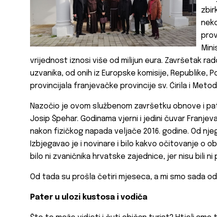
zbir
neko
prov
Mini
vrijednost iznosi više od milijun eura. Završetak ra
uzvanika, od onih iz Europske komisije, Republike, P
provincijala franjevačke provincije sv. Ćirila i Metoda
Nazočio je ovom službenom završetku obnove i pa
Josip Špehar. Godinama vjerni i jedini čuvar Franj
nakon fizičkog napada veljače 2016. godine. Od njega
Izbjegavao je i novinare i bilo kakvo očitovanje o 
bilo ni zvaničnika hrvatske zajednice, jer nisu bili ni
Od tada su prošla četiri mjeseca, a mi smo sada odl
Pater u ulozi kustosa i vodiča