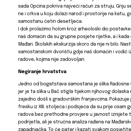
sada Općina pokriva najveći račun za struju. Griju s
ne i crkva u koju dolazi narod i prostorije na katu, gd
samostanu četiri desetljeća.
I dok prolazimo holom kroz arheološki dio postavke 
naš domaćin da su grupne posjete rijetke, a i kada d
Mađari. Školskih ekskurzija skoro da nije ni bilo. N
samostanskom dvorištu gdje naš domaćin i vodič iz
radove, kojima nije zadovoljan.
Negiranje hrvatstva
Jedno od bogatstava samostana je slika Radosne G
jer je ta slika u Bač stigla tijekom njihovog dolask
zajedno došli s gradovrškim franjevcima. Pokazuje 
fresku iz XIII. stoljeća i podsjeća da su prije osam 
radova bez prethodne provjere u javnost iznijete t
podrijetla, ali je stručna analiza rađena na Mađarsko
zapadnjačka. To će pater i kazati svakom posjetit