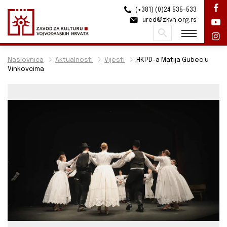
(+381) (0)24 535-533
ured@zkvh.org.rs
Pretraži
Naslovnica
Aktualnosti
Vijesti
HKPD-a Matija Gubec u
Vinkovcima