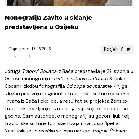
Monografija Zavito u sićanje
predstavljena u Osijeku
Objavljeno: 13.06.2026.
Podjeli:
Pregleda: 94
Udruga
Tragovi Šokaca
iz Bača predstavila je 29. svibnja u
Osijeku monografiju
Zavito u sićanje autorice
Stanke
Čoban i izložbu fotografija
Od copa do marame
. Knjiga i
izložba prikazuju segmente tradicijske kulture šokačkih
Hrvata iz Bača i okolice, a rezultat su projekta Žensko-
tradicijsko češljanje i izrada oglavlja koji je trajao deset
godina. Osim autorice, o monografiji su govorili ljubitelj
tradicijske kulture Tomislav Livaja i fra Josip Špehar.
Nastupila je i pjevačka skupina udruge
Tragovi Šokaca.