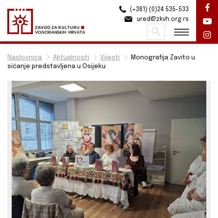
(+381) (0)24 535-533
ured@zkvh.org.rs
Pretraži
Naslovnica
Aktualnosti
Vijesti
Monografija Zavito u
sićanje predstavljena u Osijeku