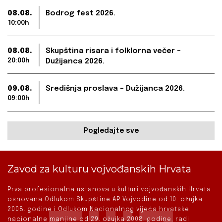
08.08.
Bodrog fest 2026.
10:00h
08.08.
Skupština risara i folklorna večer –
20:00h
Dužijanca 2026.
09.08.
Središnja proslava – Dužijanca 2026.
09:00h
Pogledajte sve
Zavod za kulturu vojvođanskih Hrvata
Prva profesionalna ustanova u kulturi vojvođanskih Hrvata
osnovana Odlukom Skupštine AP Vojvodine od 10. ožujka
2008. godine i Odlukom Nacionalnog vijeća hrvatske
nacionalne manjine od 29. ožujka 2008. godine, radi