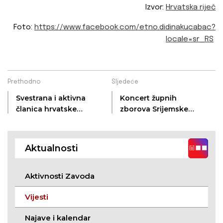
Izvor:
Hrvatska riječ
Foto:
https://www.facebook.com/etno.didinakucabac?
locale=sr_RS
Prethodno
Sljedeće
Svestrana i aktivna
Koncert župnih
članica hrvatske
zborova Srijemske
zajednice - Dunja
biskupije na Tekijama
Šimić, intervju
Aktualnosti
Aktivnosti Zavoda
Vijesti
Najave i kalendar