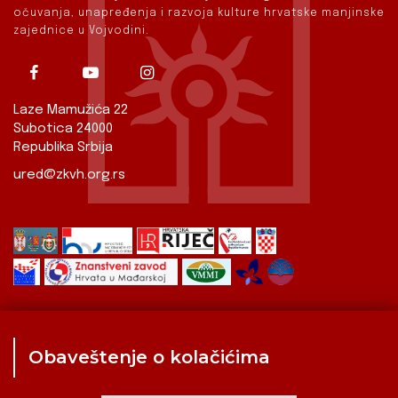
očuvanja, unapređenja i razvoja kulture hrvatske manjinske
zajednice u Vojvodini.
Laze Mamužića 22
Subotica 24000
Republika Srbija
ured@zkvh.org.rs
Obaveštenje o kolačićima
Zavod
Aktualnosti
Izdavaštvo
Digitalizirana baština