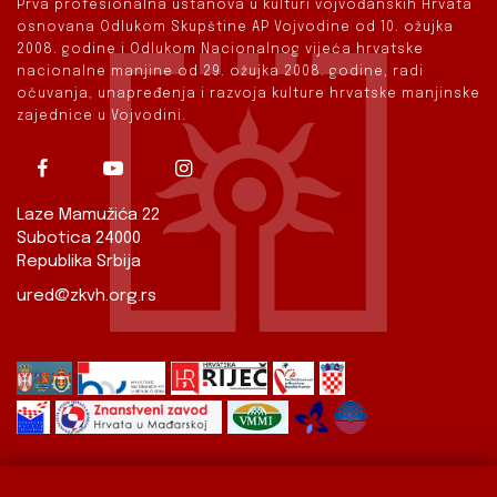
Prva profesionalna ustanova u kulturi vojvođanskih Hrvata
osnovana Odlukom Skupštine AP Vojvodine od 10. ožujka
2008. godine i Odlukom Nacionalnog vijeća hrvatske
nacionalne manjine od 29. ožujka 2008. godine, radi
očuvanja, unapređenja i razvoja kulture hrvatske manjinske
zajednice u Vojvodini.
Laze Mamužića 22
Subotica 24000
Republika Srbija
ured@zkvh.org.rs