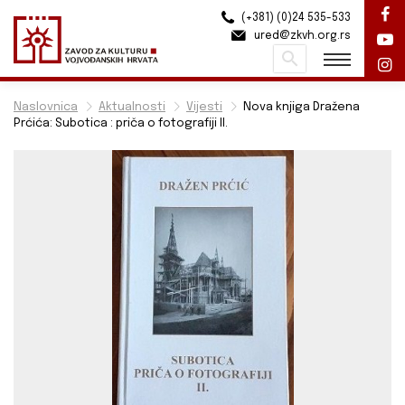
(+381) (0)24 535-533
ured@zkvh.org.rs
Pretraži
Naslovnica
Aktualnosti
Vijesti
Nova knjiga Dražena
Prćića: Subotica : priča o fotografiji II.