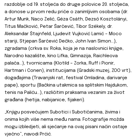
razdoblje od 19. stoljeća do druge polovice 20. stoljeća,
a donose u prvom redu priče o zanimljivim osobama (dr.
Artur Munk, Naco Zelić, Géza Csáth, Dezső Kosztolányi,
Titus Mačković, Petar Šarčević, Tibor Székely, dr.
Aleksandar Štajnfeld, Ljudevit Vujković Lamić – Moco
stariji, Stjepan Šarčević Dečko, John Ivan Simon...),
zgradama (crkva sv. Roka, koja je na naslovnici knjige,
Narodno kazalište, kino Lifka, Gimnazija, Raichleova
palača...), tvornicama (Klotild – Zorka, Ruff i Pionir,
Hartman i Conen), institucijama (Gradski muzej, ZOO vrt),
događajima (Travanjski rat, festival Omladina, darivanje
pape), sportu (Bačkina utakmica sa splitskim Hajdukom,
tenis na Paliću...), različitim praksama vezanim za život
građana (hetija, nabijanice, fijakeri).
„Knjigu posvećujem Subotici i Subotičanima, živima i
onima kojih više nema među nama. Fotografije možda
mogu izbledjeti, ali sjećanje na ovaj pisani način ostaje
vječno”, navodi Prćić.