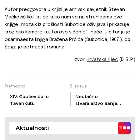
Autor predgovora u knjizi je arhivski savjetnik Stevan
Mačković koji ističe kako nam se na stranicama ove
knjige „mozaik iz prošlosti Subotice oživljava i prikazuje
kroz oko kamere i autorovo viđenje”. Inače, u pitanju je
osamnaesta knjiga Dražena Prćića (Subotica, 1967.), od
čega je petnaest romana.
Izvor:
Hrvatska riječ
(D. B. P.)
Prethodno
Sljedeće
XIV. Gupčev bal u
Neobično
Tavankutu
stvaralaštvo Sanje
Ribić Milivojević iz
Laćarka: zrcala kao
izraz umjetnosti
Aktualnosti