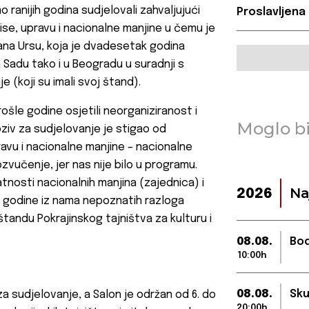
 ranijih godina sudjelovali zahvaljujući
Proslavljena
ise, upravu i nacionalne manjine u čemu je
leana Ursu, koja je dvadesetak godina
 Sadu tako i u Beogradu u suradnji s
e (koji su imali svoj štand).
ošle godine osjetili neorganiziranost i
Moglo bi
oziv za sudjelovanje je stigao od
avu i nacionalne manjine – nacionalne
ozvučenje, jer nas nije bilo u programu.
tnosti nacionalnih manjina (zajednica) i
Na
2026
 godine iz nama nepoznatih razloga
tandu Pokrajinskog tajništva za kulturu i
08.08.
Bod
10:00h
08.08.
Sku
za sudjelovanje, a Salon je održan od 6. do
20:00h