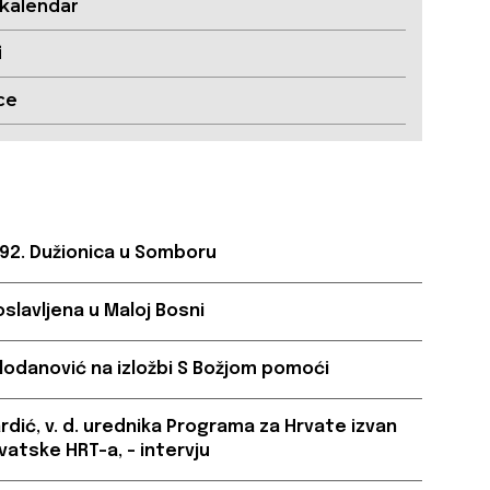
 kalendar
i
ce
 92. Dužionica u Somboru
oslavljena u Maloj Bosni
lodanović na izložbi S Božjom pomoći
ardić, v. d. urednika Programa za Hrvate izvan
vatske HRT-a, – intervju