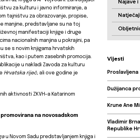
Najave i
štvu za kulturu i javno informiranje, a
Natječaj
kom tajništvu za obrazovanje, propise,
ne manjine, predstavljane su na toj
Obljetni
ževnoj manifestaciji knjige i druge
icima nacionalnih manjina u pokrajini, pa
su se s novim knjigama hrvatskih
ništva, kao i putem zasebnih promocija.
Vijesti
blikacije u nakladi Zavoda za kulturu
Proslavljena
ve
Hrvatska riječ
, ali ove godine je
Dužijanca pr
nih aktivnosti ZKVH-a Katarinom
Krune Ane Mi
no promovirana na novosadskom
Vladimir Brn
Republike Hr
iga
u Novom Sadu predstavljanjem knjiga i