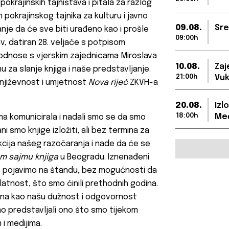
okrajinskih tajništava i pitala za razlog
pokrajinskog tajnika za kulturu i javno
09.08.
Sre
e da će sve biti urađeno kao i prošle
09:00h
iv, datiran 28. veljače s potpisom
 i odnose s vjerskim zajednicama Miroslava
10.08.
Zaj
u za slanje knjiga i naše predstavljanje.
21:00h
Vuk
 književnost i umjetnost
Nova riječ
ZKVH-a
20.08.
Izl
18:00h
Međ
a komunicirala i nadali smo se da smo
i smo knjige izložiti, ali bez termina za
eakcija našeg razočaranja i nade da će se
 sajmu knjiga
u Beogradu. Iznenađeni
 pojavimo na štandu, bez mogućnosti da
latnost, što smo činili prethodnih godina.
dina kao našu dužnost i odgovornost
o predstavljali ono što smo tijekom
 i medijima.