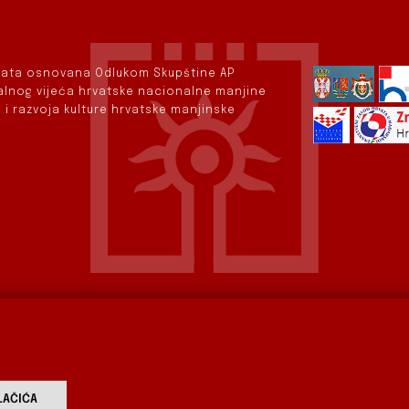
rvata osnovana Odlukom Skupštine AP
nalnog vijeća hrvatske nacionalne manjine
 i razvoja kulture hrvatske manjinske
vod
Aktualnosti
Izdavaštvo
Digitalizirana baština
AČIĆA