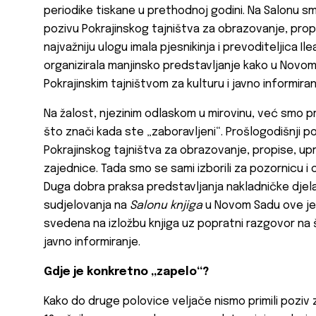
periodike tiskane u prethodnoj godini. Na Salonu smo
pozivu Pokrajinskog tajništva za obrazovanje, prop
najvažniju ulogu imala pjesnikinja i prevoditeljica I
organizirala manjinsko predstavljanje kako u Novom
Pokrajinskim tajništvom za kulturu i javno informiranj
Na žalost, njezinim odlaskom u mirovinu, već smo pr
što znači kada ste „zaboravljeni“. Prošlogodišnji p
Pokrajinskog tajništva za obrazovanje, propise, upr
zajednice. Tada smo se sami izborili za pozornicu i 
Duga dobra praksa predstavljanja nakladničke djela
sudjelovanja na
Salonu knjiga
u Novom Sadu ove je
svedena na izložbu knjiga uz popratni razgovor na š
javno informiranje.
Gdje je konkretno „zapelo“?
Kako do druge polovice veljače nismo primili poziv 