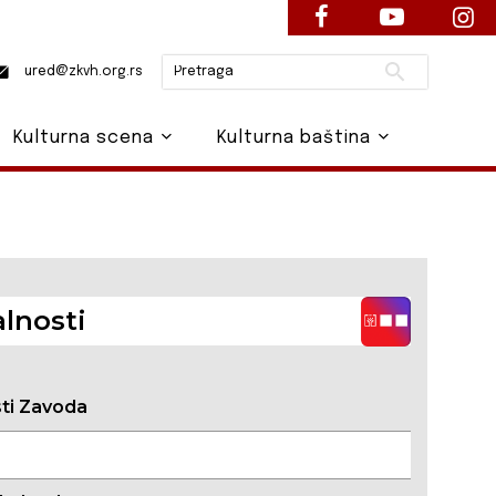
Pretraži
ured@zkvh.org.rs
Kulturna scena
Kulturna baština
lnosti
sti Zavoda