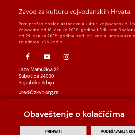
Zavod za kulturu vojvođanskih Hrvata
Prva profesionalna ustanova u kulturi vojvođanskih H
Vojvodine od 10. ožujka 2008. godine i Odlukom Nacio
od 29. ožujka 2008. godine, radi očuvanja, unapređenja
zajednice u Vojvodini.
Laze Mamužića 22
Subotica 24000
Republika Srbija
ured@zkvh.org.rs
Obaveštenje o kolačićima
Za
PRIHVATI
PODEŠAVANJA KOL