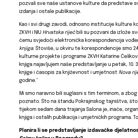
pozvali sve naše ustanove kulture da predstave sv
izdanja i ostale publikacije.
Kao i svi drugi zavodi, odnosno institucije kulture k
ZKVH i NIU
Hrvatska riječ
bili su pozvani da izlože s
čemu svjedoči elektronička korespondencija vođe
knjiga
. Štoviše, u okviru te korespondencije smo 2
kulturne projekte i programe ZKVH Katarine Čelikovi
knjiga najavljujem naše predstavljanje u petak, 10. 3
knjige i časopis za književnost i umjetnost
Nova rij
godine.“
Mi smo naravno bili suglasni s tim terminom, a zbog 
poznato. Što na štandu Pokrajinskog tajništva, što na
tijekom sedam dana trajanja Salona je, inače, orga
knjiga i ostalih publikacija i umjetničkih programa.
Planira li se predstavljanje izdavačke djelatno