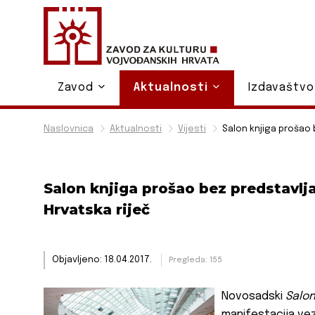
Zavod
Aktualnosti
Izdavaštv
Naslovnica
Aktualnosti
Vijesti
Salon knjiga prošao b
Salon knjiga prošao bez predstavlja
Hrvatska riječ
Objavljeno: 18.04.2017.
Pregleda: 155
Novosadski
Salon
manifestacija veza