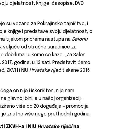
oju djelatnost, knjige, časopise, DVD
oje su vezane za Pokrajinsko tajništvo, i
voje knjige i predstave svoju djelatnost, o
na tijekom priprema nastupa na
Salonu
4. veljače od stručne suradnice za
ć dobili mail u kome se kaže: „Za Salon
. 2017. godine, u 13 sati. Predstavit ćemo
eč
, ZKVH i NIU
Hrvatska riječ
tiskane 2016.
čega on nije i iskorišten, nije nam
 glavnoj bini, a u našoj organizaciji,
nizirano više od 20 događaja – promocija
 To je znatno više nego prethodnih godina.
sti ZKVH-a i NIU
Hrvatske riječi
na