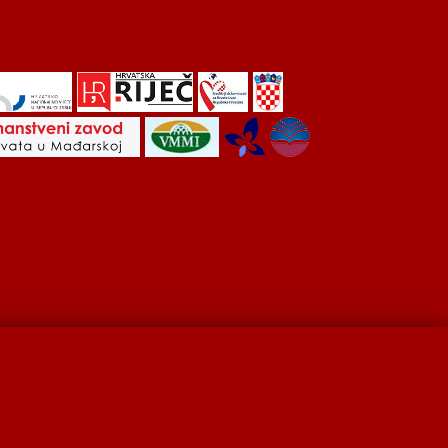
Hrvati u Srbiji
Kulturna scena
Kulturna baština