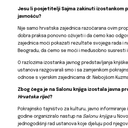
Jesu li posjetitelji Sajma zakinuti izostankom 
javnošću?
Nije samo hrvatska zajednica razočarana ovim propu
dobra praksa ponovno oživjeti i da ćemo kao odgovor
zajednica moći pokazati rezultate svojega rada i n
Beogradu, da ćemo se moći i međusobno susresti i p
O razlozima izostanka javnog predstavljanja knjiške
ustanova razgovarali smo i sa zamjenikom pokrajinsk
odnose s vjerskim zajednicama dr. Nebojšom Kuzm
Zbog čega je na Salonu knjiga izostala javna pr
Hrvatska riječ
?
Pokrajinsko tajništvo za kulturu, javno informiranje
godine organiziralo nastup na
Salonu knjiga
u Novo
jednogodišnji rad ustanova koje djeluju pod njego