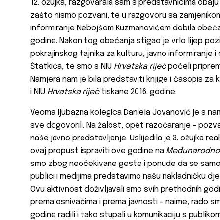
12. ožujka, razgovarala sam s predstavnicima obaju p
zašto nismo pozvani, te u razgovoru sa zamjenikom 
informiranje Nebojšom Kuzmanovićem dobila obećanj
godine. Nakon tog obećanja stigao je vrlo lijep poz
pokrajinskog tajnika za kulturu, javno informiranje
Štatkića, te smo s NIU
Hrvatska riječ
počeli priprem
Namjera nam je bila predstaviti knjige i časopis za
i NIU
Hrvatska riječ
tiskane 2016. godine.
Veoma ljubazna kolegica Daniela Jovanović je s nam
sve dogovorili. Na žalost, opet razočaranje – pozvan
naše javno predstavljanje. Uslijedila je 3. ožujka r
ovaj propust ispraviti ove godine na
Međunarodnom
smo zbog neočekivane geste i ponude da se samo
publici i medijima predstavimo našu nakladničku dje
Ovu aktivnost doživljavali smo svih prethodnih go
prema osnivačima i prema javnosti – naime, rado sm
godine radili i tako stupali u komunikaciju s publikom