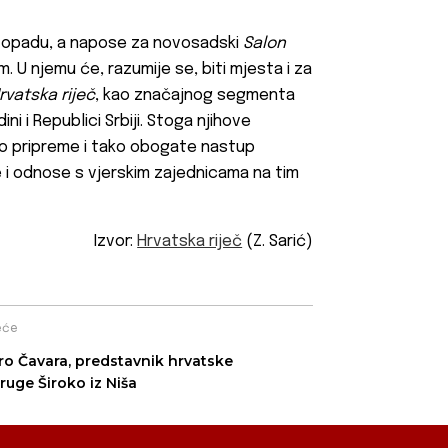
istopadu, a napose za novosadski
Salon
. U njemu će, razumije se, biti mjesta i za
rvatska riječ
, kao značajnog segmenta
ni i Republici Srbiji. Stoga njihove
o pripreme i tako obogate nastup
je i odnose s vjerskim zajednicama na tim
Izvor:
Hrvatska riječ
(Z. Sarić)
eće
ro Čavara, predstavnik hrvatske
ruge Široko iz Niša