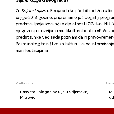
Sajmu knjiga
u Beogradu?
Za
Sajam knjiga
u Beogradu koji će biti održan u l
knjiga
2018. godine, pripremamo još bogatiji program
predstavljanje izdavačke djelatnosti ZKVH-a i NIU
H
njegovanja i razvijanja multikulturalnosti u AP Vojvodi
predstavnike već sada pozivam da ih pravovremen
Pokrajinskog tajništva za kulturu, javno informiran
manifestacijama.
Prethodno
Sljed
Posveta i blagoslov ulja u Srijemskoj
Mi
Mitrovici
ud