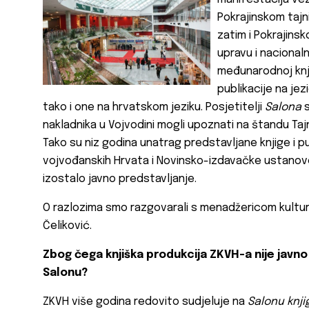
Pokrajinskom tajni
zatim i Pokrajins
upravu i nacional
međunarodnoj knji
publikacije na jez
tako i one na hrvatskom jeziku. Posjetitelji
Salona
nakladnika u Vojvodini mogli upoznati na štandu Taj
Tako su niz godina unatrag predstavljane knjige i pu
vojvođanskih Hrvata i Novinsko-izdavačke ustano
izostalo javno predstavljanje.
O razlozima smo razgovarali s menadžericom kultur
Čeliković.
Zbog čega knjiška produkcija ZKVH-a nije jav
Salonu?
ZKVH više godina redovito sudjeluje na
Salonu knj