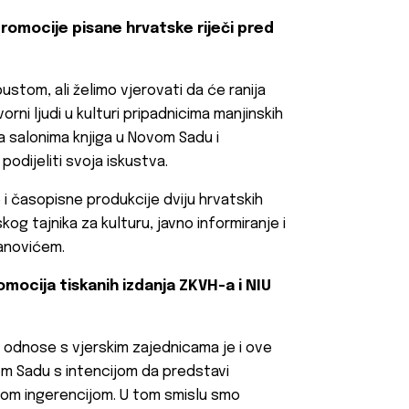
promocije pisane hrvatske riječi pred
stom, ali želimo vjerovati da će ranija
ni ljudi u kulturi pripadnicima manjinskih
a salonima knjiga u Novom Sadu i
odijeliti svoja iskustva.
 i časopisne produkcije dviju hrvatskih
og tajnika za kulturu, javno informiranje i
anovićem.
omocija tiskanih izdanja ZKVH-a i NIU
 i odnose s vjerskim zajednicama je i ove
m Sadu s intencijom da predstavi
vom ingerencijom. U tom smislu smo