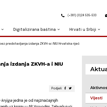
(+381) (0)24 535-533
o
Digitalizirana baština
Hrvati u Srbiji
ez predstavljanja izdanja ZKVH-a i NIU Hrvatska riječ
nja izdanja ZKVH-a i NIU
Aktua
Aktivno
Podjeli:
Vijesti
 knjiga
jedna je od najznačajnijih
nih uz knjigu u AP Vojvodini. Zahvaljujući