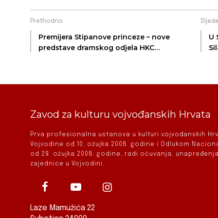
Prethodno
Sljed
Premijera Stipanove princeze – nove
U 
predstave dramskog odjela HKC
Si
Bunjevačko kolo
Zavod za kulturu vojvođanskih Hrvata
Prva profesionalna ustanova u kulturi vojvođanskih H
Vojvodine od 10. ožujka 2008. godine i Odlukom Nacio
od 29. ožujka 2008. godine, radi očuvanja, unapređenja
zajednice u Vojvodini.
Laze Mamužića 22