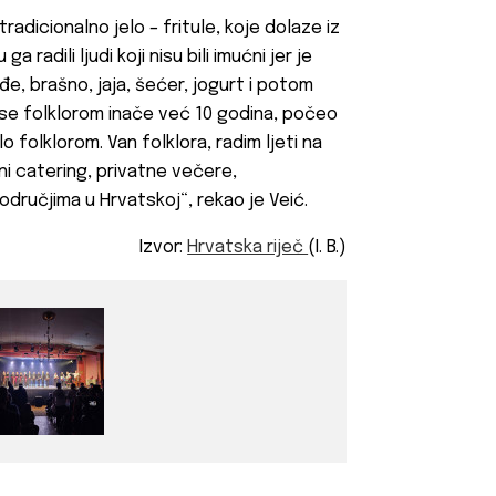
radicionalno jelo – fritule, koje dolaze iz
radili ljudi koji nisu bili imućni jer je
e, brašno, jaja, šećer, jogurt i potom
m se folklorom inače već 10 godina, počeo
o folklorom. Van folklora, radim ljeti na
ni catering, privatne večere,
odručjima u Hrvatskoj“, rekao je Veić.
Izvor:
Hrvatska riječ
(I. B.)