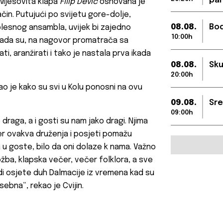
par
 Mješovita klapa
Filip Dević
osnovana je
in. Putujući po svijetu gore-dolje,
08.08.
Bod
 plesnog ansambla, uvijek bi zajedno
10:00h
 Tada su, na nagovor promatrača sa
i, aranžirati i tako je nastala prva ikada
08.08.
Sku
20:00h
ao je kako su svi u Kolu ponosni na ovu
09.08.
Sre
09:00h
draga, a i gosti su nam jako dragi. Njima
jer ovakva druženja i posjeti pomažu
 u goste, bilo da oni dolaze k nama. Važno
žba, klapska večer, večer folklora, a sve
udi osjete duh Dalmacije iz vremena kad su
sebna“, rekao je Cvijin.