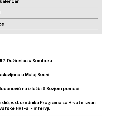
 kalendar
i
ce
 92. Dužionica u Somboru
oslavljena u Maloj Bosni
lodanović na izložbi S Božjom pomoći
ardić, v. d. urednika Programa za Hrvate izvan
vatske HRT-a, – intervju