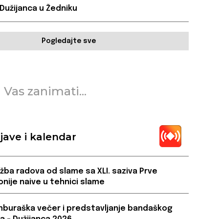
 Dužijanca u Žedniku
Pogledajte sve
 Vas zanimati...
jave i kalendar
ožba radova od slame sa XLI. saziva Prve
onije naive u tehnici slame
buraška večer i predstavljanje bandaškog