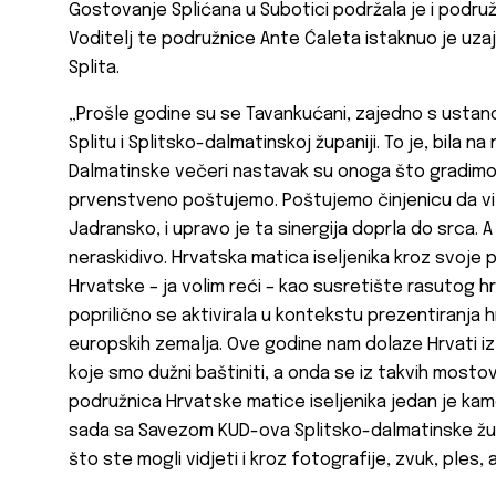
Gostovanje Splićana u Subotici podržala je i podruž
Voditelj te podružnice Ante Ćaleta istaknuo je uza
Splita.
„Prošle godine su se Tavankućani, zajedno s ustano
Splitu i Splitsko-dalmatinskoj županiji. To je, bila na
Dalmatinske večeri nastavak su onoga što gradimo
prvenstveno poštujemo. Poštujemo činjenicu da vi
Jadransko, i upravo je ta sinergija doprla do srca.
neraskidivo. Hrvatska matica iseljenika kroz svoje
Hrvatske – ja volim reći – kao susretište rasutog h
poprilično se aktivirala u kontekstu prezentiranja 
europskih zemalja. Ove godine nam dolaze Hrvati iz R
koje smo dužni baštiniti, a onda se iz takvih mosto
podružnica Hrvatske matice iseljenika jedan je ka
sada sa Savezom KUD-ova Splitsko-dalmatinske žup
što ste mogli vidjeti i kroz fotografije, zvuk, ples, 