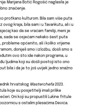
je Marijana Botić Rogošić naglasila je
ebno značenje.
ako protkano kulturom. Bila sam više puta
 ovog kraja, bila sam i u Tavankutu, ali i u
ećaj kao da se vraćam familiji, meni je
ila, sada se osjećam nekako šest puta
 probleme općenito, ali i koliko vrijeme
amom, donijeli smo i izložbu, došli smo s
eđutim ovo što ide nakon programa, u
 ljudima koji su došli postoji isto ono
put bila i da je to još uvijek jedno snažno
jednik hrvatskog
Masterchefa
2023.
la koje su posjetitelji imali prilike
ri. Oni koji su propustili Lukine fritule
 pozornicu s ostalim plesačima Devića.