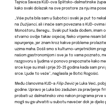
Tajnica Saveza KUD-ova Splitsko-dalmatinske župani
kako svaki dolazak na ove prostore za nju ima pos
„Više puta bila sam u Subotici i svaki je put to nek
na
Dužijanci
, ali i inače sam povezana s KUD-ovima iz
Monoštoru, Beregu… Svaki put kada dođem, imam osj
stvarno ovdje takav osjećaj. Neko vrijeme nisam b
ispunjenije, jer znam kroz kakve probleme prolazite,
uzima maha. Došli smo s kulturno-umjetničkim progr
našom gastronomijom i sve je to vama poznato, m
razgovoru s ljudima vi ponovo prepoznate kako među
srce koje su imali i prije 20-25 godina kada sam prvi 
srce. Ljude to veže“, naglasila je Botić Rogošić.
Među članovima KUD-a
Filip Dević
je Luka Veić, pob
godine. Upravo je Luka bio zadužen za pravljenje fritu
probati uz dalmatinsko vino nakon programa prve veče
mogli su ga uhvatiti u subotu navečer dok je djelio