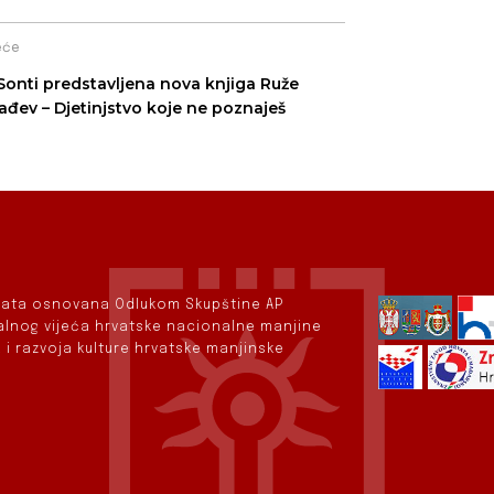
eće
Sonti predstavljena nova knjiga Ruže
lađev – Djetinjstvo koje ne poznaješ
rvata osnovana Odlukom Skupštine AP
nalnog vijeća hrvatske nacionalne manjine
 i razvoja kulture hrvatske manjinske