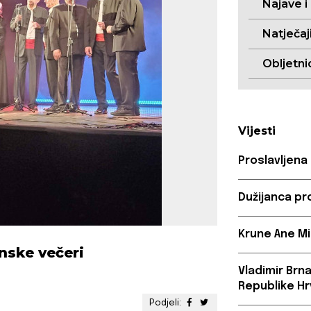
Najave i
Natječaj
Obljetni
Vijesti
Proslavljena
Dužijanca pr
Krune Ane Mi
nske večeri
Vladimir Brn
Republike Hr
Podjeli: