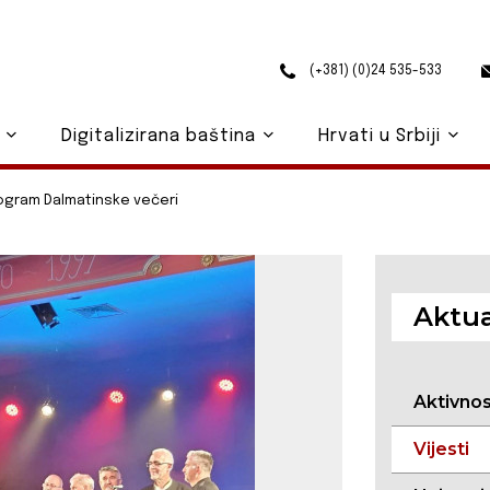
(+381) (0)24 535-533
o
Digitalizirana baština
Hrvati u Srbiji
rogram Dalmatinske večeri
Aktua
Aktivno
Vijesti