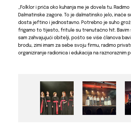
„Folklor i priča oko kuhanja me je dovela tu. Radimo t
Dalmatinske zagore. To je dalmatinsko jelo, inače su ga 
dosta jeftino i jednostavno. Potrebno je suho grožđ
frigamo to tijesto, fritule su trenutačno hit. Bavi
sam zahvajujući obitelji, pošto se više članova bavil
brodu, zimi imam za sebe svoju firmu, radimo privat
organiziranje radionica i edukacija na raznoraznim p