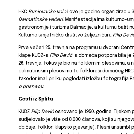
HKC
Bunjevačko kolo
i ove je godine organizirao u
Dalmatinske večeri
. Manifestacija ima kulturno-um
gastronomije i turizma Dalmacije, a kulturnu baštin
Kulturno umjetničko društvo željezničara
Filip Devi
Prve večeri 25. travnja na programu u dvorani Centr
klape KUDŽ-a
Filip Dević
, a domaća potpora bila je
26. travnja, fokus je bio na folklornim plesovima, a 
dalmatinskim plesovima te folkloraši domaćeg HK
također imali priliku pogledati izložbu fotografija
o prisnacu
.
Gosti iz Splita
KUDŽ
Filip Dević
osnovano je 1950. godine. Tijekom 
sudjelovalo je više od 8.000 članova, koji su njego
običaje, folklor, klapsko pjevanje). Plesni ansambl 