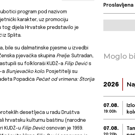
Proslavljena
 Subotici program pod nazivom
jetnički karakter, uz promociju
u tog dijela Hrvatske predstavilo je
ć
iz Splita.
a, bile su dalmatinske pjesme u izvedbi
Moglo bi
 Ženska pjevačka skupina
Prelje
. Sutradan,
nastupili su folkloraši KUDŽ-a
Filip Dević
s
C-a
Bunjevačko kolo
. Posjetitelji su
 Radeta Popadića
Pečat od vrimena: Štorija
Na
2026
07.08.
Izl
19:00h
kol
proteklih desetljeća u radu Društva
vali hrvatsku kulturnu baštinu (narodne
pri KUDŽ-u
Filip Dević
osnovan je 1959.
07.08.
Tam
20:20h