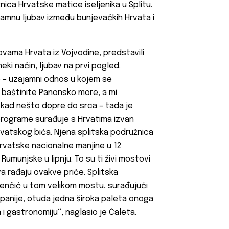
nica Hrvatske matice iseljenika u Splitu.
jamnu ljubav između bunjevačkih Hrvata i
vama Hrvata iz Vojvodine, predstavili
 neki način, ljubav na prvi pogled.
 – uzajamni odnos u kojem se
 baštinite Panonsko more, a mi
 A kad nešto dopre do srca – tada je
 programe surađuje s Hrvatima izvan
rvatskog bića. Njena splitska podružnica
hrvatske nacionalne manjine u 12
umunjske u lipnju. To su ti živi mostovi
va rađaju ovakve priče. Splitska
menčić u tom velikom mostu, surađujući
anije, otuda jedna široka paleta onoga
a i gastronomiju“, naglasio je Ćaleta.