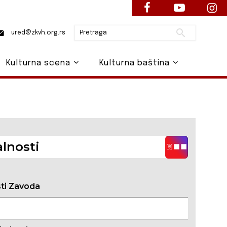
Pretraži
ured@zkvh.org.rs
Kulturna scena
Kulturna baština
lnosti
sti Zavoda