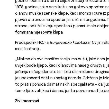
godine i odmah u startu bilježi značajne rezultate.
1978. godine, kako sami kažu, na gotovo spontan nač
članovi muške i ženske klape, kao i momci i cure iz
pjevali u trenucima opuštanja i sličnim prigodama.
strane, odlučili svoju spontanu pjesmu malo dotjerat
formirana mješovita klapa.
Predsjednik HKC-a
Bunjevačko kolo
Lazar Cvijin rek
manifestaciju.
„Mislimo da ova manifestacija ima dušu, jako nam je 
uvijek bude lijepo, kao i članovima našeg društva, 
jačanju našeg identiteta – bilo da mi idemo drugima
je upoznavati baštinu našeg naroda. Održana je izlo
to prati i ponuda dalmatinskih specijaliteta – da lj
tamo ljetovali, kao i danas, jer ta povezanost je po
Živi mostovi