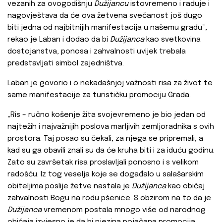
vezanih za ovogodišnju
Dužijancu
istovremeno i raduje i
nagovještava da će ova žetvena svečanost još dugo
biti jedna od najbitnijih manifestacija u našemu gradu“,
rekao je Laban i dodao da bi
Dužijanca
kao svetkovina
dostojanstva, ponosa i zahvalnosti uvijek trebala
predstavljati simbol zajedništva.
Laban je govorio i o nekadašnjoj važnosti risa za život te
same manifestacije za turističku promociju Grada.
„Ris – ručno košenje žita svojevremeno je bio jedan od
najtežih i najvažnijih poslova marljivih zemljoradnika s ovih
prostora. Taj posao su čekali, za njega se pripremali, a
kad su ga obavili znali su da će kruha biti i za iduću godinu.
Zato su završetak risa proslavljali ponosno i s velikom
radošću. Iz tog veselja koje se događalo u salašarskim
obiteljima poslije žetve nastala je
Dužijanca
kao običaj
zahvalnosti Bogu na rodu pšenice. S obzirom na to da je
Dužijanca
vremenom postala mnogo više od narodnog