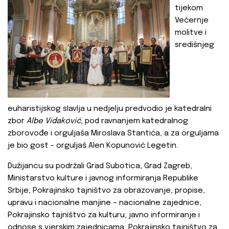
tijekom
Večernje
molitve i
središnjeg
euharistijskog slavlja u nedjelju predvodio je katedralni
zbor
Albe Vidaković
, pod ravnanjem katedralnog
zborovođe i orguljaša Miroslava Stantića, a za orguljama
je bio gost - orguljaš Alen Kopunović Legetin.
Dužijancu su podržali Grad Subotica, Grad Zagreb,
Ministarstvo kulture i javnog informiranja Republike
Srbije, Pokrajinsko tajništvo za obrazovanje, propise,
upravu i nacionalne manjine – nacionalne zajednice,
Pokrajinsko tajništvo za kulturu, javno informiranje i
odnose s vjerskim zajednicama, Pokrajinsko tajništvo za