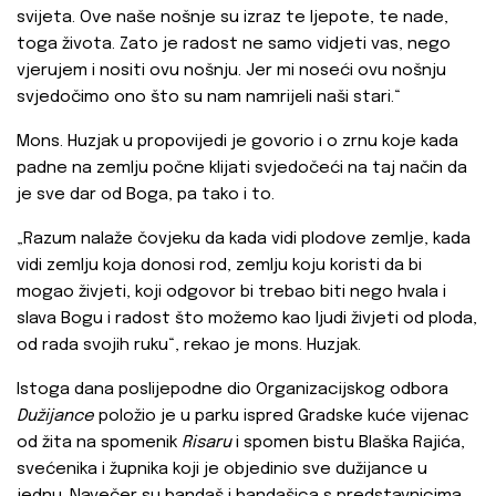
svijeta. Ove naše nošnje su izraz te ljepote, te nade,
toga života. Zato je radost ne samo vidjeti vas, nego
vjerujem i nositi ovu nošnju. Jer mi noseći ovu nošnju
svjedočimo ono što su nam namrijeli naši stari.“
Mons. Huzjak u propovijedi je govorio i o zrnu koje kada
padne na zemlju počne klijati svjedočeći na taj način da
je sve dar od Boga, pa tako i to.
„Razum nalaže čovjeku da kada vidi plodove zemlje, kada
vidi zemlju koja donosi rod, zemlju koju koristi da bi
mogao živjeti, koji odgovor bi trebao biti nego hvala i
slava Bogu i radost što možemo kao ljudi živjeti od ploda,
od rada svojih ruku“, rekao je mons. Huzjak.
Istoga dana poslijepodne dio Organizacijskog odbora
Dužijance
položio je u parku ispred Gradske kuće vijenac
od žita na spomenik
Risaru
i spomen bistu Blaška Rajića,
svećenika i župnika koji je objedinio sve dužijance u