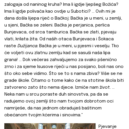
zalogaja od naninog kruha? Ima li igdje ljepšeg Božića?
Ima li igdje polivača kao ovdje u Subotici? … Ovih mi je
dana došla lijepa riječ o Bačkoj: Bačka je u meni, u zemlji,
u sjeni, Bačka se zeleni. Bačka je perjanica, perlica
Bunjevaca, od srca tamburica. Bačka se zlati, pjevaju
vlati, krilata žita. Od naših otaca Bunjevaca i Šokaca
raste
Dužijanca
. Bačka je u meni, u pjesmi i veselju. Tko
će voljeti ovu zlatnu zemlju kad se sasuši naša lipa
grana! … Dok večeras zahvaljujemo za svako pšenično
zrno i za sjeme Isusove riječi u nas posijano, boli nas ono
što oko sebe vidimo. Što se to s nama zbiva? Više se ne
grade škole. Čitamo o tome kako će na stotine škola biti
zatvoreno zato što nema djece. Izmiče nam život. ...
Neka nam u srcu poraste duh sinovstva, pa da se
radujemo ovoj zemlji što nam tvojom dobrotom oci
namriješe, da nas jednom obraduješ baštinom
obećanom tvojim kćerima i sinovima.“
Pjevanje