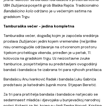
jednu. Navečer su bandaš i bandašica s predstavnicima
UBH
Dužijanca
posjetili grob Blaška Rajića. Tradicionalno
Bandašicino kolo
održano je u večernjim satima na
gradskom Trgu.
Tamburaška večer – jedina kompletna
Tamburaška večer, događaj kojim je započela središnja
proslava
Dužijance
i jedini kojem vremenske (ne)prilike
nisu onemogućile održavanje na otvorenom prostoru
tijekom protekloga vikenda, priređen je u petak, 11.
kolovoza na gradskom trgu. Uz neizostavne zvuke
tamburice, posjetiteljima su predstavljeni ovogodišnji
bandaš i bandašica te izabrana tri para njihovih pratilaca.
Bandašicu Anu Ivanković Radak i bandaša Luku Gabrića
predstavio je katedralni župnik mons. Stjepan Beretić.
Za tri para pratitelja bandaša i bandašice natjecalo se
sedamnaest mladića i djevojaka u bunjevačkoj narodnoj