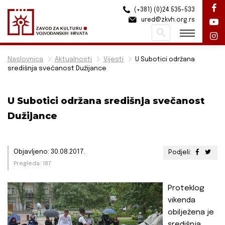
(+381) (0)24 535-533
ured@zkvh.org.rs
Pretraži
Naslovnica
Aktualnosti
Vijesti
U Subotici održana
središnja svečanost Dužijance
U Subotici održana središnja svečanost
Dužijance
Objavljeno: 30.08.2017.
Podjeli:
Pregleda: 187
Proteklog
vikenda
obilježena je
središnja