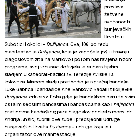
proslava
žetvene
svečanosti
bunjevačkih
Hrvata u
Subotici i okolici –
Dužijanca
. Ova, 106. po redu
manifestacija
Dužijance
, koja je započela još u travnju
blagoslovom žita na Markovo i potom nastavljena nizom
programa, svoj vrhunac doživjela je euharistijskim
slavljem u katedrali-bazilici sv. Terezije Avilske 13.
kolovoza. Misnom slavlju prethodio je ispraćaj bandaša
Luke Gabrića i bandašice Ane Ivanković Radak iz kolijevke
Dužijance
, crkve sv. Roka gdje je bandaškom paru te svim
ostalim seoskim bandašima i bandašicama kao i
najlipčim
pratiocima bandaškog para blagoslov podijelio mons. dr.
Andrija Anišić, župnik ove župe i predsjednik Udruge
bunjevačkih Hrvata
Dužijanca
– udruge koja je i
organizator ove manifestacije.