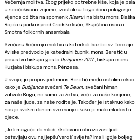
Večernja molitva. Zbog prijeko potrebne kiše, koja je pala
u neočekivano vrijeme, izostali su toga dana polaganje
vijenca od žita na spomenik
Risaru
i na bistu mons. Blaška
Rajića u parku ispred Gradske kuće, Skupština risara i
Smotra folklornih ansambala.
Svečanu Večernju molitvu u katedrali-bazilici sv. Terezije
Avilske predvodio je katedralni župnik, mons. Beretić u
prisustvu biskupa gosta
Dužijance 2017
., biskupa mons.
Huzjaka i biskupa mons. Pénzesa.
U svojoj je propovijedi mons. Beretić među ostalim rekao
kako je
Dužijanca
svečani
Te Deum
, svečani himan
zahvale Bogu, ne samo za žetvu, već i za naše korijene,
za naše ljude, za naše roditelje. Također je istaknuo kako
nas je svakim danom sve manje i kako je malo mladosti i
djece.
„Je li moguće da mladi, školovani i obrazovani ljudi
ostavljaju ovu najljepšu'varoš' svijeta? Ima li igdje boljeg