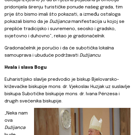
običaja izvjesno je da bi njezina pojačana promocija
pridonijela širenju turističke ponude našeg grada, tim
prije što bismo imali što pokazati, a između ostaloga
pokazali bismo da je
Dužijanca
manifestacija u kojoj se
prepliće tradicijsko i suvremeno, seosko i gradsko,
svjetovno i duhovno“, rekao je gradonačelnik.
Gradonačelnik je poručio i da će subotička lokalna
samouprava i ubuduće podržavati
Dužijancu
.
Hvala i slava Bogu
Euharistijsko slavlje predvodio je biskup Bjelovarsko-
križevačke biskupije mons. dr. Vjekoslav Huzjak uz suslavlje
biskupa Subotičke biskupije mons. dr. Ivana Pénzesa i
drugih svećenika biskupije.
„Neka nam
ova
Dužijanca