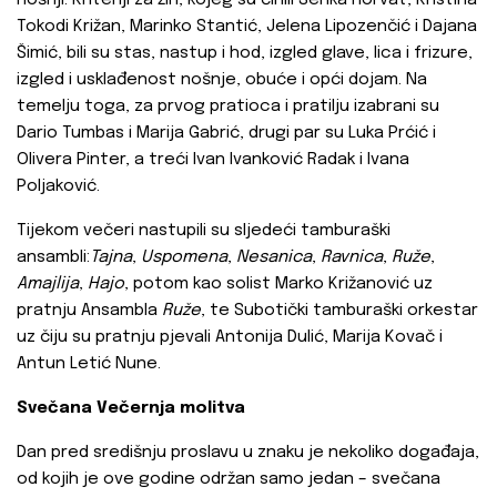
nošnji. Kriteriji za žiri, kojeg su činili Senka Horvat, Kristina
Tokodi Križan, Marinko Stantić, Jelena Lipozenčić i Dajana
Šimić, bili su stas, nastup i hod, izgled glave, lica i frizure,
izgled i usklađenost nošnje, obuće i opći dojam. Na
temelju toga, za prvog pratioca i pratilju izabrani su
Dario Tumbas i Marija Gabrić, drugi par su Luka Prćić i
Olivera Pinter, a treći Ivan Ivanković Radak i Ivana
Poljaković.
Tijekom večeri nastupili su sljedeći tamburaški
ansambli:
Tajna
,
Uspomena
,
Nesanica
,
Ravnica
,
Ruže
,
Amajlija
,
Hajo
, potom kao solist Marko Križanović uz
pratnju Ansambla
Ruže
, te Subotički tamburaški orkestar
uz čiju su pratnju pjevali Antonija Dulić, Marija Kovač i
Antun Letić Nune.
Svečana Večernja molitva
Dan pred središnju proslavu u znaku je nekoliko događaja,
od kojih je ove godine održan samo jedan – svečana