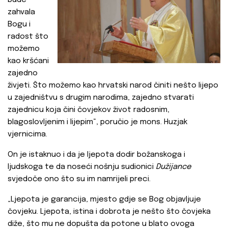
bude
zahvala
Bogu i
radost što
možemo
kao kršćani
zajedno
živjeti. Što možemo kao hrvatski narod činiti nešto lijepo
u zajedništvu s drugim narodima, zajedno stvarati
zajednicu koja čini čovjekov život radosnim,
blagoslovljenim i lijepim“, poručio je mons. Huzjak
vjernicima.
On je istaknuo i da je ljepota dodir božanskoga i
ljudskoga te da noseći nošnju sudionici
Dužijance
svjedoče ono što su im namrijeli preci.
„Ljepota je garancija, mjesto gdje se Bog objavljuje
čovjeku. Ljepota, istina i dobrota je nešto što čovjeka
diže, što mu ne dopušta da potone u blato ovoga