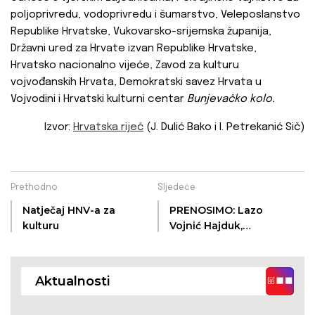
poljoprivredu, vodoprivredu i šumarstvo, Veleposlanstvo
Republike Hrvatske, Vukovarsko-srijemska županija,
Državni ured za Hrvate izvan Republike Hrvatske,
Hrvatsko nacionalno vijeće, Zavod za kulturu
vojvođanskih Hrvata, Demokratski savez Hrvata u
Vojvodini i Hrvatski kulturni centar
Bunjevačko kolo.
Izvor:
Hrvatska riječ
(J. Dulić Bako i I. Petrekanić Sič)
Prethodno
Sljedeće
Natječaj HNV-a za
PRENOSIMO: Lazo
kulturu
Vojnić Hajduk,
dopredsjednik
Udruge bunjevačkih
Hrvata „Dužijanca“ -
Aktualnosti
intervju