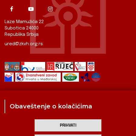
Laze Mamužića 22
Subotica 24000
Republika Srbija
ured@zkvh.org.rs
Obaveštenje o kolačićima
Zavod
Aktualnosti
Izdavaštvo
Digitalizirana baština
Hrvati u Srbiji
Kulturna scena
Kulturna baština
PRIHVATI