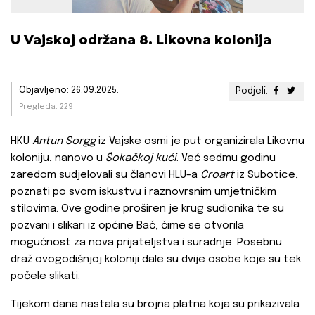
U Vajskoj održana 8. Likovna kolonija
Objavljeno: 26.09.2025.
Podjeli:
Pregleda: 229
HKU
Antun Sorgg
iz Vajske osmi je put organizirala Likovnu
koloniju, nanovo u
Šokačkoj
kući
. Već sedmu godinu
zaredom sudjelovali su članovi HLU-a
Croart
iz Subotice,
poznati po svom iskustvu i raznovrsnim umjetničkim
stilovima. Ove godine proširen je krug sudionika te su
pozvani i slikari iz općine Bač, čime se otvorila
mogućnost za nova prijateljstva i suradnje. Posebnu
draž ovogodišnjoj koloniji dale su dvije osobe koje su tek
počele slikati.
Tijekom dana nastala su brojna platna koja su prikazivala