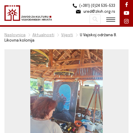
(+381) (0)24 535-533
ured@zkvh.org.rs
Pretraži
Naslovnica
Aktualnosti
Vijesti
U Vajskoj održana 8.
Likovna kolonija