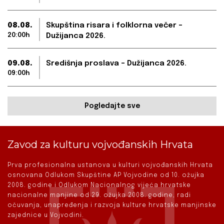
08.08.
Skupština risara i folklorna večer –
20:00h
Dužijanca 2026.
09.08.
Središnja proslava – Dužijanca 2026.
09:00h
Pogledajte sve
Zavod za kulturu vojvođanskih Hrvata
Prva profesionalna ustanova u kulturi vojvođanskih Hrvata
osnovana Odlukom Skupštine AP Vojvodine od 10. ožujka
2008. godine i Odlukom Nacionalnog vijeća hrvatske
nacionalne manjine od 29. ožujka 2008. godine, radi
očuvanja, unapređenja i razvoja kulture hrvatske manjinske
zajednice u Vojvodini.