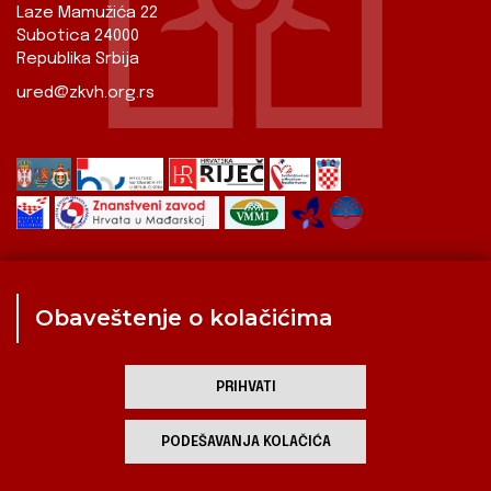
Laze Mamužića 22
Subotica 24000
Republika Srbija
ured@zkvh.org.rs
Obaveštenje o kolačićima
Zavod
Aktualnosti
Izdavaštvo
Digitalizirana baština
Hrvati u Srbiji
Kulturna scena
Kulturna baština
PRIHVATI
Zavod za kulturu vojvođanskih Hrvata
PODEŠAVANJA KOLAČIĆA
developed by