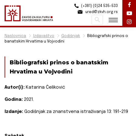
(+381) (0)24 535-533
ured@zkvh.org.rs
Pretraži
Naslovnica
Izdavaštvo
Godišnjak
Bibliografski prinos o
banatskim Hrvatima u Vojvodini
Bibliografski prinos o banatskim
Hrvatima u Vojvodini
Autor(i):
Katarina Čeliković
Godina:
2021.
Izdanje:
Godišnjak za znanstvena istraživanja 13: 191-219