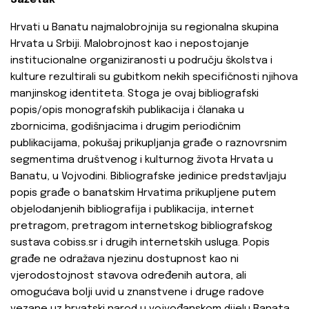
Sažetak
Hrvati u Banatu najmalobrojnija su regionalna skupina
Hrvata u Srbiji. Malobrojnost kao i nepostojanje
institucionalne organiziranosti u području školstva i
kulture rezultirali su gubitkom nekih specifičnosti njihova
manjinskog identiteta. Stoga je ovaj bibliografski
popis/opis monografskih publikacija i članaka u
zbornicima, godišnjacima i drugim periodičnim
publikacijama, pokušaj prikupljanja građe o raznovrsnim
segmentima društvenog i kulturnog života Hrvata u
Banatu, u Vojvodini. Bibliografske jedinice predstavljaju
popis građe o banatskim Hrvatima prikupljene putem
objelodanjenih bibliografija i publikacija, internet
pretragom, pretragom internetskog bibliografskog
sustava cobiss.sr i drugih internetskih usluga. Popis
građe ne odražava njezinu dostupnost kao ni
vjerodostojnost stavova određenih autora, ali
omogućava bolji uvid u znanstvene i druge radove