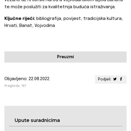
vezane uz hrvatski narod u vojvođanskom dijelu Banata
te može poslužiti za kvalitetnija buduća istraživanja.
Ključne riječi:
bibliografija, povijest, tradicijska kultura,
Hrvati, Banat, Vojvodina
Preuzmi
Objavljeno: 22.08.2022.
Podjeli:
Pregleda: 197
Upute suradnicima