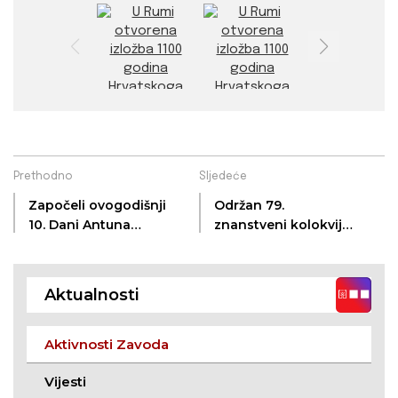
Prethodno
Sljedeće
Započeli ovogodišnji
Održan 79.
10. Dani Antuna
znanstveni kolokvij
Gustava Matoša
ZKVH-a
Aktualnosti
Aktivnosti Zavoda
Vijesti