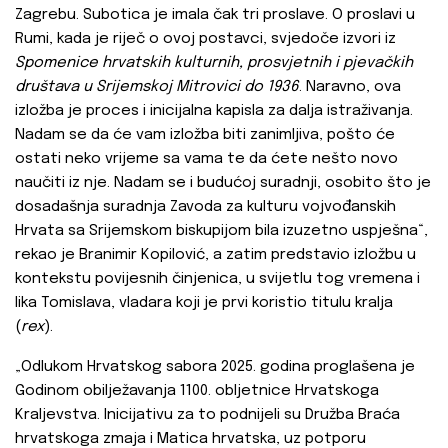
Zagrebu. Subotica je imala čak tri proslave. O proslavi u
Rumi, kada je riječ o ovoj postavci, svjedoče izvori iz
Spomenice hrvatskih kulturnih, prosvjetnih i pjevačkih
društava u Srijemskoj Mitrovici do 1936
. Naravno, ova
izložba je proces i inicijalna kapisla za dalja istraživanja.
Nadam se da će vam izložba biti zanimljiva, pošto će
ostati neko vrijeme sa vama te da ćete nešto novo
naučiti iz nje. Nadam se i budućoj suradnji, osobito što je
dosadašnja suradnja Zavoda za kulturu vojvođanskih
Hrvata sa Srijemskom biskupijom bila izuzetno uspješna“,
rekao je Branimir Kopilović, a zatim predstavio izložbu u
kontekstu povijesnih činjenica, u svijetlu tog vremena i
lika Tomislava, vladara koji je prvi koristio titulu kralja
(
rex
).
„Odlukom Hrvatskog sabora 2025. godina proglašena je
Godinom obilježavanja 1100. obljetnice Hrvatskoga
Kraljevstva. Inicijativu za to podnijeli su Družba Braća
hrvatskoga zmaja i Matica hrvatska, uz potporu