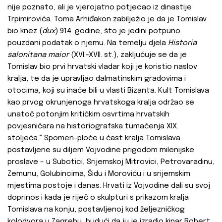
nije poznato, ali je vjerojatno potjecao iz dinastije
Trpimirovića. Toma Arhiđakon zabilježio je da je Tomislav
bio knez (
dux
) 914. godine, što je jedini potpuno
pouzdani podatak o njemu. Na temelju djela
Historia
salonitana maior
(XVI.-XVII. st.), zaključuje se da je
Tomislav bio prvi hrvatski vladar koji je koristio naslov
kralja, te da je upravljao dalmatinskim gradovima i
otocima, koji su inače bili u vlasti Bizanta. Kult Tomislava
kao prvog okrunjenoga hrvatskoga kralja održao se
unatoč potonjim kritičkim osvrtima hrvatskih
povjesničara na historiografska tumačenja XIX.
stoljeća.“ Spomen-ploče u čast kralja Tomislava
postavljene su diljem Vojvodine prigodom milenijske
proslave – u Subotici, Srijemskoj Mitrovici, Petrovaradinu,
Zemunu, Golubincima, Šidu i Moroviću i u srijemskim
mjestima postoje i danas. Hrvati iz Vojvodine dali su svoj
doprinos i kada je riječ o skulpturi s prikazom kralja
Tomislava na konju, postavljenoj kod željezničkog
kolodvora u Zagrebu, budući da ju je izradio kipar Robert