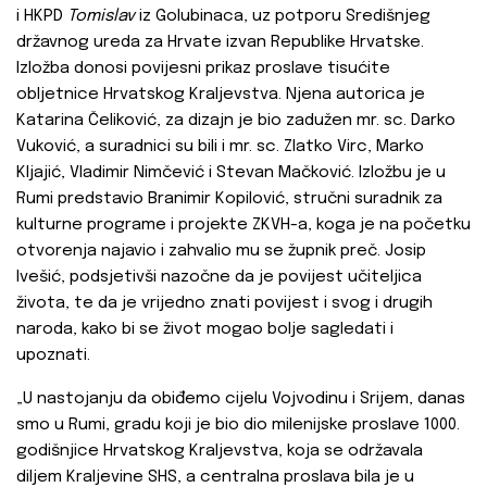
i HKPD
Tomislav
iz Golubinaca, uz potporu Središnjeg
državnog ureda za Hrvate izvan Republike Hrvatske.
Izložba donosi povijesni prikaz proslave tisućite
obljetnice Hrvatskog Kraljevstva. Njena autorica je
Katarina Čeliković, za dizajn je bio zadužen mr. sc. Darko
Vuković, a suradnici su bili i mr. sc. Zlatko Virc, Marko
Kljajić, Vladimir Nimčević i Stevan Mačković. Izložbu je u
Rumi predstavio Branimir Kopilović, stručni suradnik za
kulturne programe i projekte ZKVH-a, koga je na početku
otvorenja najavio i zahvalio mu se župnik preč. Josip
Ivešić, podsjetivši nazočne da je povijest učiteljica
života, te da je vrijedno znati povijest i svog i drugih
naroda, kako bi se život mogao bolje sagledati i
upoznati.
„U nastojanju da obiđemo cijelu Vojvodinu i Srijem, danas
smo u Rumi, gradu koji je bio dio milenijske proslave 1000.
godišnjice Hrvatskog Kraljevstva, koja se održavala
diljem Kraljevine SHS, a centralna proslava bila je u