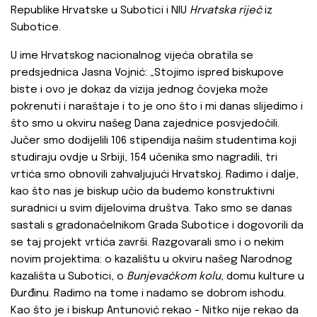
Republike Hrvatske u Subotici i NIU
Hrvatska riječ
iz
Subotice.
U ime Hrvatskog nacionalnog vijeća obratila se
predsjednica Jasna Vojnić: „Stojimo ispred biskupove
biste i ovo je dokaz da vizija jednog čovjeka može
pokrenuti i naraštaje i to je ono što i mi danas slijedimo i
što smo u okviru našeg Dana zajednice posvjedočili.
Jučer smo dodijelili 106 stipendija našim studentima koji
studiraju ovdje u Srbiji, 154 učenika smo nagradili, tri
vrtića smo obnovili zahvaljujući Hrvatskoj. Radimo i dalje,
kao što nas je biskup učio da budemo konstruktivni
suradnici u svim dijelovima društva. Tako smo se danas
sastali s gradonačelnikom Grada Subotice i dogovorili da
se taj projekt vrtića završi. Razgovarali smo i o nekim
novim projektima: o kazalištu u okviru našeg Narodnog
kazališta u Subotici, o
Bunjevačkom kolu
, domu kulture u
Đurđinu. Radimo na tome i nadamo se dobrom ishodu.
Kao što je i biskup Antunović rekao - Nitko nije rekao da