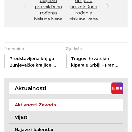
Prethodno
Sljedeće
Predstavljena knjiga
Tragovi hrvatskih
Bunjevačke kraljice u
kipara u Srbiji – Frano
izdanju ZKVH
Kršinić na
zajedničkom
kalendaru za lipanj
Aktualnosti
2025.
Aktivnosti Zavoda
Vijesti
Najave i kalendar