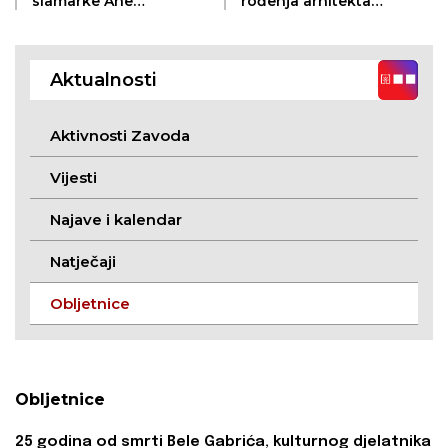
slamarke Ane
rođenja arhitekta
Milodanović (Žednik,
Titusa Mačkovića
18. 5. 1926. – Subotica,
(Subotica, 15. 3. 1851. –
20. 7. 2011.)
Subotica, 15. 9. 1919.)
Aktualnosti
Aktivnosti Zavoda
Vijesti
Najave i kalendar
Natječaji
Obljetnice
Obljetnice
25 godina od smrti Bele Gabrića, kulturnog djelatnika