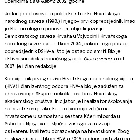
učenicima
Bela
Gabrić
2002. godine.
Jedan je od osnivača političke stranke Hrvatskoga
narodnog saveza (1998.) i njegov prvi dopredsjednik. Imao
je ključnu ulogu u ponovnom objedinjavanju
Demokratskog saveza Hrvata u Vojvodini i Hrvatskoga
narodnog saveza početkom 2004., nakon čega postaje
dopredsjednik DSHV-a, što je ostao do smrti. Bio je
aktivni suradnik stranačkog glasila
Glas ravnice
, a od
2007. je i član redakcije.
Kao vijećnik prvog saziva Hrvatskoga nacionalnog vijeća
(HNV) i član Izvršnog odbora HNV-a bio je zadužen za
obrazovanje. Skupa s nekoliko osoba iz Hrvatskog
akademskog društva, inicijator je i realizator školovanja
na hrvatskom jeziku, kao i otvorenja vrtića na
hrvatskome u samostanu sestara Kćeri milosrđa u
Subotici. Njegova je ključna zasluga za razvoj i
ostvarenu kvalitetu obrazovanja na hrvatskome. Zbog
neslaganja s politikom HNV-a 2005. podnosi ostavku i na