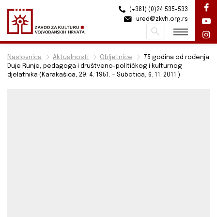
(+381) (0)24 535-533
ured@zkvh.org.rs
Pretraži
Naslovnica
Aktualnosti
Obljetnice
75 godina od rođenja
Duje Runje, pedagoga i društveno-političkog i kulturnog
djelatnika (Karakašica, 29. 4. 1951. – Subotica, 6. 11. 2011.)