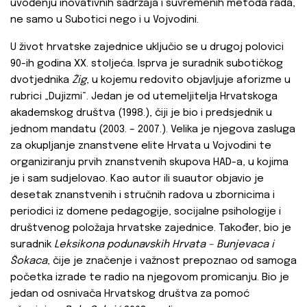
uvođenju inovativnih sadržaja i suvremenih metoda rada,
ne samo u Subotici nego i u Vojvodini.
U život hrvatske zajednice uključio se u drugoj polovici
90-ih godina XX. stoljeća. Isprva je suradnik subotičkog
dvotjednika
Žig
, u kojemu redovito objavljuje aforizme u
rubrici „Dujizmi“. Jedan je od utemeljitelja Hrvatskoga
akademskog društva (1998.), čiji je bio i predsjednik u
jednom mandatu (2003. – 2007.). Velika je njegova zasluga
za okupljanje znanstvene elite Hrvata u Vojvodini te
organiziranju prvih znanstvenih skupova HAD-a, u kojima
je i sam sudjelovao. Kao autor ili suautor objavio je
desetak znanstvenih i stručnih radova u zbornicima i
periodici iz domene pedagogije, socijalne psihologije i
društvenog položaja hrvatske zajednice. Također, bio je
suradnik
Leksikona podunavskih Hrvata – Bunjevaca i
Šokaca
, čije je značenje i važnost prepoznao od samoga
početka izrade te radio na njegovom promicanju. Bio je
jedan od osnivača Hrvatskog društva za pomoć