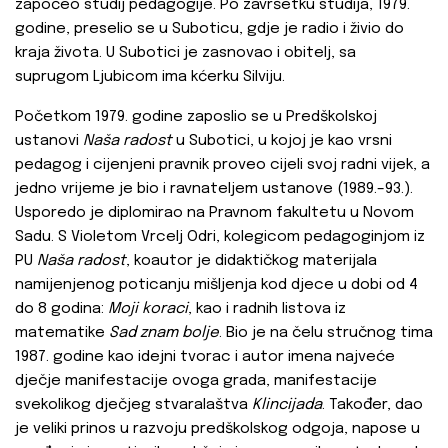
započeo studij pedagogije. Po završetku studija, 1979.
godine, preselio se u Suboticu, gdje je radio i živio do
kraja života. U Subotici je zasnovao i obitelj, sa
suprugom Ljubicom ima kćerku Silviju.
Početkom 1979. godine zaposlio se u Predškolskoj
ustanovi
Naša radost
u Subotici, u kojoj je kao vrsni
pedagog i cijenjeni pravnik proveo cijeli svoj radni vijek, a
jedno vrijeme je bio i ravnateljem ustanove (1989.–93.).
Usporedo je diplomirao na Pravnom fakultetu u Novom
Sadu. S Violetom Vrcelj Odri, kolegicom pedagoginjom iz
PU
Naša radost
, koautor je didaktičkog materijala
namijenjenog poticanju mišljenja kod djece u dobi od 4
do 8 godina:
Moji koraci
, kao i radnih listova iz
matematike
Sad znam bolje
. Bio je na čelu stručnog tima
1987. godine kao idejni tvorac i autor imena najveće
dječje manifestacije ovoga grada, manifestacije
svekolikog dječjeg stvaralaštva
Klincijada
. Također, dao
je veliki prinos u razvoju predškolskog odgoja, napose u