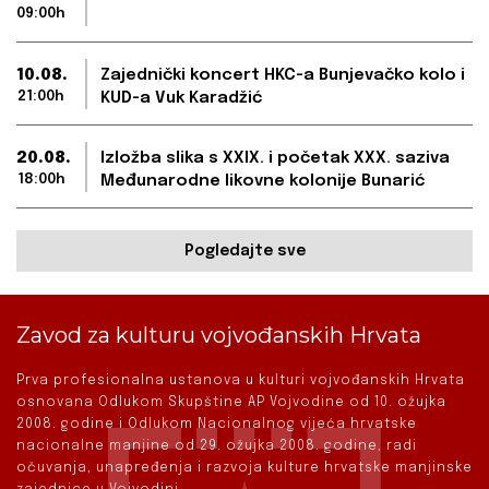
09:00h
10.08.
Zajednički koncert HKC-a Bunjevačko kolo i
21:00h
KUD-a Vuk Karadžić
20.08.
Izložba slika s XXIX. i početak XXX. saziva
18:00h
Međunarodne likovne kolonije Bunarić
Pogledajte sve
Zavod za kulturu vojvođanskih Hrvata
Prva profesionalna ustanova u kulturi vojvođanskih Hrvata
osnovana Odlukom Skupštine AP Vojvodine od 10. ožujka
2008. godine i Odlukom Nacionalnog vijeća hrvatske
nacionalne manjine od 29. ožujka 2008. godine, radi
očuvanja, unapređenja i razvoja kulture hrvatske manjinske