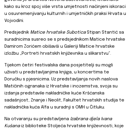
kako su kroz spoj više vrsta umjetnosti načinjeni iskoraci
u osuvremenjivanju kulturnih i umjetničkih praksi Hrvata u
Vojvodini.
Predsjednik
Matice hrvatske Subotica
Stipan Stantić sa
suradnicima susreo se s predsjednikom Matice hrvatske
Damirom Zorićem obišavši u Galeriji Matice hrvatske
izložbu „Portreti hrvatskih književnika u slikarstvu“.
Tijekom četiri festivalska dana posjetitelji su mogli
uživati u predstavljanjima knjiga, u koncertima te
Doručku s pjesnicima. Uz predstavljanja novih naslova
Matičinih ogranaka iz Hrvatske i inozemstva, svoja su
izdanja predstavile nakladničke kuće Kršćanska
sadašnjost, Znanje i Neolit, Fakultet hrvatskih studija te
nakladnička kuća Alfa u suradnji s OMH u Čitluku.
Na otvaranju su predstavljena
Izabrana djela Ivana
Kušana
iz biblioteke Stoljeća hrvatske književnosti, koje