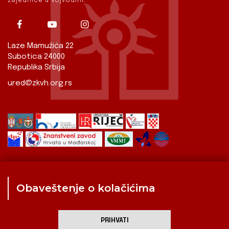
zajednice u Vojvodini.
Laze Mamužića 22
Subotica 24000
Republika Srbija
ured@zkvh.org.rs
Obaveštenje o kolačićima
Zavod
Aktualnosti
Izdavaštvo
Digitalizirana baština
Hrvati u Srbiji
Kulturna scena
Kulturna baština
PRIHVATI