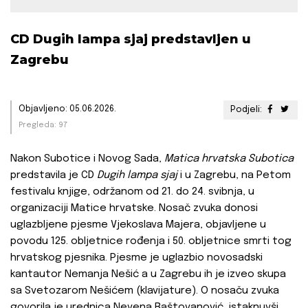
CD Dugih lampa sjaj predstavljen u
Zagrebu
Objavljeno: 05.06.2026.
Podjeli:
Pregleda: 97
Nakon Subotice i Novog Sada,
Matica hrvatska
Subotica
predstavila je CD
Dugih lampa
sjaj
i u Zagrebu, na Petom
festivalu knjige, održanom od 21. do 24. svibnja, u
organizaciji Matice hrvatske. Nosač zvuka donosi
uglazbljene pjesme Vjekoslava Majera, objavljene u
povodu 125. obljetnice rođenja i 50. obljetnice smrti tog
hrvatskog pjesnika. Pjesme je uglazbio novosadski
kantautor Nemanja Nešić a u Zagrebu ih je izveo skupa
sa Svetozarom Nešićem (klavijature). O nosaču zvuka
govorila je urednica Nevena Baštovanović, istaknuvši