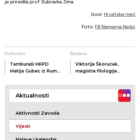
je priredila prof. Dubravka Zima.
Izvor:
Hrvatska riječ
Foto:
FB Nemanja Nešić
Prethodno
Sljedeće
Tamburaši HKPD
Viktorija Škorućak,
Matija Gubec iz Rume
magistra filologije
održali koncert u
indologije i
Iloku
južnoslavenskih
jezika i književnosti
Aktualnosti
Aktivnosti Zavoda
Vijesti
Najave i kalendar