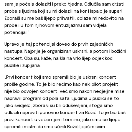
sam ja počela dolaziti i preko tjedna. Odlučila sam držati
probe s ljudima koji su mi dolazili na kor i ispalo je super!
Zboraši su me baš lijepo prihvatili, dolaze mi redovito na
probe i u tom njihovom entuzijazmu sam vidjela
potencijal.“
Upravo je taj potencijal doveo do prvih zajedničkih
nastupa. Najprije je organiziran uskrsni, a potom i božićni
koncert. Oba su, kaže, naišla na vrlo lijep odjek kod
publike i župljana.
„Prvi koncert koji smo spremili bio je uskrsni koncert
prošle godine. To je bilo recimo kao neki pilot projekt,
nije bio odvojen koncert, već smo nakon nedjeljne mise
napravili program od pola sata. Ljudima u publici se to
jako svidjelo, zboraši su bili oduševljeni, stoga smo
odlučili napraviti ponovno koncert za Božić. To je bio baš
pravi koncert u večernjem terminu, jako smo se lijepo
spremili i mislim da smo učinili Božić ljepšim svim