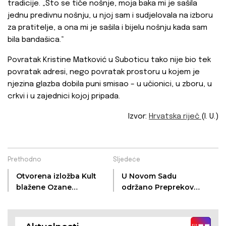
tradicije. „Što se tiče nošnje, moja baka mi je sašila
jednu predivnu nošnju, u njoj sam i sudjelovala na izboru
za pratitelje, a ona mi je sašila i bijelu nošnju kada sam
bila bandašica.“
Povratak Kristine Matković u Suboticu tako nije bio tek
povratak adresi, nego povratak prostoru u kojem je
njezina glazba dobila puni smisao – u učionici, u zboru, u
crkvi i u zajednici kojoj pripada.
Izvor:
Hrvatska riječ
(I. U.)
Prethodno
Sljedeće
Otvorena izložba Kult
U Novom Sadu
blažene Ozane
održano Preprekovo
Kotorske
proljeće