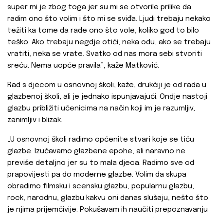
super mi je zbog toga jer su mi se otvorile prilike da
radim ono što volim i što mi se sviđa. Ljudi trebaju nekako
težiti ka tome da rade ono što vole, koliko god to bilo
teško. Ako trebaju negdje otići, neka odu, ako se trebaju
vratiti, neka se vrate. Svatko od nas mora sebi stvoriti
sreću. Nema uopće pravila“, kaže Matković.
Rad s djecom u osnovnoj školi, kaže, drukčiji je od rada u
glazbenoj školi, ali je jednako ispunjavajući. Ondje nastoji
glazbu približiti učenicima na način koji im je razumljiv,
zanimljiv i blizak.
„U osnovnoj školi radimo općenite stvari koje se tiču
glazbe. Izučavamo glazbene epohe, ali naravno ne
previše detaljno jer su to mala djeca. Radimo sve od
prapovijesti pa do moderne glazbe. Volim da skupa
obradimo filmsku i scensku glazbu, popularnu glazbu,
rock, narodnu, glazbu kakvu oni danas slušaju, nešto što
je njima prijemčivije. Pokušavam ih naučiti prepoznavanju