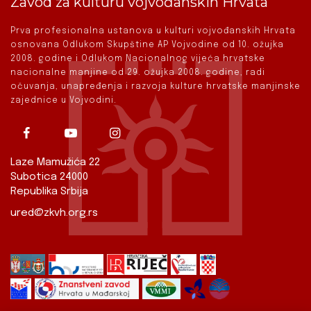
Zavod za kulturu vojvođanskih Hrvata
Prva profesionalna ustanova u kulturi vojvođanskih Hrvata
osnovana Odlukom Skupštine AP Vojvodine od 10. ožujka
2008. godine i Odlukom Nacionalnog vijeća hrvatske
nacionalne manjine od 29. ožujka 2008. godine, radi
očuvanja, unapređenja i razvoja kulture hrvatske manjinske
zajednice u Vojvodini.
Laze Mamužića 22
Subotica 24000
Republika Srbija
ured@zkvh.org.rs