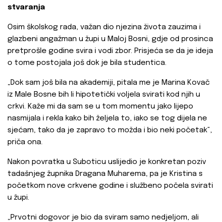
stvaranja
Osim školskog rada, važan dio njezina života zauzima i
glazbeni angažman u župi u Maloj Bosni, gdje od prosinca
pretprošle godine svira i vodi zbor. Prisjeća se da je ideja
o tome postojala još dok je bila studentica.
„Dok sam još bila na akademiji, pitala me je Marina Kovač
iz Male Bosne bih li hipotetički voljela svirati kod njih u
crkvi. Kaže mi da sam se u tom momentu jako lijepo
nasmijala i rekla kako bih željela to, iako se tog dijela ne
sjećam, tako da je zapravo to možda i bio neki početak“,
priča ona.
Nakon povratka u Suboticu uslijedio je konkretan poziv
tadašnjeg župnika Dragana Muharema, pa je Kristina s
početkom nove crkvene godine i službeno počela svirati
u župi.
„Prvotni dogovor je bio da sviram samo nedjeljom, ali