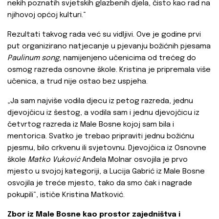
nekih poznatih svjetskih glazbenih djela, čisto kao rad na
njihovoj općoj kulturi.“
Rezultati takvog rada već su vidljivi. Ove je godine prvi
put organizirano natjecanje u pjevanju božićnih pjesama
Paulinum song
, namijenjeno učenicima od trećeg do
osmog razreda osnovne škole. Kristina je pripremala više
učenica, a trud nije ostao bez uspjeha.
„Ja sam najviše vodila djecu iz petog razreda, jednu
djevojčicu iz šestog, a vodila sam i jednu djevojčicu iz
četvrtog razreda iz Male Bosne kojoj sam bila i
mentorica. Svatko je trebao pripraviti jednu božićnu
pjesmu, bilo crkvenu ili svjetovnu. Djevojčica iz Osnovne
škole
Matko Vuković
Anđela Molnar osvojila je prvo
mjesto u svojoj kategoriji, a Lucija Gabrić iz Male Bosne
osvojila je treće mjesto, tako da smo čak i nagrade
pokupili“, ističe Kristina Matković.
Zbor iz Male Bosne kao prostor zajedništva i