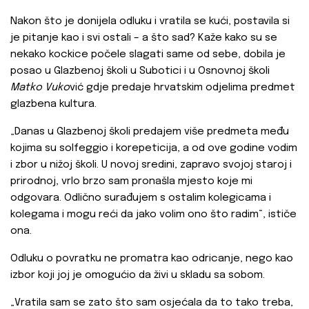
Nakon što je donijela odluku i vratila se kući, postavila si
je pitanje kao i svi ostali – a što sad? Kaže kako su se
nekako kockice počele slagati same od sebe, dobila je
posao u Glazbenoj školi u Subotici i u Osnovnoj školi
Matko Vuko
vić gdje predaje hrvatskim odjelima predmet
glazbena kultura.
„Danas u Glazbenoj školi predajem više predmeta među
kojima su solfeggio i korepeticija, a od ove godine vodim
i zbor u nižoj školi. U novoj sredini, zapravo svojoj staroj i
prirodnoj, vrlo brzo sam pronašla mjesto koje mi
odgovara. Odlično surađujem s ostalim kolegicama i
kolegama i mogu reći da jako volim ono što radim“, ističe
ona.
Odluku o povratku ne promatra kao odricanje, nego kao
izbor koji joj je omogućio da živi u skladu sa sobom.
„Vratila sam se zato što sam osjećala da to tako treba,