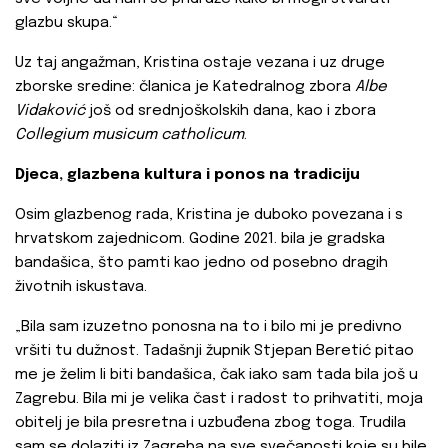
glazbu skupa.“
Uz taj angažman, Kristina ostaje vezana i uz druge
zborske sredine: članica je Katedralnog zbora
Albe
Vidaković
još od srednjoškolskih dana, kao i zbora
Collegium musicum catholicum
.
Djeca, glazbena kultura i ponos na tradiciju
Osim glazbenog rada, Kristina je duboko povezana i s
hrvatskom zajednicom. Godine 2021. bila je gradska
bandašica, što pamti kao jedno od posebno dragih
životnih iskustava.
„Bila sam izuzetno ponosna na to i bilo mi je predivno
vršiti tu dužnost. Tadašnji župnik Stjepan Beretić pitao
me je želim li biti bandašica, čak iako sam tada bila još u
Zagrebu. Bila mi je velika čast i radost to prihvatiti, moja
obitelj je bila presretna i uzbuđena zbog toga. Trudila
sam se dolaziti iz Zagreba na sve svečanosti koje su bile