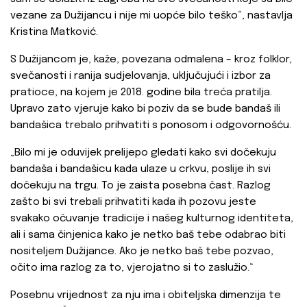
vezane za Dužijancu i nije mi uopće bilo teško“, nastavlja
Kristina Matković.
S Dužijancom je, kaže, povezana odmalena – kroz folklor,
svečanosti i ranija sudjelovanja, uključujući i izbor za
pratioce, na kojem je 2018. godine bila treća pratilja.
Upravo zato vjeruje kako bi poziv da se bude bandaš ili
bandašica trebalo prihvatiti s ponosom i odgovornošću.
„Bilo mi je oduvijek prelijepo gledati kako svi dočekuju
bandaša i bandašicu kada ulaze u crkvu, poslije ih svi
dočekuju na trgu. To je zaista posebna čast. Razlog
zašto bi svi trebali prihvatiti kada ih pozovu jeste
svakako očuvanje tradicije i našeg kulturnog identiteta,
ali i sama činjenica kako je netko baš tebe odabrao biti
nositeljem Dužijance. Ako je netko baš tebe pozvao,
očito ima razlog za to, vjerojatno si to zaslužio.“
Posebnu vrijednost za nju ima i obiteljska dimenzija te