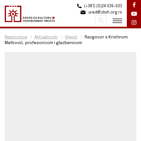
(+381) (0)24 535-533
ured@zkvh.org.rs
Pretraži
Naslovnica
Aktualnosti
Vijesti
Razgovor s Kristinom
Matković, profesoricom i glazbenicom