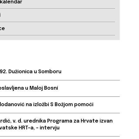
 kalendar
i
ce
 92. Dužionica u Somboru
oslavljena u Maloj Bosni
lodanović na izložbi S Božjom pomoći
ardić, v. d. urednika Programa za Hrvate izvan
vatske HRT-a, – intervju