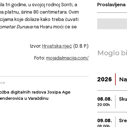
la tri godine, u svojoj rodnoj Sonti, a
Proslavljena
 na platnu, širine 80 centimetara. Ovim
cijama koje dolaze kako treba čuvati
lometar Dunava
na Hvaru moći će se
Izvor:
Hrvatska riječ
(D. B. P.)
Moglo bi
Foto:
mojadalmacija.com/
Na
2026
eće
ložba digitalnih radova Josipa Age
enderovića u Varaždinu
08.08.
Sku
20:00h
09.08.
Sre
09:00h