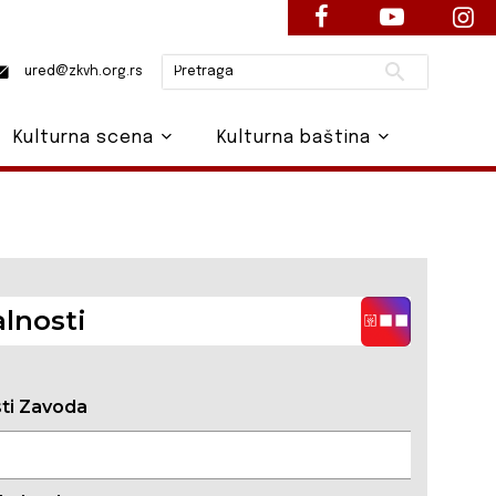
Pretraži
ured@zkvh.org.rs
Kulturna scena
Kulturna baština
lnosti
sti Zavoda