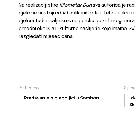
Na realizaciji slike
Kilometar Dunava
autorica je radi
djelo se sastoji od 40 oslikanih rola u tehnici akrila
djelom Tudor šalje snažnu poruku, posebno genera
prirodni okoliš ali i kulturno naslijeđe koje imamo.
Ki
razgledati mjesec dana.
Prethodno
Sljed
Predavanje o glagoljici u Somboru
Iz
Sk