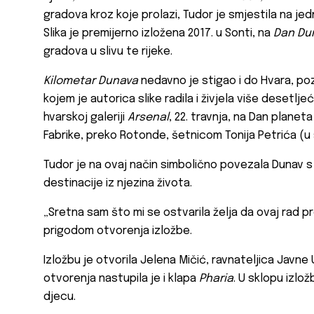
gradova kroz koje prolazi, Tudor je smjestila na jed
Slika je premijerno izložena 2017. u Sonti, na
Dan Du
gradova u slivu te rijeke.
Kilometar Dunava
nedavno je stigao i do Hvara, p
kojem je autorica slike radila i živjela više desetlj
hvarskoj galeriji
Arsenal
, 22. travnja, na Dan planeta
Fabrike, preko Rotonde, šetnicom Tonija Petrića (u
Tudor je na ovaj način simbolično povezala Dunav s
destinacije iz njezina života.
„Sretna sam što mi se ostvarila želja da ovaj rad p
prigodom otvorenja izložbe.
Izložbu je otvorila Jelena Mičić, ravnateljica Javn
otvorenja nastupila je i klapa
Pharia
. U sklopu izlož
djecu.