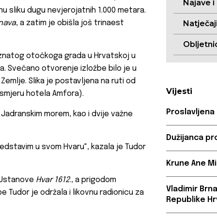
Najave i
nu sliku dugu nevjerojatnih 1.000 metara.
nava
, a zatim je obišla još trinaest
Natječaj
Obljetni
oznatog otočkoga grada u Hrvatskoj u
eća. Svečano otvorenje izložbe bilo je u
 Zemlje. Slika je postavljena na ruti od
Vijesti
 smjeru hotela Amfora).
Proslavljena
 Jadranskim morem, kao i dvije važne
Dužijanca pr
redstavim u svom Hvaru", kazala je Tudor
Krune Ane Mi
e Ustanove
Hvar 1612
., a prigodom
Vladimir Brn
be Tudor je održala i likovnu radionicu za
Republike Hr