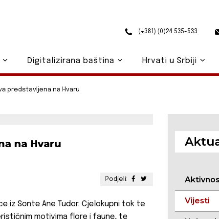
(+381) (0)24 535-533
o
Digitalizirana baština
Hrvati u Srbiji
va predstavljena na Hvaru
Aktua
ena na Hvaru
Aktivno
Podjeli:
Vijesti
ce iz Sonte Ane Tudor. Cjelokupni tok te
rističnim motivima flore i faune, te