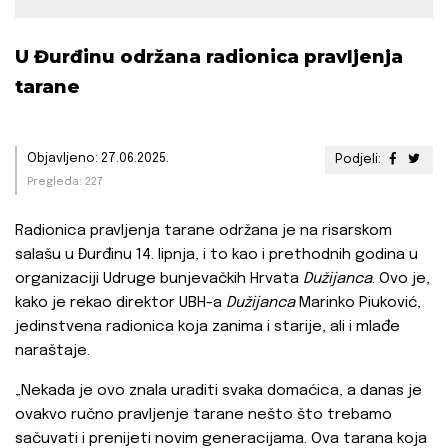
U Đurđinu održana radionica pravljenja
tarane
Objavljeno: 27.06.2025.
Podjeli:
Pregleda: 227
Radionica pravljenja tarane održana je na risarskom
salašu u Đurđinu 14. lipnja, i to kao i prethodnih godina u
organizaciji Udruge bunjevačkih Hrvata
Dužijanca
. Ovo je,
kako je rekao direktor UBH-a
Dužijanca
Marinko Piuković,
jedinstvena radionica koja zanima i starije, ali i mlađe
naraštaje.
„Nekada je ovo znala uraditi svaka domaćica, a danas je
ovakvo ručno pravljenje tarane nešto što trebamo
sačuvati i prenijeti novim generacijama. Ova tarana koja