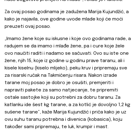
Za ovaj posao godinama je zadužena Marija Kujundžić, a
kako je najavila, ove godine uvode mlade koji će moći
preuzeti ovaj posao.
„Imamo žene koje su iskusne i koje ovo godinama rade, a
radujem se da imamo i mlađe žene, pa i cure koje žele
ovo naučiti raditi i nadamo se sačuvati. Ovo su iste one
žene, njih 15, koje iz godine u godinu prave taranu, ali i
kisele kiselnu (kiselo mlijeko), peku kruv i pripremaju sve
za risarski ručak na Takmičenju risara. Nakon izrade
tarane moj posao je dobro je osušiti, premjeriti i
napraviti pakete za samo natjecanje, te pripremiti
ostale sastojke koji su potrebni za dobru taranu. Za
katlanku ide šest kg tarane, a za kotlić je dovoljno 1,2 kg
sušene tarane“, kaže Marija Kujundžić i priča kako je uz
ovu suhu taranu potrebna i divenica (kobasica), koju
također sami pripremaju, te luk, krumpir i mast.