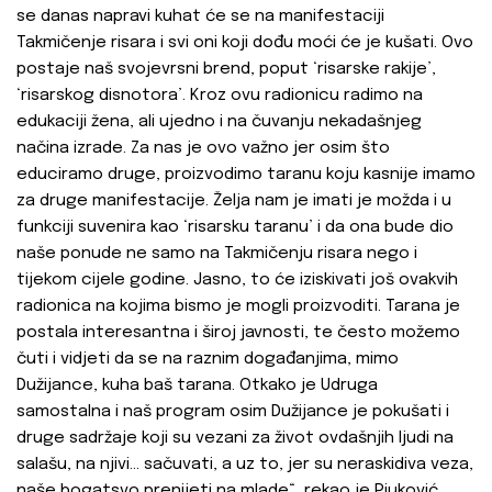
se danas napravi kuhat će se na manifestaciji
Takmičenje risara i svi oni koji dođu moći će je kušati. Ovo
postaje naš svojevrsni brend, poput ‘risarske rakije’,
‘risarskog disnotora’. Kroz ovu radionicu radimo na
edukaciji žena, ali ujedno i na čuvanju nekadašnjeg
načina izrade. Za nas je ovo važno jer osim što
educiramo druge, proizvodimo taranu koju kasnije imamo
za druge manifestacije. Želja nam je imati je možda i u
funkciji suvenira kao ‘risarsku taranu’ i da ona bude dio
naše ponude ne samo na Takmičenju risara nego i
tijekom cijele godine. Jasno, to će iziskivati još ovakvih
radionica na kojima bismo je mogli proizvoditi. Tarana je
postala interesantna i široj javnosti, te često možemo
čuti i vidjeti da se na raznim događanjima, mimo
Dužijance, kuha baš tarana. Otkako je Udruga
samostalna i naš program osim Dužijance je pokušati i
druge sadržaje koji su vezani za život ovdašnjih ljudi na
salašu, na njivi... sačuvati, a uz to, jer su neraskidiva veza,
naše bogatsvo prenijeti na mlade“, rekao je Piuković.