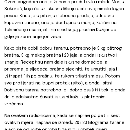
Ovom prigodom ona je ženama predstavila i mladu Mariju
Sekereš, koja će uz iskusnu Mariju učiti ovaj nimalo lagan
posao. Kada je u pitanju slobodna prodaja, odnosno
kupovina tarane, ona je dostupna u manjoj količini na
Takmičenju risara, ali i na središnjoj proslavi Dužijance
gdje je zanimanje još veće.
Kako biste dobili dobru taranu, potrebno je 3 kg oštrog
brašna, 3 kg mekog brašna i 20 jaja, a onda i iskustvo i
znanje. Recept su nam dale iskusne domaćice, a
priprema je sljedeća: brašno sjediniti, te umutiti jaja i
„štrapati“ ih po brašnu, te rukom trljati smjesu. Potom
sve protjerati na krupni protak (sito), a onda i sitni.
Dobivenu taranu potrebno je i dobro osušiti i tek je onda
dalje adekvatno čuvati, iskusni kažu u platnenim
vrećama.
Na ovakvim radionicama, kada se napravi po pet ili šest
ovakvih mjera, napravi se između 20 i 23 kilograma tarane,
a ako se odlučite oprobati za svoju obitelj, mjeru