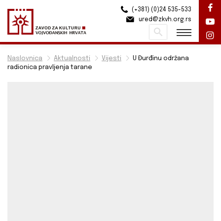
(+381) (0)24 535-533
ured@zkvh.org.rs
Pretraži
Naslovnica
Aktualnosti
Vijesti
U Đurđinu održana
radionica pravljenja tarane