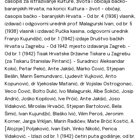
časopis za istraživanje kulture, života i običaja bačko-
baranjskih Hrvata; na korici: Kultura - život - običaji;
časopis bačko - baranjskih Hrvata. - Od br. 4 (1936) vlasnik,
izdavač i odgovorni urednik prof. Malagurski Ivan; od br. 5
(1938) vlasnik i izdavač Pučka kasina, odgovorni urednik
Franjo Kujundžić; od br. 1 (1942) izdaje Društvo bačkih
Hrvata u Zagrebu. - Od 1942. mjesto izdavanja Zagreb. -
Od br. 1 (1942) Tisak Hrvatske Državne Tiskare u Zagrebu
(za Tiskaru Stanislav Pintarić). - Suradnici: Aleksandar
Kokić, Petar Pekić, Ante Jakšić, Marko Čović, Stjepan
Bešlin, Marin Šemundvarc, Ljudevit Vujković, Anto
Kopunović, dr Vjekoslav Matanić, dr Vojislav Ostrogonac,
Veco Čović, Bolto Dulić, Ivo Malagurski, Albe Šokčić, Josip
Andrić, Joško Kopilović, Ive Prćić, Ante Jakšić, Joso
Vidaković, Miroslav Hrvačić, Stjepan Bartolović, Bela
Šimić, Ivan Kujundžić, Blaško Ivić, Vilim Peroš, Jeronim
Korner, Jarga Vrkljan, Marin Radičev, Mate Brčić Kostić, A.
[Alojzije] Poljaković, Ivan Esih, Vinko Nikolić, Perica
Vidaković. - Izlazi od br. 1 (1942) četiri puta godišnje; od br.