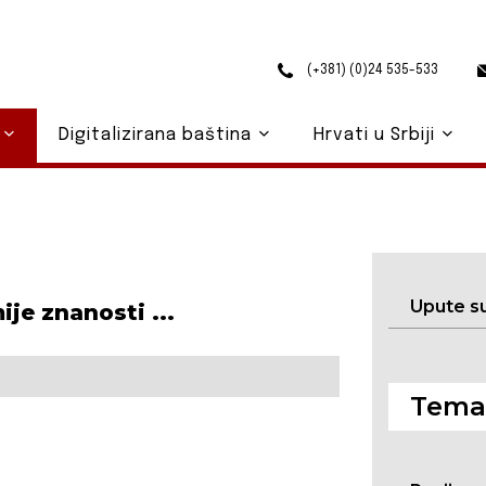
(+381) (0)24 535-533
o
Digitalizirana baština
Hrvati u Srbiji
Upute s
je znanosti ...
Temat