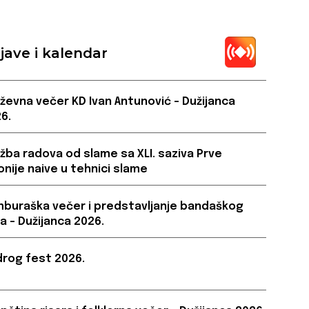
jave i kalendar
iževna večer KD Ivan Antunović – Dužijanca
6.
ožba radova od slame sa XLI. saziva Prve
onije naive u tehnici slame
buraška večer i predstavljanje bandaškog
a – Dužijanca 2026.
rog fest 2026.