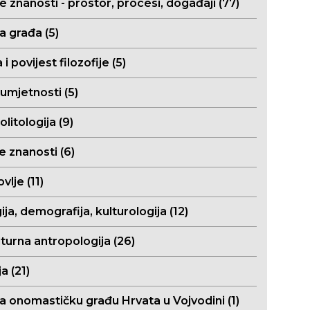
e znanosti - prostor, procesi, događaji (77)
a građa (5)
a i povijest filozofije (5)
 umjetnosti (5)
olitologija (9)
e znanosti (6)
vlje (11)
ija, demografija, kulturologija (12)
turna antropologija (26)
a (21)
za onomastičku građu Hrvata u Vojvodini (1)