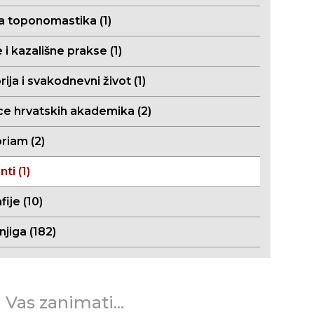
a toponomastika (1)
 i kazališne prakse (1)
ija i svakodnevni život (1)
ce hrvatskih akademika (2)
riam (2)
i (1)
fije (10)
njiga (182)
 Vas zanimati...