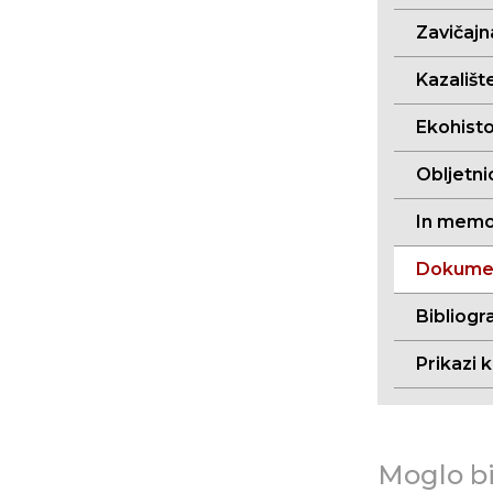
Zavičajn
Kazalište
Ekohistor
Obljetni
In memo
Dokument
Bibliogra
Prikazi k
Moglo bi