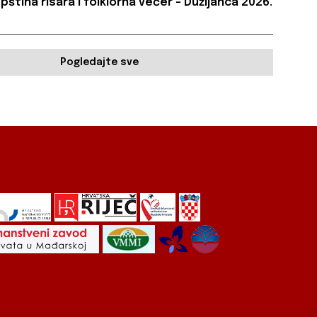
pština risara i folklorna večer – Dužijanca 2026.
Pogledajte sve