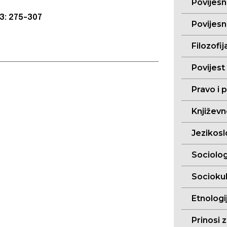
Povijesn
 3: 275-307
Povijesn
Filozofij
Povijest
Pravo i p
Književn
Jezikoslo
Sociolog
Sociokul
Etnologij
Prinosi 