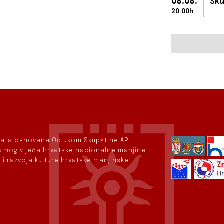
08.08.
Sku
20:00h
rvata osnovana Odlukom Skupštine AP
nalnog vijeća hrvatske nacionalne manjine
 i razvoja kulture hrvatske manjinske