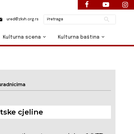
Pretraži
ured@zkvh.org.rs
Kulturna scena
Kulturna baština
uradnicima
ske cjeline