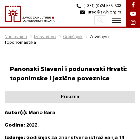
(+381) (0)24 535-533
ured@zkvh.org.rs
Pretraži
Naslovnica
Izdavaštvo
Godišnjak
Zavičajna
toponomastika
Panonski Slaveni i podunavski Hrvati:
toponimske i jezične poveznice
Preuzmi
Autor(i):
Mario Bara
Godina:
2022.
Izdanje:
Godišnjak za znanstvena istraživanja 14: