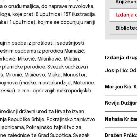
Književ
ka o oruđu maljica, do naprave muvolovka,
ga, koje prati 8 uputnica i 157 ilustracija.
Izdanja 
ka i 1 uputnica), kojima se dopunjuju raniji
Bibliote
ajnih osoba iz prošlosti i sadašnjosti
spješnim osobama iz porodica Mamužić,
Izdanja dru
ković, Miković, Milanković, Milašin,
ge plemićke porodice. Svezak sadržava i
Josip Ilić: 
eš, Mironić, Mišićevo, Mlaka, Monoštor,
pojmova (maske, mastalundžije, Materice,
Marijan Kiš:
ronika
), a ima i opsežnijih makropedijskih
Revija Dužija
 Središnji državni ured za Hrvate izvan
Nataša Križa
nja Republike Srbije, Pokrajinsko tajništvo
ajednicama, Pokrajinsko tajništvo za
lne zajednice te Grad Subotica. Svezak
Dražen Prćić