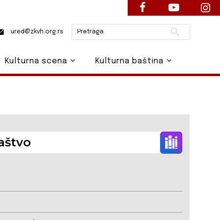
Pretraži
ured@zkvh.org.rs
Kulturna scena
Kulturna baština
aštvo