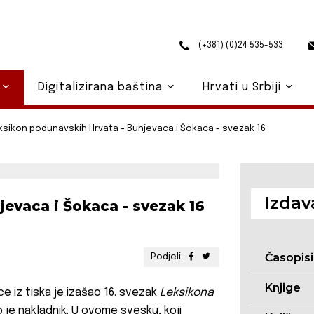
(+381) (0)24 535-533
o
Digitalizirana baština
Hrvati u Srbiji
ksikon podunavskih Hrvata - Bunjevaca i Šokaca - svezak 16
Izdav
evaca i Šokaca - svezak 16
Časopisi
Podjeli:
Knjige
 iz tiska je izašao 16. svezak
Leksikona
o je nakladnik. U ovome svesku, koji