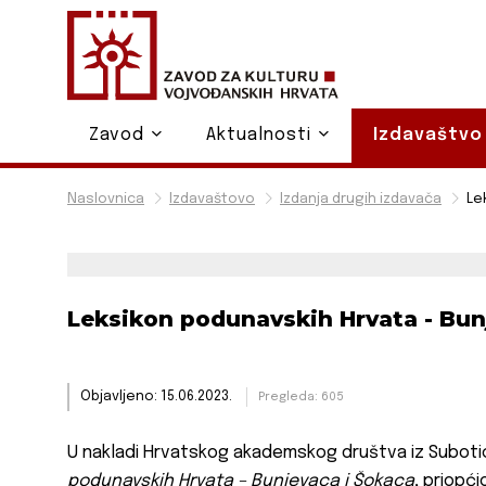
Zavod
Aktualnosti
Izdavaštv
Naslovnica
Izdavaštovo
Izdanja drugih izdavača
Le
Leksikon podunavskih Hrvata - Bunj
Objavljeno: 15.06.2023.
Pregleda: 605
U nakladi Hrvatskog akademskog društva iz Subotice
podunavskih Hrvata – Bunjevaca i Šokaca
, priopći