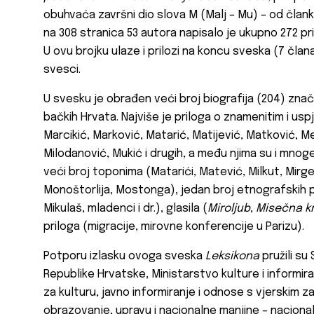
obuhvaća završni dio slova M (Malj – Mu) – od član
na 308 stranica 53 autora napisalo je ukupno 272 prilo
U ovu brojku ulaze i prilozi na koncu sveska (7 člana
svesci.
U svesku je obrađen veći broj biografija (204) znač
bačkih Hrvata. Najviše je priloga o znamenitim i u
Marcikić, Marković, Matarić, Matijević, Matković, Mer
Milodanović, Mukić i drugih, a među njima su i mno
veći broj toponima (Matarići, Matević, Milkut, Mirg
Monoštorlija, Mostonga), jedan broj etnografskih 
Mikulaš, mladenci i dr.), glasila (
Miroljub
,
Misečna k
priloga (migracije, mirovne konferencije u Parizu).
Potporu izlasku ovoga sveska
Leksikona
pružili su
Republike Hrvatske, Ministarstvo kulture i informira
za kulturu, javno informiranje i odnose s vjerskim z
obrazovanje, upravu i nacionalne manjine – naciona