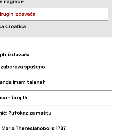
ne nagrade
drugih izdavača
ca Croatica
gih izdavača
Od zaborava spašeno
 Kanda imam talenat
nca - broj 15
nić: Putokaz za maštu
: Maria Theresianopolis 1787