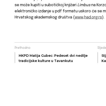
se može kupiti u subotičkoj knjižari
Limbus
na Korzou
elektroničko izdanje u pdf formatu uskoro će se m
Hrvatskog akademskog društva (
www,had.org.rs
).
Prethodno
Sljed
HKPD Matija Gubec: Pedeset dvi nedilje
St
tradicijske kulture u Tavankutu
Ka