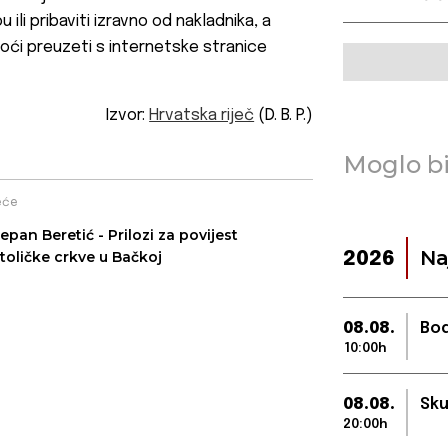
 ili pribaviti izravno od nakladnika, a
oći preuzeti s internetske stranice
Izvor:
Hrvatska riječ
(D. B. P.)
Moglo bi
eće
jepan Beretić - Prilozi za povijest
Na
toličke crkve u Bačkoj
2026
08.08.
Bod
10:00h
08.08.
Sku
20:00h