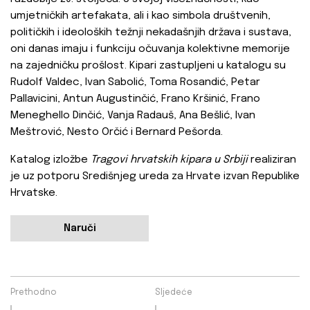
umjetničkih artefakata, ali i kao simbola društvenih,
političkih i ideoloških težnji nekadašnjih država i sustava,
oni danas imaju i funkciju očuvanja kolektivne memorije
na zajedničku prošlost. Kipari zastupljeni u katalogu su
Rudolf Valdec, Ivan Sabolić, Toma Rosandić, Petar
Pallavicini, Antun Augustinčić, Frano Kršinić, Frano
Meneghello Dinčić, Vanja Radauš, Ana Bešlić, Ivan
Meštrović, Nesto Orčić i Bernard Pešorda.
Katalog izložbe
Tragovi hrvatskih kipara u Srbiji
realiziran
je uz potporu Središnjeg ureda za Hrvate izvan Republike
Hrvatske.
Naruči
Prethodno
Sljedeće