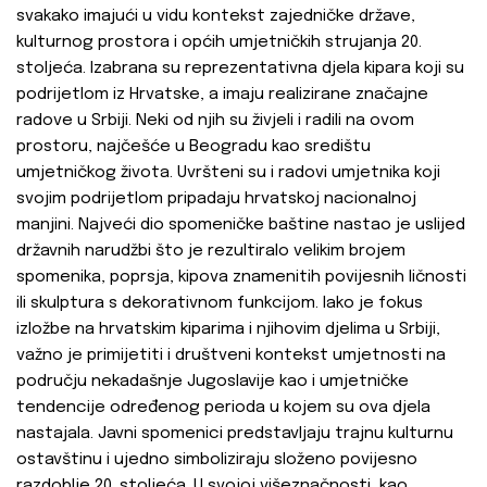
svakako imajući u vidu kontekst zajedničke države,
kulturnog prostora i općih umjetničkih strujanja 20.
stoljeća. Izabrana su reprezentativna djela kipara koji su
podrijetlom iz Hrvatske, a imaju realizirane značajne
radove u Srbiji. Neki od njih su živjeli i radili na ovom
prostoru, najčešće u Beogradu kao središtu
umjetničkog života. Uvršteni su i radovi umjetnika koji
svojim podrijetlom pripadaju hrvatskoj nacionalnoj
manjini. Najveći dio spomeničke baštine nastao je uslijed
državnih narudžbi što je rezultiralo velikim brojem
spomenika, poprsja, kipova znamenitih povijesnih ličnosti
ili skulptura s dekorativnom funkcijom. Iako je fokus
izložbe na hrvatskim kiparima i njihovim djelima u Srbiji,
važno je primijetiti i društveni kontekst umjetnosti na
području nekadašnje Jugoslavije kao i umjetničke
tendencije određenog perioda u kojem su ova djela
nastajala. Javni spomenici predstavljaju trajnu kulturnu
ostavštinu i ujedno simboliziraju složeno povijesno
razdoblje 20. stoljeća. U svojoj višeznačnosti, kao