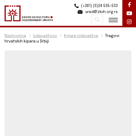
(+381) (0)24 535-533
ured@zkvh.org.rs
Pretraži
Naslovnica
Izdavaštovo
Knjige izdavaštva
Tragovi
hrvatskih kipara u Srbiji