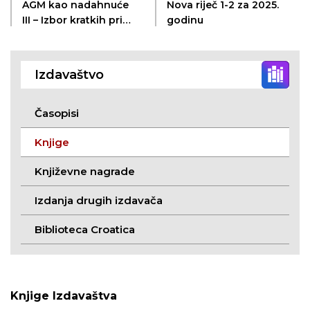
AGM kao nadahnuće
Nova riječ 1-2 za 2025.
III – Izbor kratkih priča
godinu
nadahnutih životom i
djelom Antuna
Gustava Matoša
Izdavaštvo
prigodom 152.
obljetnice rođenja i
111. obljetnice smrti
Časopisi
Knjige
Književne nagrade
Izdanja drugih izdavača
Biblioteca Croatica
Knjige Izdavaštva