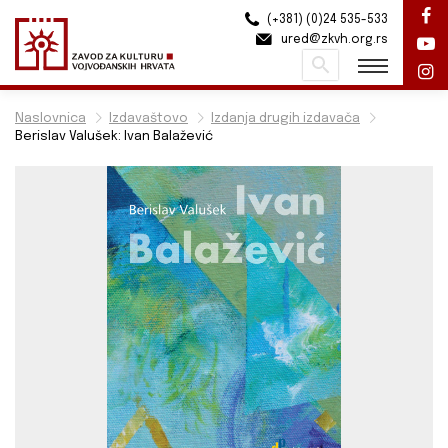
(+381) (0)24 535-533
ured@zkvh.org.rs
Pretraži
Naslovnica
Izdavaštovo
Izdanja drugih izdavača
Berislav Valušek: Ivan Balažević