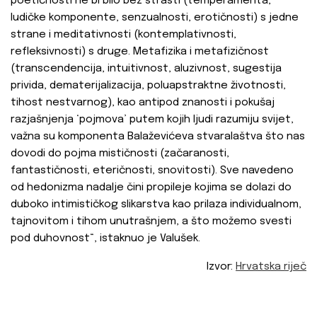
poetičnosti ne bi bilo bez strasti (temperamenta,
ludičke komponente, senzualnosti, erotičnosti) s jedne
strane i meditativnosti (kontemplativnosti,
refleksivnosti) s druge. Metafizika i metafizičnost
(transcendencija, intuitivnost, aluzivnost, sugestija
privida, dematerijalizacija, poluapstraktne životnosti,
tihost nestvarnog), kao antipod znanosti i pokušaj
razjašnjenja ‘pojmova’ putem kojih ljudi razumiju svijet,
važna su komponenta Balaževićeva stvaralaštva što nas
dovodi do pojma mističnosti (začaranosti,
fantastičnosti, eteričnosti, snovitosti). Sve navedeno
od hedonizma nadalje čini propileje kojima se dolazi do
duboko intimističkog slikarstva kao prilaza individualnom,
tajnovitom i tihom unutrašnjem, a što možemo svesti
pod duhovnost“, istaknuo je Valušek.
Izvor:
Hrvatska riječ