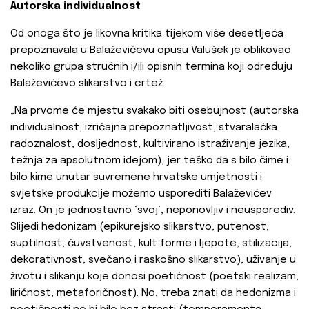
Autorska individualnost
Od onoga što je likovna kritika tijekom više desetljeća
prepoznavala u Balaževićevu opusu Valušek je oblikovao
nekoliko grupa stručnih i/ili opisnih termina koji određuju
Balaževićevo slikarstvo i crtež.
„Na prvome će mjestu svakako biti osebujnost (autorska
individualnost, izričajna prepoznatljivost, stvaralačka
radoznalost, dosljednost, kultivirano istraživanje jezika,
težnja za apsolutnom idejom), jer teško da s bilo čime i
bilo kime unutar suvremene hrvatske umjetnosti i
svjetske produkcije možemo usporediti Balaževićev
izraz. On je jednostavno ‘svoj’, neponovljiv i neusporediv.
Slijedi hedonizam (epikurejsko slikarstvo, putenost,
suptilnost, čuvstvenost, kult forme i ljepote, stilizacija,
dekorativnost, svečano i raskošno slikarstvo), uživanje u
životu i slikanju koje donosi poetičnost (poetski realizam,
liričnost, metaforičnost). No, treba znati da hedonizma i