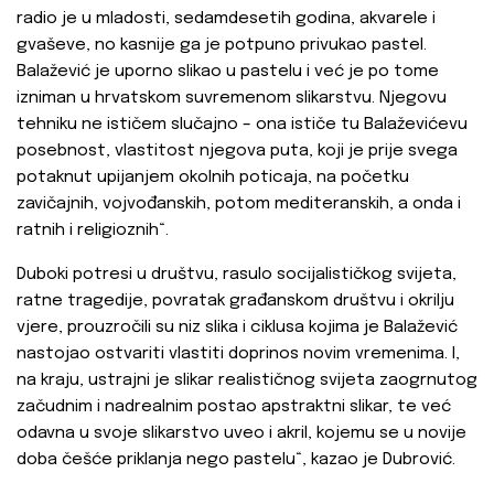
radio je u mladosti, sedamdesetih godina, akvarele i
gvaševe, no kasnije ga je potpuno privukao pastel.
Balažević je uporno slikao u pastelu i već je po tome
izniman u hrvatskom suvremenom slikarstvu. Njegovu
tehniku ne ističem slučajno – ona ističe tu Balaževićevu
posebnost, vlastitost njegova puta, koji je prije svega
potaknut upijanjem okolnih poticaja, na početku
zavičajnih, vojvođanskih, potom mediteranskih, a onda i
ratnih i religioznih“.
Duboki potresi u društvu, rasulo socijalističkog svijeta,
ratne tragedije, povratak građanskom društvu i okrilju
vjere, prouzročili su niz slika i ciklusa kojima je Balažević
nastojao ostvariti vlastiti doprinos novim vremenima. I,
na kraju, ustrajni je slikar realističnog svijeta zaogrnutog
začudnim i nadrealnim postao apstraktni slikar, te već
odavna u svoje slikarstvo uveo i akril, kojemu se u novije
doba češće priklanja nego pastelu“, kazao je Dubrović.