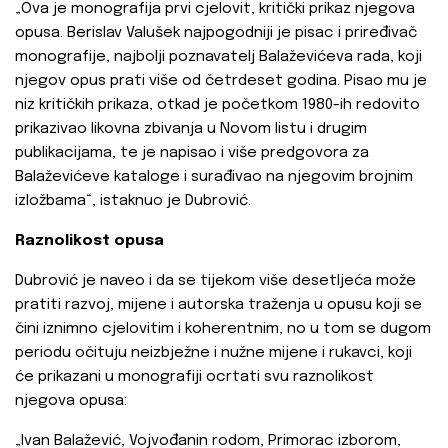
„Ova je monografija prvi cjelovit, kritički prikaz njegova
opusa. Berislav Valušek najpogodniji je pisac i priređivač
monografije, najbolji poznavatelj Balaževićeva rada, koji
njegov opus prati više od četrdeset godina. Pisao mu je
niz kritičkih prikaza, otkad je početkom 1980-ih redovito
prikazivao likovna zbivanja u Novom listu i drugim
publikacijama, te je napisao i više predgovora za
Balaževićeve kataloge i surađivao na njegovim brojnim
izložbama“, istaknuo je Dubrović.
Raznolikost opusa
Dubrović je naveo i da se tijekom više desetljeća može
pratiti razvoj, mijene i autorska traženja u opusu koji se
čini iznimno cjelovitim i koherentnim, no u tom se dugom
periodu očituju neizbježne i nužne mijene i rukavci, koji
će prikazani u monografiji ocrtati svu raznolikost
njegova opusa:
„Ivan Balažević, Vojvođanin rodom, Primorac izborom,