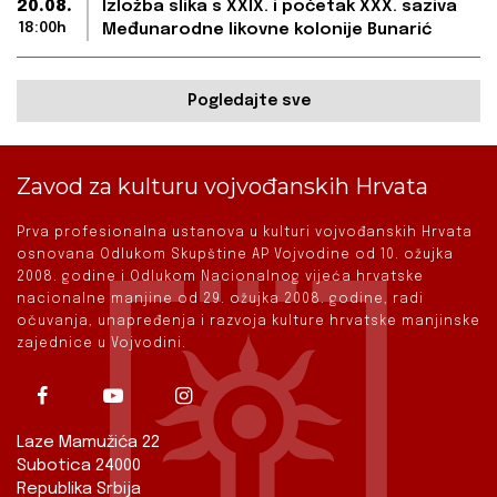
20.08.
Izložba slika s XXIX. i početak XXX. saziva
18:00h
Međunarodne likovne kolonije Bunarić
Pogledajte sve
Zavod za kulturu vojvođanskih Hrvata
Prva profesionalna ustanova u kulturi vojvođanskih Hrvata
osnovana Odlukom Skupštine AP Vojvodine od 10. ožujka
2008. godine i Odlukom Nacionalnog vijeća hrvatske
nacionalne manjine od 29. ožujka 2008. godine, radi
očuvanja, unapređenja i razvoja kulture hrvatske manjinske
zajednice u Vojvodini.
Laze Mamužića 22
Subotica 24000
Republika Srbija